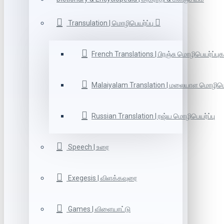
Transulation | மொழிபெயர்ப்பு
French Translations | பிரஞ்சு மொழிபெயர்ப்புக
Malaiyalam Translation | மலையாள மொழிபெய
Russian Translation | ரஷ்ய மொழிபெயர்ப்பு
Speech | உரை
Exegesis | விளக்கவுரை
Games | விளையாட்டு