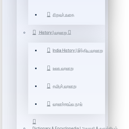
சிறுவர் கதை
History | வரலாறு
India History | இந்திய வரலாறு
உலக வரலாறு
தமிழர் வரலாறு
வரலாற்றாய்வு நூல்
Dictionary & Encyclopedia | அகராதி & களஞ்சியம்