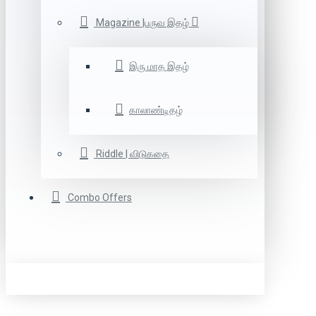
Magazine |பருவ இதழ்
இரு மாத இதழ்
காலாண்டிதழ்
Riddle | விடுகதை
Combo Offers