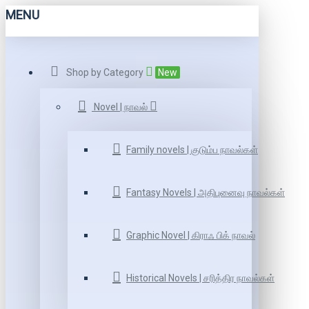
MENU
Shop by Category
New
Novel | நாவல்
Family novels | குடும்ப நாவல்கள்
Fantasy Novels | அதிபுனைவு நாவல்கள்
Graphic Novel | கிராஃ பிக் நாவல்
Historical Novels | சரித்திர நாவல்கள்