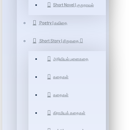
Short Novel | குறுநாவல்
Poetry | கவிதை
Short Story | சிறுகதை
அறிவியல் புனைகதை
கதைகள்
கதைகள்
கிராமியக் கதைகள்