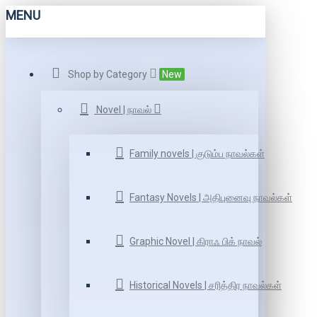
MENU
Shop by Category
New
Novel | நாவல்
Family novels | குடும்ப நாவல்கள்
Fantasy Novels | அதிபுனைவு நாவல்கள்
Graphic Novel | கிராஃ பிக் நாவல்
Historical Novels | சரித்திர நாவல்கள்