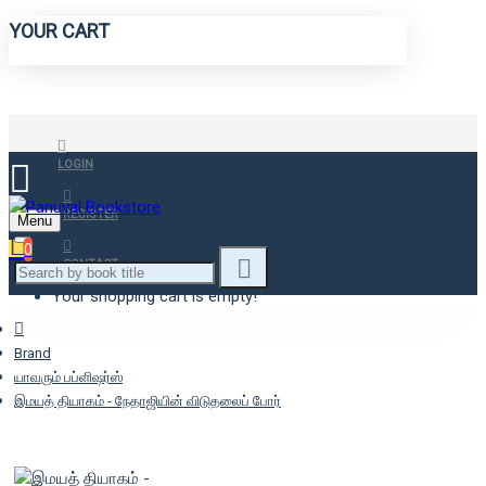
YOUR CART
LOGIN
REGISTER
Menu
0
CONTACT
Your shopping cart is empty!
Brand
யாவரும் பப்ளிஷர்ஸ்
இமயத் தியாகம் - நேதாஜியின் விடுதலைப் போர்