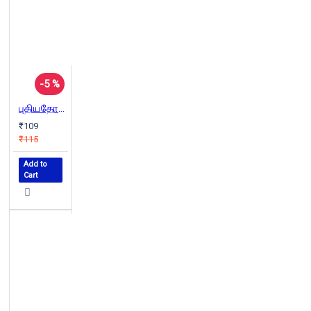
-5 %
புதியதோர் உலகம்
₹109
₹115
Add to
Cart