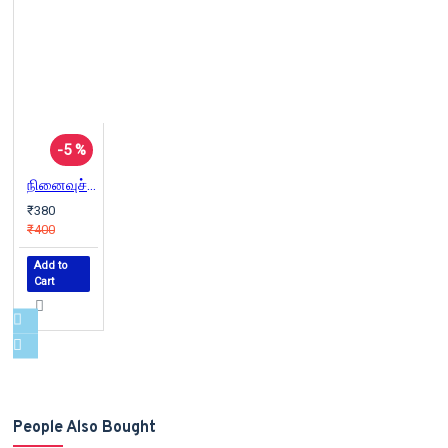
-5 %
நினைவுச் சின்னம்
₹380
₹400
Add to
Cart
People Also Bought