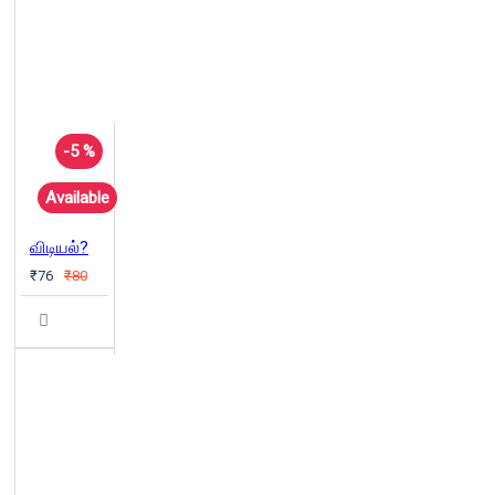
-5 %
Available
விடியல்?
₹76
₹80