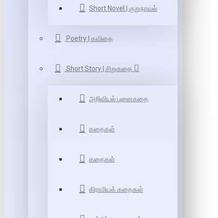
Short Novel | குறுநாவல்
Poetry | கவிதை
Short Story | சிறுகதை
அறிவியல் புனைகதை
கதைகள்
கதைகள்
கிராமியக் கதைகள்