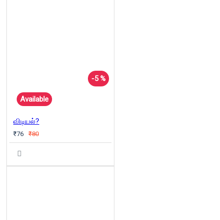
-5 %
Available
விடியல்?
₹76
₹80