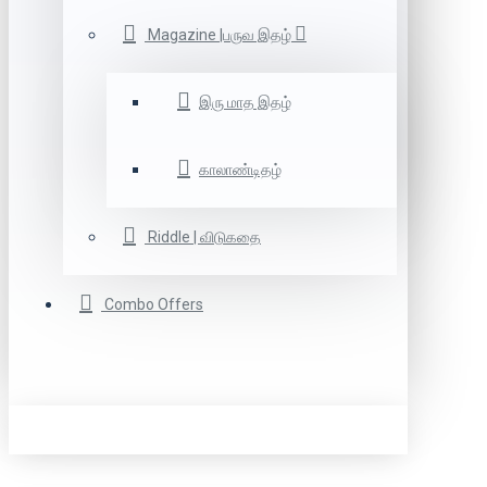
Magazine |பருவ இதழ்
இரு மாத இதழ்
காலாண்டிதழ்
Riddle | விடுகதை
Combo Offers