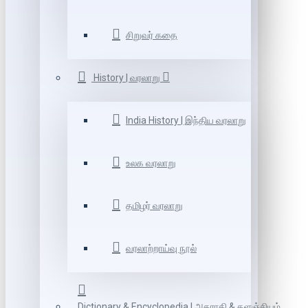
சிறுவர் கதை
History | வரலாறு
India History | இந்திய வரலாறு
உலக வரலாறு
தமிழர் வரலாறு
வரலாற்றாய்வு நூல்
Dictionary & Encyclopedia | அகராதி & களஞ்சியம்