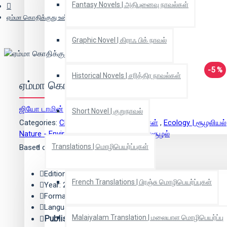
Fantasy Novels | அதிபுனைவு நாவல்கள்
ஏம்மா கொதிக்குது உன்னோட உடம்பு?
Graphic Novel | கிராஃ பிக் நாவல்
-5 %
Historical Novels | சரித்திர நாவல்கள்
ஏம்மா கொதிக்குது உன்னோட உடம்பு?
ஜியோ டாமின்
(ஆசிரியர்)
Short Novel | குறுநாவல்
Categories:
Children Books| சிறார் நூல்கள்
,
Ecology | சூழலியல்
Nature - Environment | இயற்கை - சுற்றுச்சூழல்
Translations | மொழிபெயர்ப்புகள்
Based on 0 reviews.
-
Write a review
Edition: 1
French Translations | பிரஞ்சு மொழிபெயர்ப்புகள்
Year: 2021
Format: Paper Back
Language: Tamil
Malaiyalam Translation | மலையாள மொழிபெயர்ப்பு
Publisher:
பூவுலகின் நண்பர்கள்