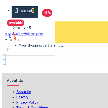
Wishlist
0
-5 %
Available
0 item(s) - ₹0
உழவுக்கும் உண்டு வரலாறு
0
₹133
₹140
Your shopping cart is empty!
About Us
About Us
Delivery
Privacy Policy
Terms & Conditions