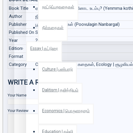
BOOK DETAILS
நாட்டுப்புறகதைகள்
Book Title
ஏம்மா கொதிக்குது உன்னோட உடம்பு? (Yenmma koth
Author
ஜியோ டாமின்
Publisher
பூவுலகின் நண்பர்கள் (Poovulagin Nanbargal)
நீள்கதைகள்
Published On
Sep 2021
Year
2021
Edition
1
Essay | கட்டுரை
Format
Paper Back
Category
Children Story | சிறார் கதைகள், Ecology | சூழலியல்
Culture | பண்பாடு
WRITE A REVIEW
Dalitism | தலித்தியம்
Your Name
Economics | பொருளாதாரம்
Your Review
Education | கல்வி