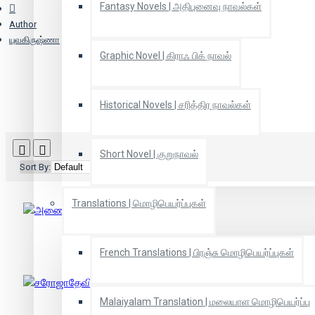
Fantasy Novels | அதிபுனைவு நாவல்கள்
Author
யுவகிருஷ்ணா
Graphic Novel | கிராஃ பிக் நாவல்
Historical Novels | சரித்திர நாவல்கள்
Short Novel | குறுநாவல்
Sort By:
Show:
Translations | மொழிபெயர்ப்புகள்
அணையா அடுப்பு
French Translations | பிரஞ்சு மொழிபெயர்ப்புகள்
Malaiyalam Translation | மலையாள மொழிபெயர்ப்பு
சரோஜாதேவி