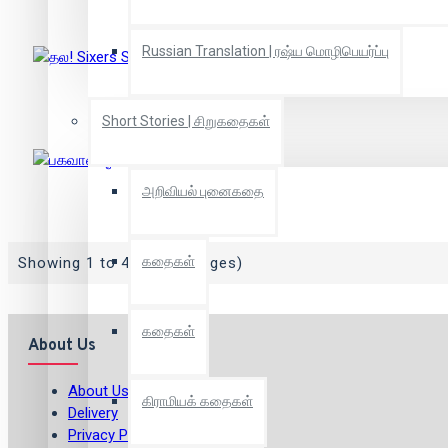
Russian Translation | ரஷ்ய மொழிபெயர்ப்பு
தல! Sixers Story
Short Stories | சிறுகதைகள்
அறிவியல் புனைகதை
பகவான் ஓஷோ
கதைகள்
Showing 1 to 4 of 4 (1 Pages)
கதைகள்
About Us
About Us
கிராமியக் கதைகள்
Delivery
Privacy Policy