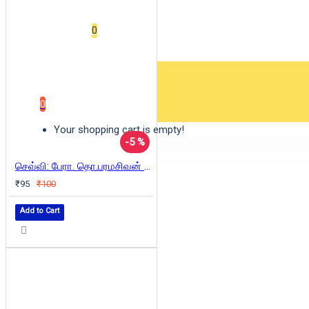
Wishlist
0
0 item(s) - ₹0
0
Your shopping cart is empty!
-5 %
செவ்வி: பேரா. தொ.பரமசிவன் நேர்காணல்கள்
₹95
₹100
Add to Cart