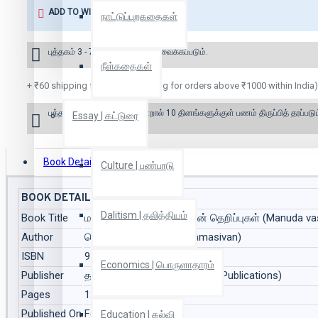
ADD TO WISH LIST
நாட்டுப்புறகதைகள்
புத்தகம் 3 - 7 நாட்களில் அனுப்பி வைக்கப்படும்.
நீள்கதைகள்
+ ₹60 shipping fee* (Free shipping for orders above ₹1000 within India)
புத்தகம் இருப்பில் இல்லை என்றால் 10 தினங்களுக்குள் பணம் திருப்பித் தரப்படும
Essay | கட்டுரை
Book Details
Reviews
Culture | பண்பாடு
BOOK DETAILS
Dalitism | தலித்தியம்
Book Title
மானுட வாசிப்பு: தொ.பாவின் தெறிப்புகள் (Manuda va
Author
தொ.பரமசிவன் (Tho.Paramasivan)
ISBN
9788193269121
Economics | பொருளாதாரம்
Publisher
தடாகம் வெளியீடு (Thadagam Publications)
Pages
120
Published On
Feb 2022
Education | கல்வி