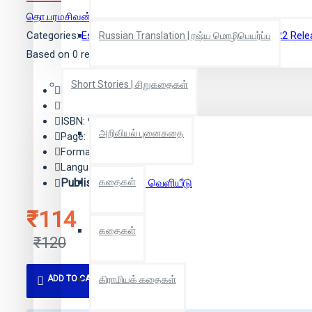
தொ.பரமசிவன்
(ஆசிரியர்)
Categories:
Essay | கட்டுரை
,
Interview | நேர்காணல்
,
2022 Rele
Russian Translation | ரஷ்ய மொழிபெயர்ப்பு
Based on 0 reviews.
-
Write a review
Short Stories | சிறுகதைகள்
Edition: 1
Year: 2022
ISBN: 9788193269121
அறிவியல் புனைகதை
Page: 120
Format: Paper Back
Language: Tamil
Publisher:
கதைகள்
தடாகம் வெளியீடு
₹114
கதைகள்
₹120
ADD TO CART
கிராமியக் கதைகள்