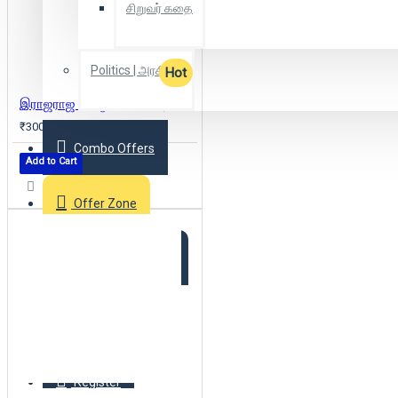
சிறுவர் கதை
Politics | அரசியல்
Hot
இராஜராஜ சோழன்: இன்றைய பொய்களும் நேற்றைய வரலாறும்
₹300
Combo Offers
Add to Cart
Offer Zone
2025 New Arrivals
Login
Register