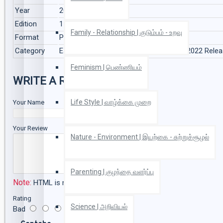
Year
2022
Edition
1
Family - Relationship | குடும்பம் - உறவு
Format
Paper Back
Category
Essay | கட்டுரை, Interview | நேர்காணல், 2022 Rele
Feminism | பெண்ணியம்
WRITE A REVIEW
Life Style | வாழ்க்கை முறை
Your Name
Your Review
Nature - Environment | இயற்கை - சுற்றுச்சூழல்
Parenting | குழந்தை வளர்ப்பு
Note:
HTML is not translated!
Rating
Science | அறிவியல்
Bad
Good