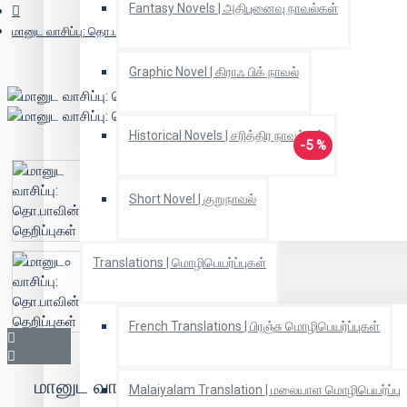
Fantasy Novels | அதிபுனைவு நாவல்கள்
மானுட வாசிப்பு: தொ.பாவின் தெறிப்புகள்
Graphic Novel | கிராஃ பிக் நாவல்
Historical Novels | சரித்திர நாவல்கள்
-5 %
Short Novel | குறுநாவல்
Translations | மொழிபெயர்ப்புகள்
French Translations | பிரஞ்சு மொழிபெயர்ப்புகள்
மானுட வாசிப்பு: தொ.பாவின் தெறிப்புகள்
Malaiyalam Translation | மலையாள மொழிபெயர்ப்பு