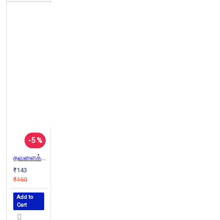
-5 %
தவளைக்கல் சிறுமி
₹143
₹150
Add to
Cart