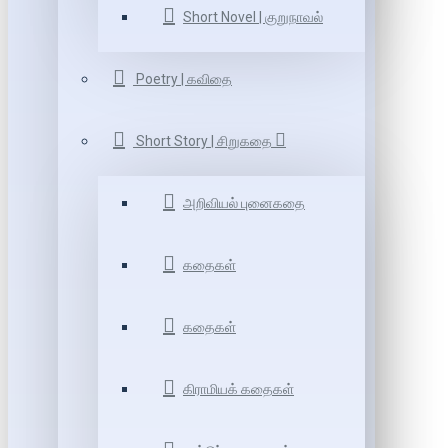
Short Novel | குறுநாவல்
Poetry | கவிதை
Short Story | சிறுகதை
அறிவியல் புனைகதை
கதைகள்
கதைகள்
கிராமியக் கதைகள்