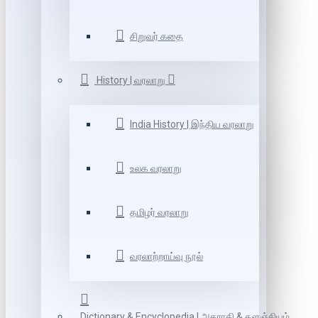
சிறுவர் கதை
History | வரலாறு
India History | இந்திய வரலாறு
உலக வரலாறு
தமிழர் வரலாறு
வரலாற்றாய்வு நூல்
Dictionary & Encyclopedia | அகராதி & களஞ்சியம்