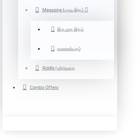
Magazine |பருவ இதழ்
இரு மாத இதழ்
காலாண்டிதழ்
Riddle | விடுகதை
Combo Offers