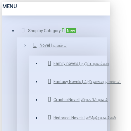
MENU
Shop by Category
New
Novel | நாவல்
Family novels | குடும்ப நாவல்கள்
Fantasy Novels | அதிபுனைவு நாவல்கள்
Graphic Novel | கிராஃ பிக் நாவல்
Historical Novels | சரித்திர நாவல்கள்