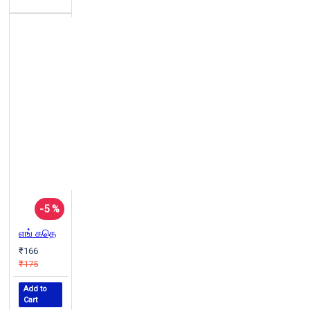
-5 %
எங் கதெ
₹166
₹175
Add to
Cart