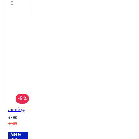
-5 %
காலம் ஒரு வரலாற்றுச் சுருக்கம் | A Brief History Of Time
₹380
₹400
Add to