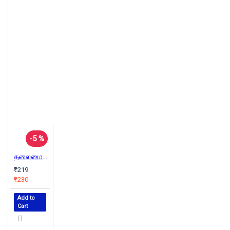
-5 %
தலைமைச் செயலகம்
₹219
₹230
Add to
Cart