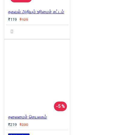
தகவல் அறியும் உரிமைச் சட்டம்
₹119
₹125
-5 %
தலைமைச் செயலகம்
₹219
₹230