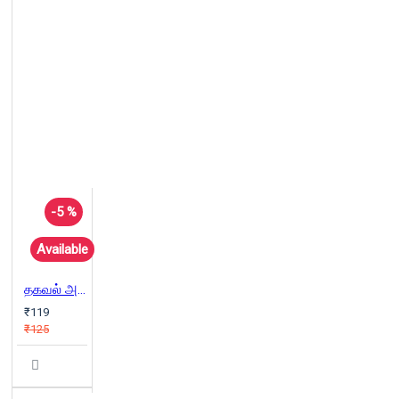
-5 %
Available
தகவல் அறியும் உரிமைச் சட்டம்
₹119
₹125