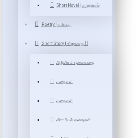
Short Novel | குறுநாவல்
Poetry | கவிதை
Short Story | சிறுகதை
அறிவியல் புனைகதை
கதைகள்
கதைகள்
கிராமியக் கதைகள்