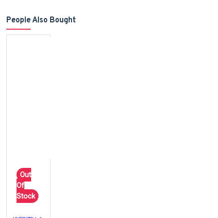
People Also Bought
Out
Of
Stock