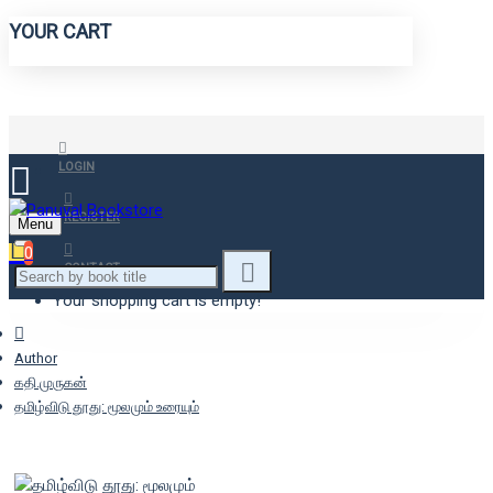
YOUR CART
LOGIN
REGISTER
Menu
0
CONTACT
Your shopping cart is empty!
Author
கதி.முருகன்
தமிழ்விடு தூது: மூலமும் உரையும்