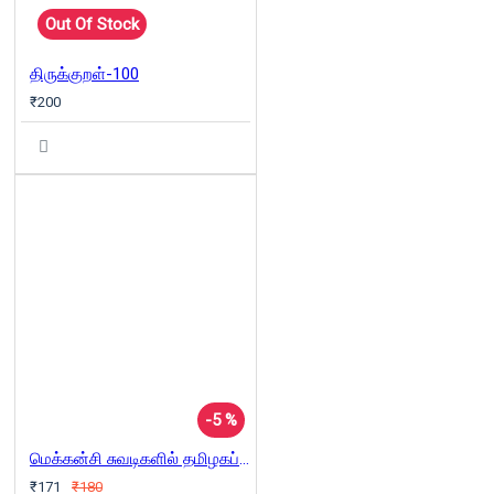
Out Of Stock
திருக்குறள்-100
₹200
-5 %
மெக்கன்சி சுவடிகளில் தமிழகப் பழங்குடி மக்கள்
₹171
₹180