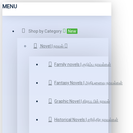
MENU
Shop by Category
New
Novel | நாவல்
Family novels | குடும்ப நாவல்கள்
Fantasy Novels | அதிபுனைவு நாவல்கள்
Graphic Novel | கிராஃ பிக் நாவல்
Historical Novels | சரித்திர நாவல்கள்