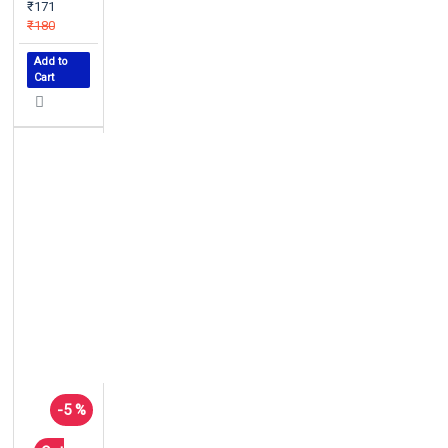
₹171
₹180
Add to
Cart
-5 %