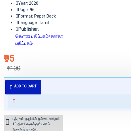
Year: 2020
Page: 96
Format: Paper Back
Language: Tamil
Publisher:
கௌரா பதிப்பகம்/சாரதா
பதிப்பகம்
₹95
₹100
புத்தகம் 3 - 7 நாட்களில் அனுப்பி
ADD TO CART
வைக்கப்படும்.
+ ₹60 shipping fee* (Free shipping
for orders above ₹1000 within
India)
புத்தகம் இருப்பில் இல்லை என்றால்
10 தினங்களுக்குள் பணம்
திருப்பித் தரப்படும்.