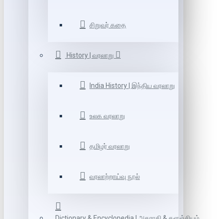
சிறுவர் கதை
History | வரலாறு
India History | இந்திய வரலாறு
உலக வரலாறு
தமிழர் வரலாறு
வரலாற்றாய்வு நூல்
Dictionary & Encyclopedia | அகராதி & களஞ்சியம்