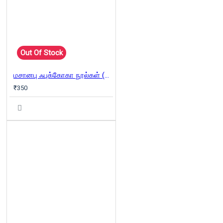
Out Of Stock
மசானபு ஃபுக்கோகா நூல்கள் (Combo)
₹350