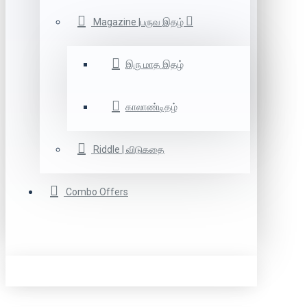
Magazine |பருவ இதழ்
இரு மாத இதழ்
காலாண்டிதழ்
Riddle | விடுகதை
Combo Offers