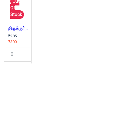
Out
Of
Stock
திருக்குற்றாலக் குறவஞ்சி
₹285
₹300