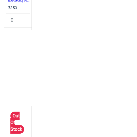
மசானபு ஃபுக்கோகா நூல்கள் (Combo)
₹350
Out
Of
Stock