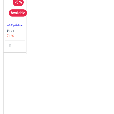
-5 %
Available
மழைக்கண்
₹171
₹180