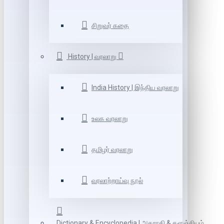
சிறுவர் கதை
History | வரலாறு
India History | இந்திய வரலாறு
உலக வரலாறு
தமிழர் வரலாறு
வரலாற்றாய்வு நூல்
Dictionary & Encyclopedia | அகராதி & களஞ்சியம்