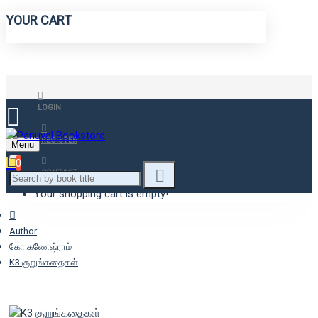
YOUR CART
LOGIN
REGISTER
Menu
0
CONTACT
Your shopping cart is empty!
Author
கோ.கணேஷ்ராம்
K3 குறுங்கதைகள்