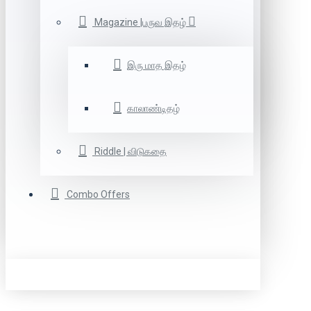
Magazine |பருவ இதழ்
இரு மாத இதழ்
காலாண்டிதழ்
Riddle | விடுகதை
Combo Offers