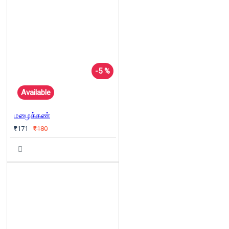
-5 %
Available
மழைக்கண்
₹171
₹180