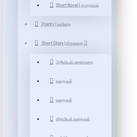
Short Novel | குறுநாவல்
Poetry | கவிதை
Short Story | சிறுகதை
அறிவியல் புனைகதை
கதைகள்
கதைகள்
கிராமியக் கதைகள்