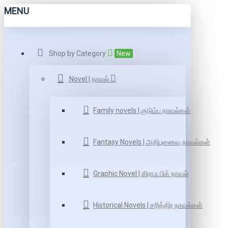
MENU
Shop by Category
New
Novel | நாவல்
Family novels | குடும்ப நாவல்கள்
Fantasy Novels | அதிபுனைவு நாவல்கள்
Graphic Novel | கிராஃ பிக் நாவல்
Historical Novels | சரித்திர நாவல்கள்