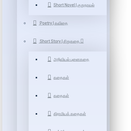
Short Novel | குறுநாவல்
Poetry | கவிதை
Short Story | சிறுகதை
அறிவியல் புனைகதை
கதைகள்
கதைகள்
கிராமியக் கதைகள்