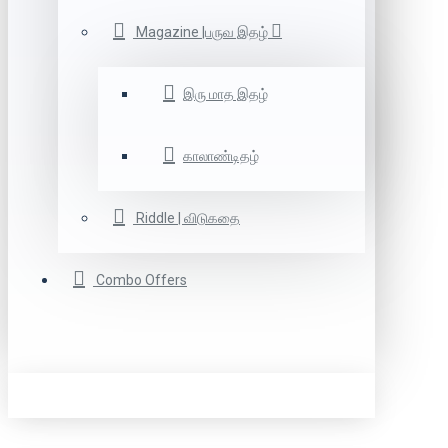
Magazine |பருவ இதழ்
இரு மாத இதழ்
காலாண்டிதழ்
Riddle | விடுகதை
Combo Offers