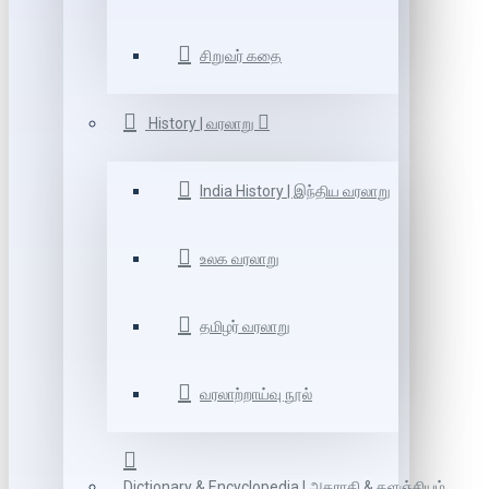
சிறுவர் கதை
History | வரலாறு
India History | இந்திய வரலாறு
உலக வரலாறு
தமிழர் வரலாறு
வரலாற்றாய்வு நூல்
Dictionary & Encyclopedia | அகராதி & களஞ்சியம்