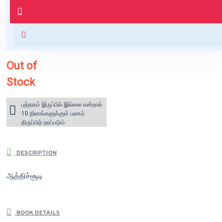
புத்தகம் 3 - 7 நாட்களில் அனுப்பி
வைக்கப்படும்.
+ ₹60 shipping fee* (Free shipping
for orders above ₹1000 within
India)
Out of
Stock
புத்தகம் இருப்பில் இல்லை என்றால்
10 தினங்களுக்குள் பணம்
திருப்பித் தரப்படும்.
DESCRIPTION
ஆத்திச்சூடி
BOOK DETAILS