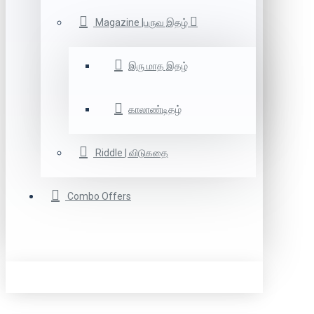
Magazine |பருவ இதழ்
இரு மாத இதழ்
காலாண்டிதழ்
Riddle | விடுகதை
Combo Offers