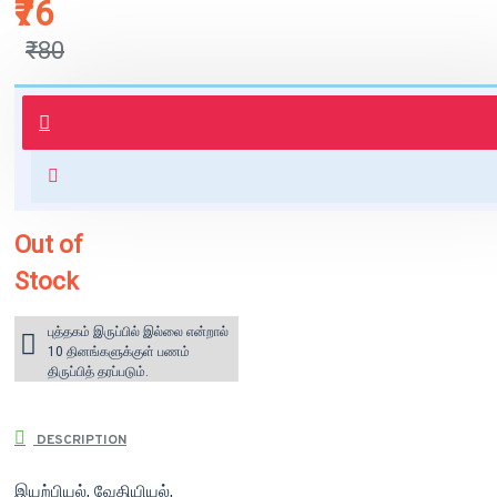
₹76
₹80
புத்தகம் 3 - 7 நாட்களில் அனுப்பி
வைக்கப்படும்.
+ ₹60 shipping fee* (Free shipping
for orders above ₹1000 within
India)
Out of
Stock
புத்தகம் இருப்பில் இல்லை என்றால்
10 தினங்களுக்குள் பணம்
திருப்பித் தரப்படும்.
DESCRIPTION
இயற்பியல், ​வேதியியல்,