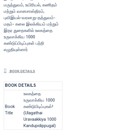
மருத்துவம், உயிரியல், கணிதம்
மற்றும் வானசாஸ்திரம்,
புவிஇயல்-வரலாறு-தத்துவம்-
மதம்- க​லை இலக்கியம் மற்றும்
இதர து​றைகளில் உலகத்​தை
உருவாக்கிய 1000
கண்டுப்பிடிப்புகள் பற்றி
எழுதியுள்ளார்
BOOK DETAILS
BOOK DETAILS
உலகத்தை
உருவாக்கிய 1000
Book
கண்டுபிடிப்புகள்!
Title
(Ulagathai
Uravaakkiya 1000
Kandupidippugal)