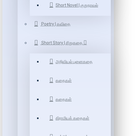
Short Novel | குறுநாவல்
Poetry | கவிதை
Short Story | சிறுகதை
அறிவியல் புனைகதை
கதைகள்
கதைகள்
கிராமியக் கதைகள்