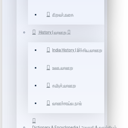
சிறுவர் கதை
History | வரலாறு
India History | இந்திய வரலாறு
உலக வரலாறு
தமிழர் வரலாறு
வரலாற்றாய்வு நூல்
Dictionary & Encyclopedia | அகராதி & களஞ்சியம்