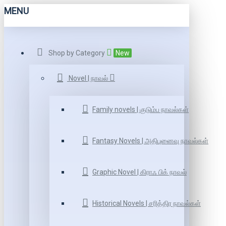
MENU
Shop by Category
New
Novel | நாவல்
Family novels | குடும்ப நாவல்கள்
Fantasy Novels | அதிபுனைவு நாவல்கள்
Graphic Novel | கிராஃ பிக் நாவல்
Historical Novels | சரித்திர நாவல்கள்