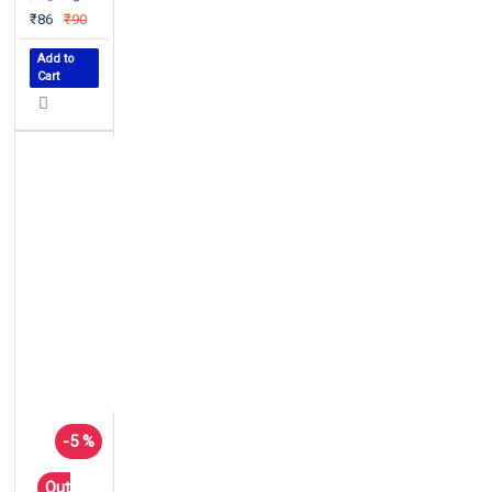
₹86
₹90
Add to
Cart
-5 %
Out