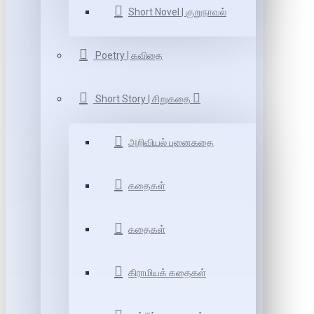
Short Novel | குறுநாவல்
Poetry | கவிதை
Short Story | சிறுகதை
அறிவியல் புனைகதை
கதைகள்
கதைகள்
கிராமியக் கதைகள்