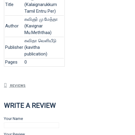
Title
(Kalaignarukkum
Tamil Entru Per)
கவிஞர் மு.மேத்தா
Author
(Kavignar
Mu.Meththaa)
கவிதா வெளியீடு
Publisher
(kavitha
publication)
Pages
0
REVIEWS
WRITE A REVIEW
Your Name
Your Review