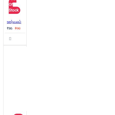
Of
Stock
ஊர்வலம்
₹86
₹90