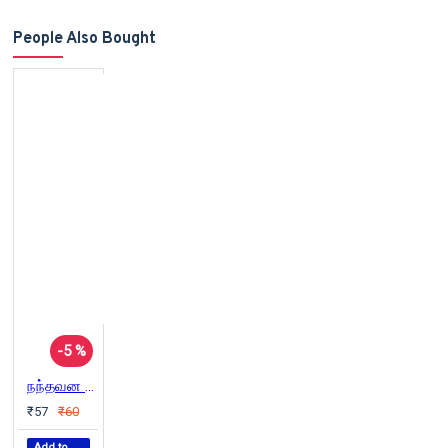
People Also Bought
-5 %
நந்தவன நாட்கள்
₹57
₹60
Add to