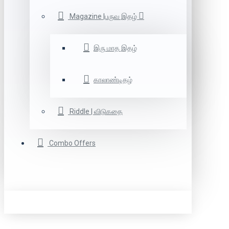
Magazine |பருவ இதழ்
இரு மாத இதழ்
காலாண்டிதழ்
Riddle | விடுகதை
Combo Offers