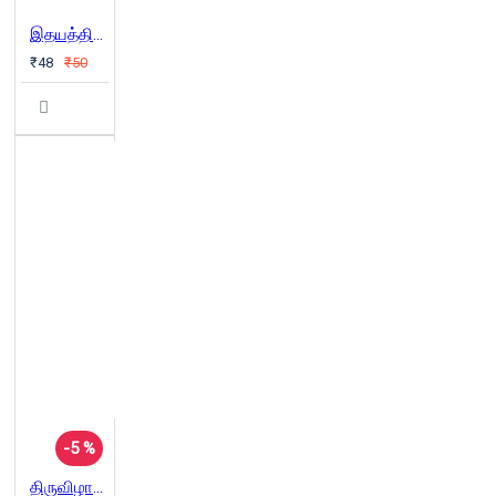
இதயத்தில் நாற்காலி
₹48
₹50
-5 %
திருவிழாவில் தெருப்பாடகன்