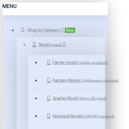
MENU
Shop by Category
New
Novel | நாவல்
Family novels | குடும்ப நாவல்கள்
Fantasy Novels | அதிபுனைவு நாவல்கள்
Graphic Novel | கிராஃ பிக் நாவல்
Historical Novels | சரித்திர நாவல்கள்