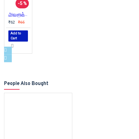
-5 %
அவளுக்கு ஒரு கடிதம்
₹62
₹65
Add to
Cart
People Also Bought