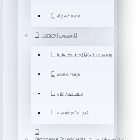
சிறுவர் கதை
History | வரலாறு
India History | இந்திய வரலாறு
உலக வரலாறு
தமிழர் வரலாறு
வரலாற்றாய்வு நூல்
Dictionary & Encyclopedia | அகராதி & களஞ்சியம்