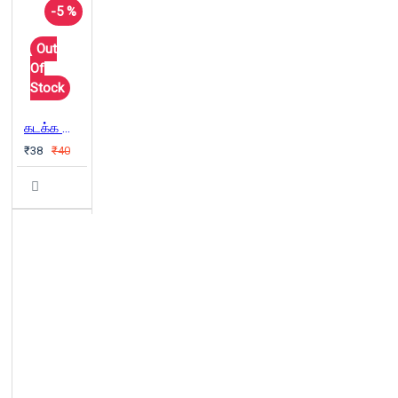
-5 %
Out
Of
Stock
கடக்க வேண்டிய இரவு
₹38
₹40