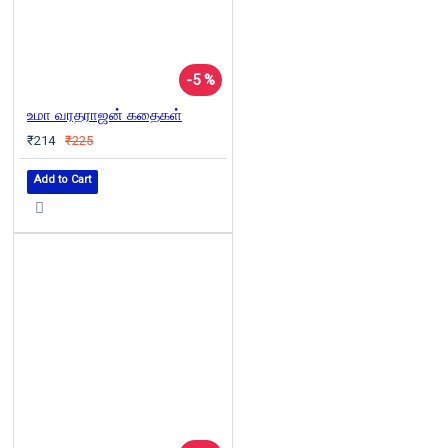
-5 %
உமா வரதராஜன் கதைகள்
₹214
₹225
Add to Cart