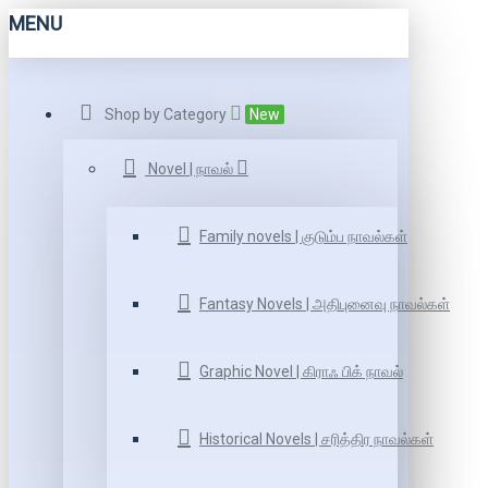
MENU
Shop by Category
New
Novel | நாவல்
Family novels | குடும்ப நாவல்கள்
Fantasy Novels | அதிபுனைவு நாவல்கள்
Graphic Novel | கிராஃ பிக் நாவல்
Historical Novels | சரித்திர நாவல்கள்