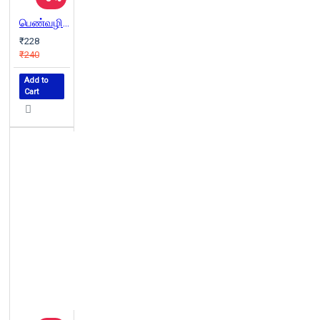
பெண்வழிகள்
₹228
₹240
Add to
Cart