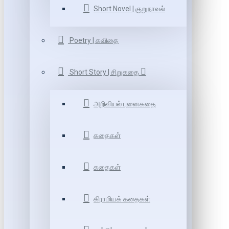
Short Novel | குறுநாவல்
Poetry | கவிதை
Short Story | சிறுகதை
அறிவியல் புனைகதை
கதைகள்
கதைகள்
கிராமியக் கதைகள்