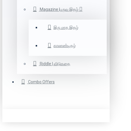
Magazine |பருவ இதழ்
இரு மாத இதழ்
காலாண்டிதழ்
Riddle | விடுகதை
Combo Offers