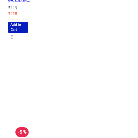
தீமையின் மலர்கள்
₹119
₹125
Add to
Cart
-5 %