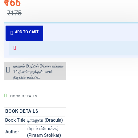
₹166
₹175
புத்தகம் 3 - 7 நாட்களில் அனுப்பி
ADD TO CART
வைக்கப்படும்.
+ ₹60 shipping fee* (Free shipping
for orders above ₹1000 within
India)
புத்தகம் இருப்பில் இல்லை என்றால்
10 தினங்களுக்குள் பணம்
திருப்பித் தரப்படும்.
BOOK DETAILS
BOOK DETAILS
Book Title
டிராகுலா (Dracula)
பிராம் ஸ்டோக்கர்
Author
(Piraam Stokkar)