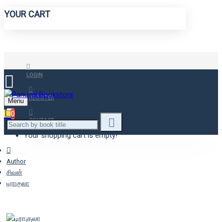
YOUR CART
LOGIN
REGISTER
Menu
0
CONTACT
Your shopping cart is empty!
Author
சிவன்
டிராகுலா