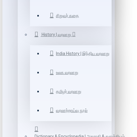
சிறுவர் கதை
History | வரலாறு
India History | இந்திய வரலாறு
உலக வரலாறு
தமிழர் வரலாறு
வரலாற்றாய்வு நூல்
Dictionary & Encyclopedia | அகராதி & களஞ்சியம்