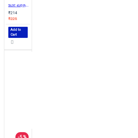
உமா வரதராஜன் கதைகள்
₹214
₹225
Add to
Cart
-5 %