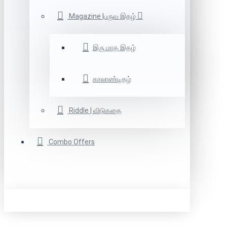
Magazine |பருவ இதழ்
இரு மாத இதழ்
காலாண்டிதழ்
Riddle | விடுகதை
Combo Offers