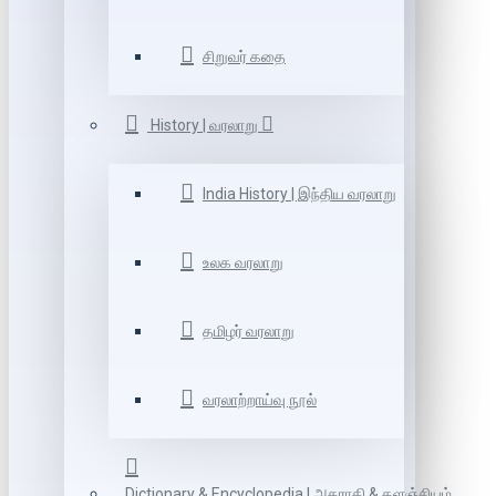
சிறுவர் கதை
History | வரலாறு
India History | இந்திய வரலாறு
உலக வரலாறு
தமிழர் வரலாறு
வரலாற்றாய்வு நூல்
Dictionary & Encyclopedia | அகராதி & களஞ்சியம்