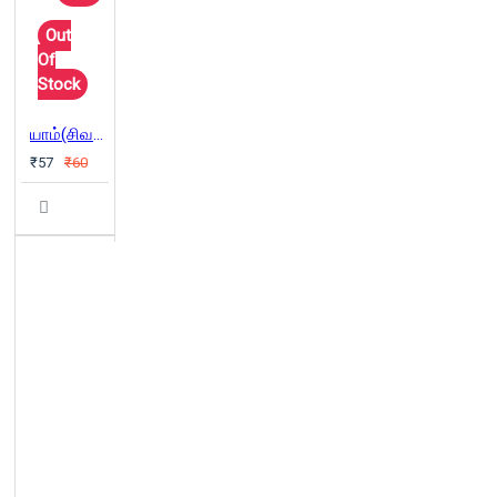
Out
Of
Stock
யாம்(சிவசக்திக் கலவி நிலை) - ம.செந்தமிழன்
₹57
₹60