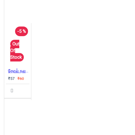
-5 %
Out
Of
Stock
தோல் நலம் புறம்
₹57
₹60