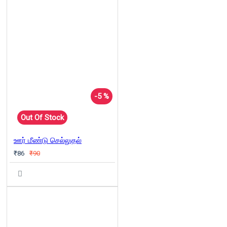
-5 %
Out Of Stock
ஊர் மீண்டு செல்லுதல்
₹86
₹90