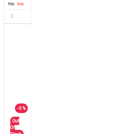
₹86
₹90
-5 %
Out
Of
Stock