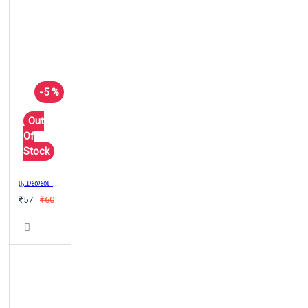
-5 %
Out
Of
Stock
நமனை அஞ்சோம்
₹57
₹60