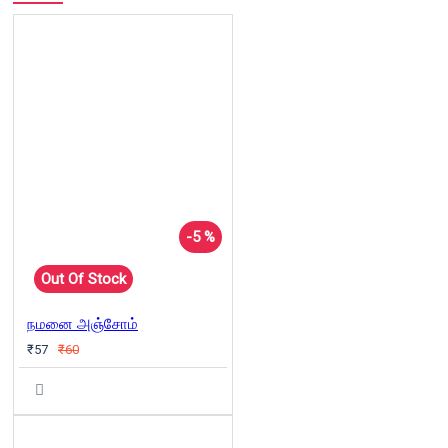
-5 %
Out Of Stock
நமனை அஞ்சோம்
₹57
₹60