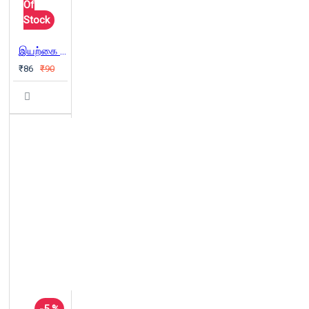
Of
Stock
இயற்கை வழியில் இனிய பிரசவம்
₹86
₹90
-5 %