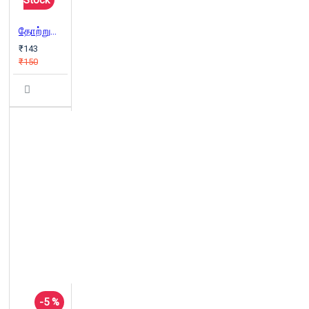
தோற்றுவாய்
₹143
₹150
-5 %