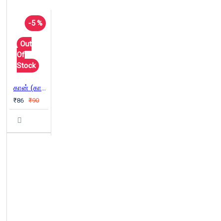
-5 %
Out
Of
Stock
கான் (காடுகளில் கற்றவை) - ம.செந்தமிழன்
₹86
₹90