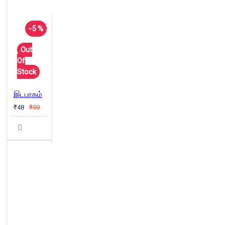
-5 %
Out
Of
Stock
இடபாகம்
₹48
₹50