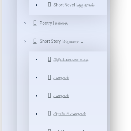
Short Novel | குறுநாவல்
Poetry | கவிதை
Short Story | சிறுகதை
அறிவியல் புனைகதை
கதைகள்
கதைகள்
கிராமியக் கதைகள்