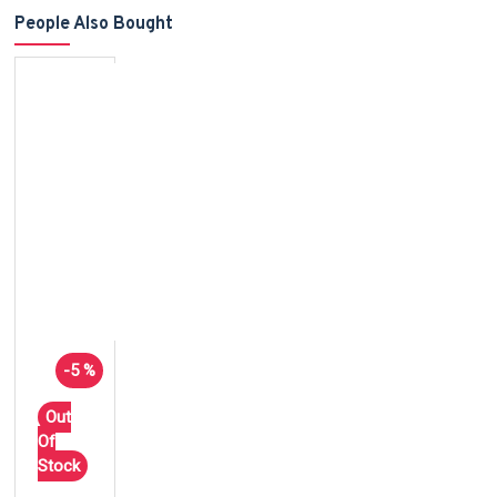
People Also Bought
-5 %
Out
Of
Stock