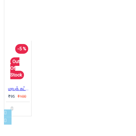
-5 %
Out
Of
Stock
மரபுக் கட்டிடக் கலை (பகுதி -2)
₹95
₹100