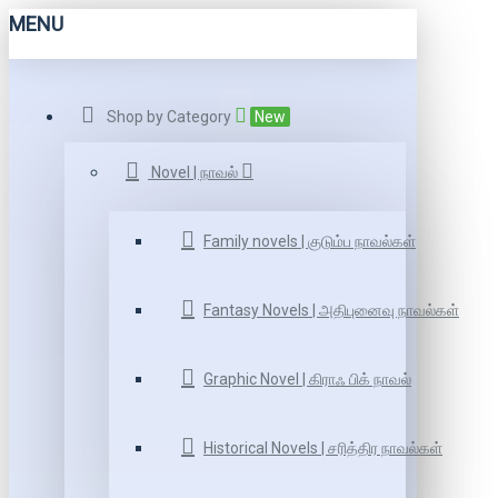
MENU
Shop by Category
New
Novel | நாவல்
Family novels | குடும்ப நாவல்கள்
Fantasy Novels | அதிபுனைவு நாவல்கள்
Graphic Novel | கிராஃ பிக் நாவல்
Historical Novels | சரித்திர நாவல்கள்