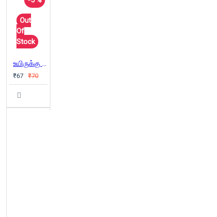
Out
Of
Stock
உயிருக்கு மரணமில்லை
₹67
₹70