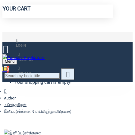
YOUR CART
LOGIN
REGISTER
Menu
0
CONTACT
Your shopping cart is empty!
Author
ம.செந்தமிழன்
இனிப்பு(சர்க்கரை நோயிலிருந்து விடுதலை)