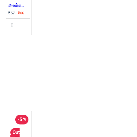
அவர்களால் நம்மைக் காப்பாற்ற முடியும்
₹57
₹60
-5 %
Out