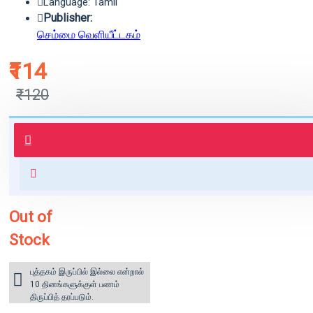
Language: Tamil
Publisher:
செம்மை வெளியீட்டகம்
₹114
₹120
புத்தகம் 3 - 7 நாட்களில் அனுப்பி
வைக்கப்படும்.
+ ₹60 shipping fee* (Free shipping
for orders above ₹1000 within
India)
Out of
Stock
புத்தகம் இருப்பில் இல்லை என்றால்
10 தினங்களுக்குள் பணம்
திருப்பித் தரப்படும்.