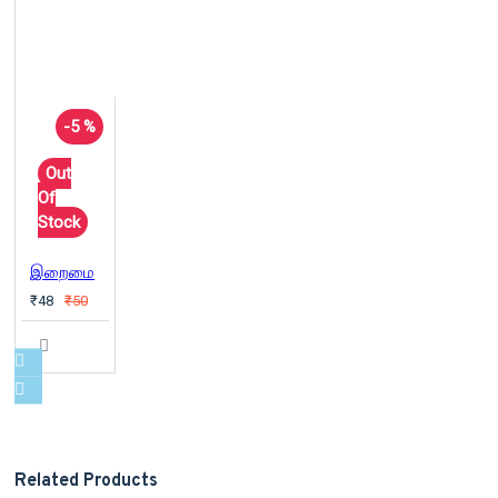
-5 %
Out
Of
Stock
இறைமை
₹48
₹50
Related Products