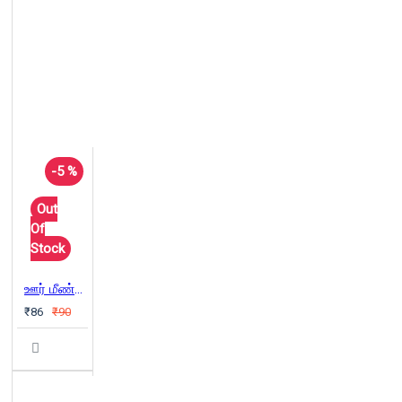
-5 %
Out
Of
Stock
ஊர் மீண்டு செல்லுதல்
₹86
₹90