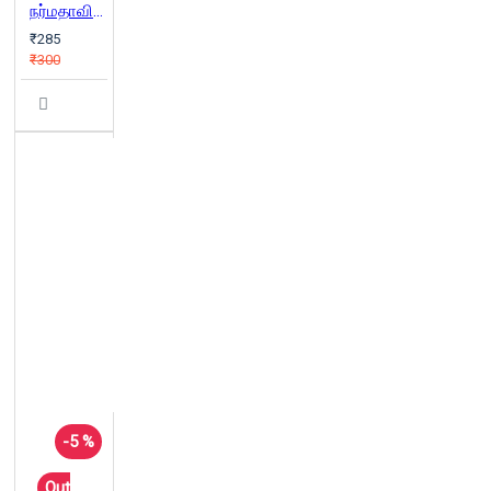
நர்மதாவின் தமிழ் அகராதி
₹285
₹300
-5 %
Out