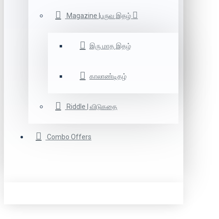
Magazine |பருவ இதழ்
இரு மாத இதழ்
காலாண்டிதழ்
Riddle | விடுகதை
Combo Offers