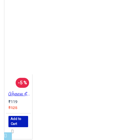
-5 %
பிற்கால நீதி இலக்கிய வரலாறு
₹119
₹125
Add to
Cart