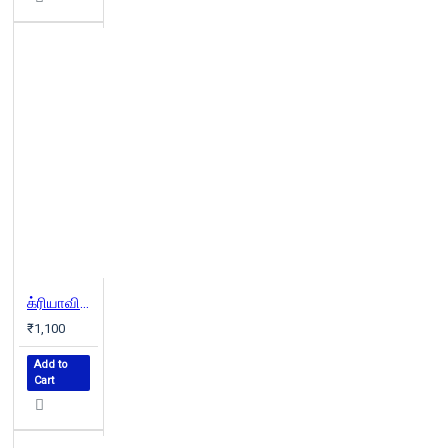
க்ரியாவின் தற்காலத் தமிழ் அகராதி
₹1,100
Add to
Cart