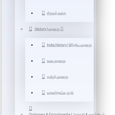
சிறுவர் கதை
History | வரலாறு
India History | இந்திய வரலாறு
உலக வரலாறு
தமிழர் வரலாறு
வரலாற்றாய்வு நூல்
Dictionary & Encyclopedia | அகராதி & களஞ்சியம்