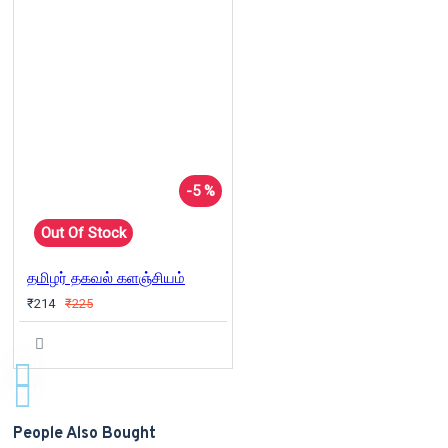
-5 %
Out Of Stock
தமிழர் தகவல் களஞ்சியம்
₹214
₹225
People Also Bought