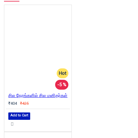
Hot
-5 %
சில நேரங்களில் சில மனிதர்கள்
₹404
₹425
Add to Cart