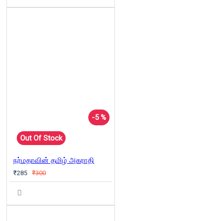
-5 %
Out Of Stock
நர்மதாவின் தமிழ் அகராதி
₹285
₹300