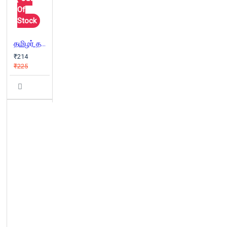
Of
Stock
தமிழர் தகவல் களஞ்சியம்
₹214
₹225