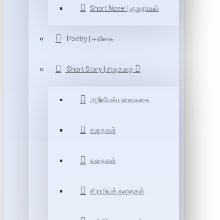
Short Novel | குறுநாவல்
Poetry | கவிதை
Short Story | சிறுகதை
அறிவியல் புனைகதை
கதைகள்
கதைகள்
கிராமியக் கதைகள்