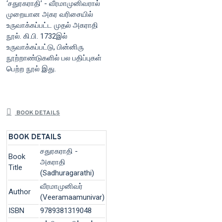
‘சதுரகராதி’ - வீரமாமுனிவரால்
முறையான அகர வரிசையில்
உருவாக்கப்பட்ட முதல் அகராதி
நூல். கி.பி. 1732இல்
உருவாக்கப்பட்டு, பின்னிரு
நூற்றாண்டுகளில் பல பதிப்புகள்
பெற்ற நூல் இது.
BOOK DETAILS
BOOK DETAILS
சதுரகராதி -
Book
அகராதி
Title
(Sadhuragarathi)
வீரமாமுனிவர்
Author
(Veeramaamunivar)
ISBN
9789381319048