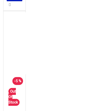
-5 %
Out
Of
Stock