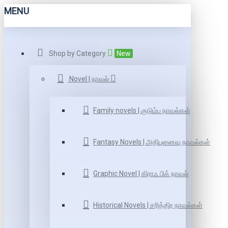
MENU
Shop by Category
New
Novel | நாவல்
Family novels | குடும்ப நாவல்கள்
Fantasy Novels | அதிபுனைவு நாவல்கள்
Graphic Novel | கிராஃ பிக் நாவல்
Historical Novels | சரித்திர நாவல்கள்