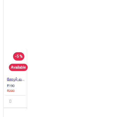
-5 %
Available
சோழர் வரலாறு
₹190
₹200