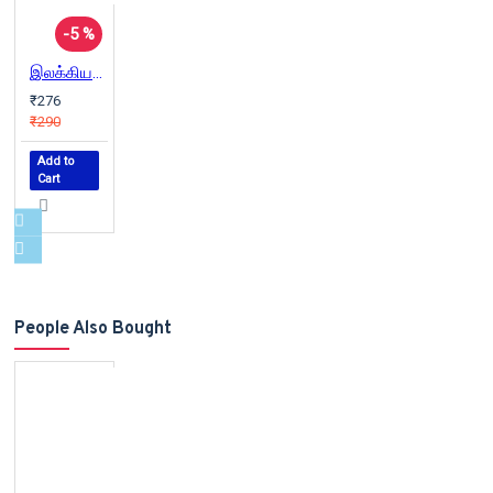
-5 %
இலக்கியச் சொல்லகராதி - அகராதி
₹276
₹290
Add to
Cart
People Also Bought