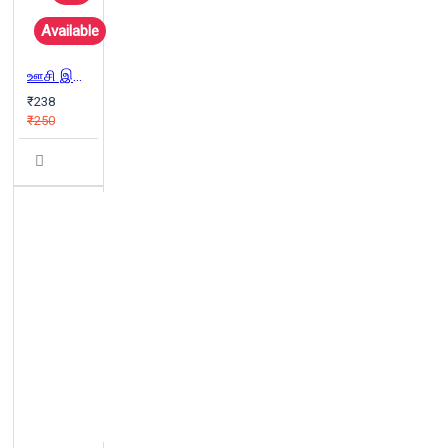
Available
ஊசி இலையும் உன்னதம் பெறும் காலம்
₹238
₹250