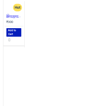
Hot
இராஜராஜ சோழன்: இன்றைய பொய்களும் நேற்றைய வரலாறும்
₹300
Add to
Cart