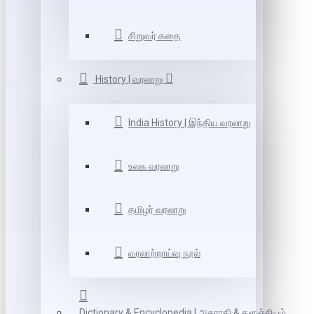
சிறுவர் கதை
History | வரலாறு
India History | இந்திய வரலாறு
உலக வரலாறு
தமிழர் வரலாறு
வரலாற்றாய்வு நூல்
Dictionary & Encyclopedia | அகராதி & களஞ்சியம்