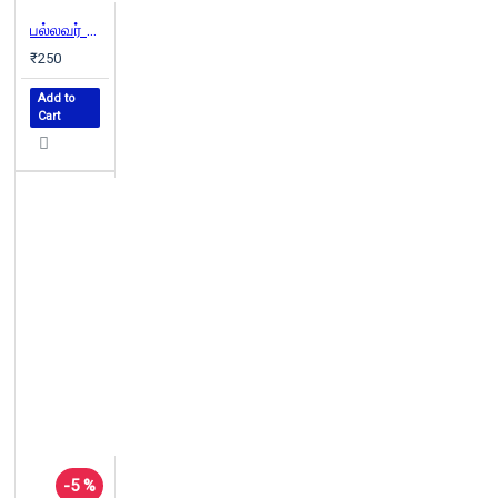
பல்லவர் வரலாறு: பல்லவர்கள் யார்? எங்கிருந்து வந்தனர்?
₹250
Add to
Cart
-5 %