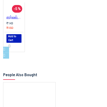
-5 %
சார்லஸ் டார்வின் - சுயசரிதை
₹143
₹150
Add to
Cart
People Also Bought