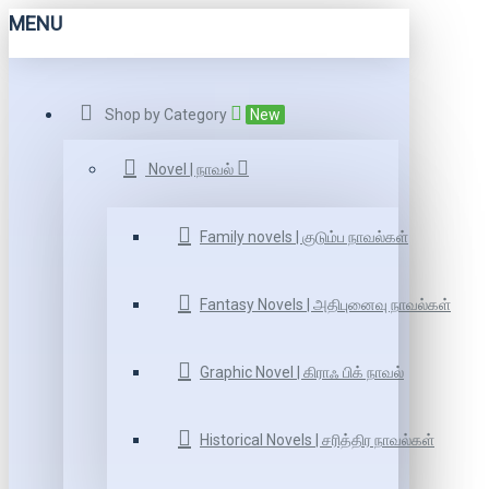
MENU
Shop by Category
New
Novel | நாவல்
Family novels | குடும்ப நாவல்கள்
Fantasy Novels | அதிபுனைவு நாவல்கள்
Graphic Novel | கிராஃ பிக் நாவல்
Historical Novels | சரித்திர நாவல்கள்