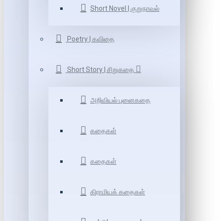
Short Novel | குறுநாவல்
Poetry | கவிதை
Short Story | சிறுகதை
அறிவியல் புனைகதை
கதைகள்
கதைகள்
கிராமியக் கதைகள்