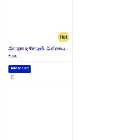
Hot
இராஜராஜ சோழன்: இன்றைய பொய்களும் நேற்றைய வரலாறும்
₹300
Add to Cart