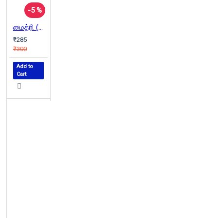
-5 %
மைத்ரி (நாவல்)
₹285
₹300
Add to
Cart