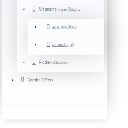
Magazine |பருவ இதழ்
இரு மாத இதழ்
காலாண்டிதழ்
Riddle | விடுகதை
Combo Offers