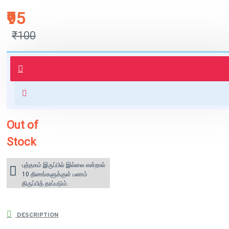
₹95
₹100
புத்தகம் 3 - 7 நாட்களில் அனுப்பி
வைக்கப்படும்.
+ ₹60 shipping fee* (Free shipping
for orders above ₹1000 within
India)
Out of
Stock
புத்தகம் இருப்பில் இல்லை என்றால்
10 தினங்களுக்குள் பணம்
திருப்பித் தரப்படும்.
DESCRIPTION