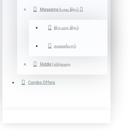
Magazine |பருவ இதழ்
இரு மாத இதழ்
காலாண்டிதழ்
Riddle | விடுகதை
Combo Offers