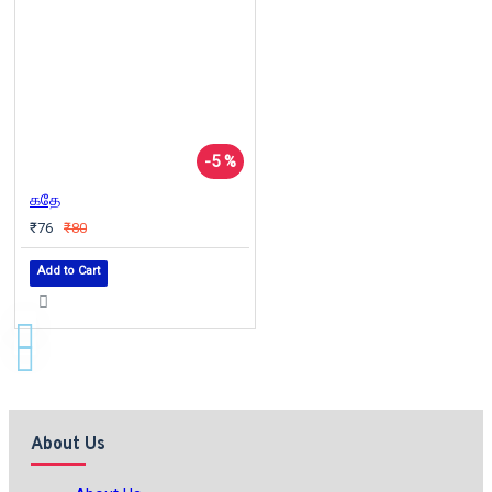
-5 %
கதே
₹76
₹80
Add to Cart
About Us