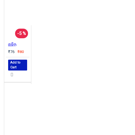
-5 %
கதே
₹76
₹80
Add to
Cart