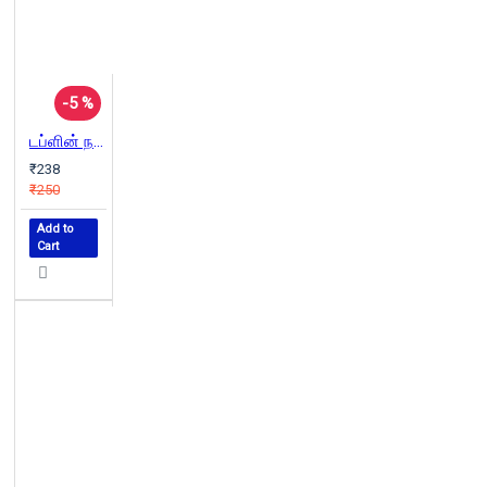
-5 %
டப்ளின் நகரத்தார்
₹238
₹250
Add to
Cart