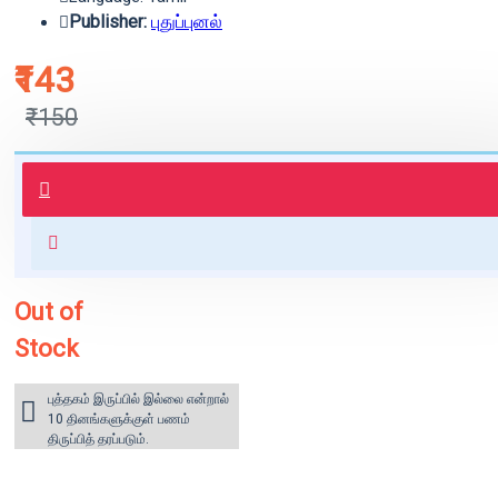
Publisher:
புதுப்புனல்
₹143
₹150
புத்தகம் 3 - 7 நாட்களில் அனுப்பி
வைக்கப்படும்.
+ ₹60 shipping fee* (Free shipping
for orders above ₹1000 within
India)
Out of
Stock
புத்தகம் இருப்பில் இல்லை என்றால்
10 தினங்களுக்குள் பணம்
திருப்பித் தரப்படும்.