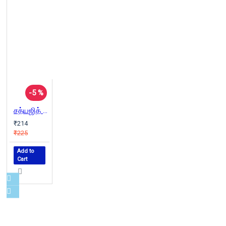
-5 %
சத்யஜித் ரே: திரைமொழியும் கதைக்களமும்
₹214
₹225
Add to
Cart