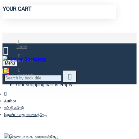
YOUR CART
LOGIN
REGISTER
Menu
0
CONTACT
Your shopping cart is empty!
Author
எம் ஜி சுரேஷ்
இரண்டாவது உலகைத்தேடி