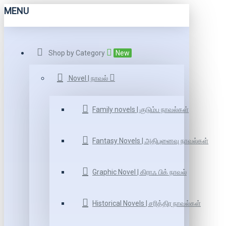
MENU
Shop by Category
New
Novel | நாவல்
Family novels | குடும்ப நாவல்கள்
Fantasy Novels | அதிபுனைவு நாவல்கள்
Graphic Novel | கிராஃ பிக் நாவல்
Historical Novels | சரித்திர நாவல்கள்