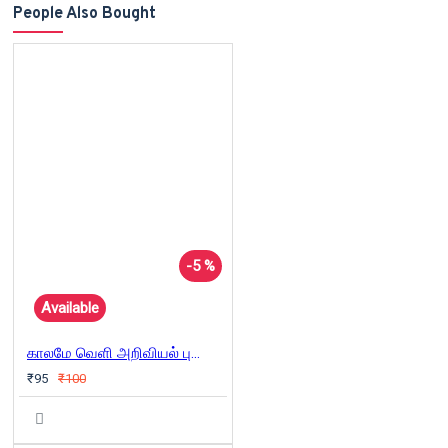
People Also Bought
-5 %
Available
காலமே வெளி அறிவியல் புனைகதைகள்
₹95
₹100