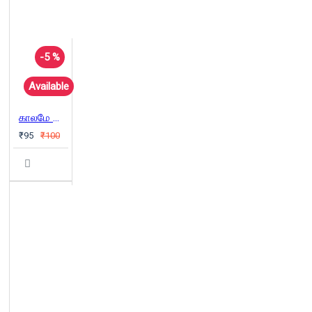
-5 %
Available
காலமே வெளி அறிவியல் புனைகதைகள்
₹95
₹100