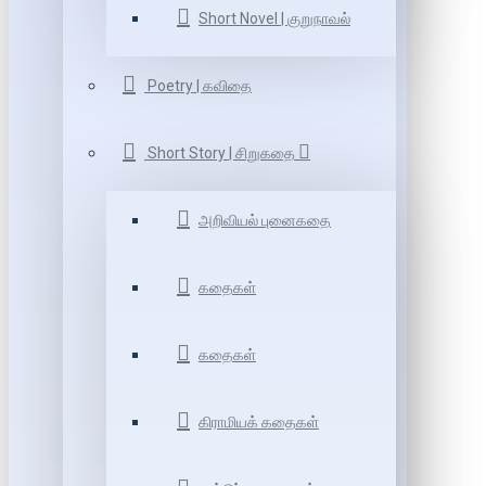
Short Novel | குறுநாவல்
Poetry | கவிதை
Short Story | சிறுகதை
அறிவியல் புனைகதை
கதைகள்
கதைகள்
கிராமியக் கதைகள்