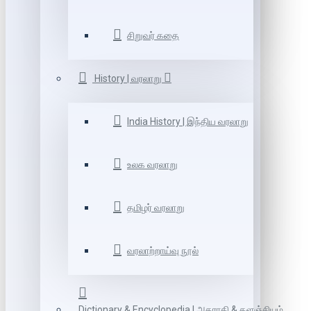
சிறுவர் கதை
History | வரலாறு
India History | இந்திய வரலாறு
உலக வரலாறு
தமிழர் வரலாறு
வரலாற்றாய்வு நூல்
Dictionary & Encyclopedia | அகராதி & களஞ்சியம்