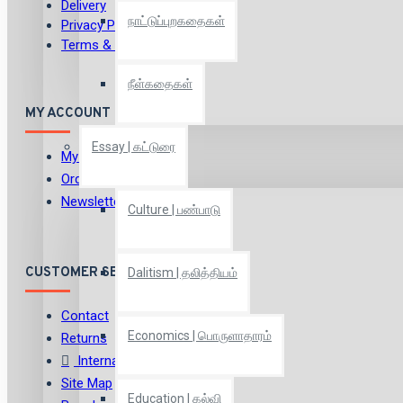
Delivery
நாட்டுப்புறகதைகள்
Privacy Policy
Terms & Conditions
நீள்கதைகள்
MY ACCOUNT
Essay | கட்டுரை
My Account
Order History
Newsletter
Culture | பண்பாடு
CUSTOMER SERVICE
Dalitism | தலித்தியம்
Contact
Economics | பொருளாதாரம்
Returns
International Shipping
Site Map
Education | கல்வி