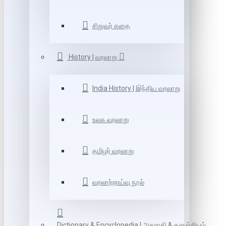
சிறுவர் கதை
History | வரலாறு
India History | இந்திய வரலாறு
உலக வரலாறு
தமிழர் வரலாறு
வரலாற்றாய்வு நூல்
Dictionary & Encyclopedia | அகராதி & களஞ்சியம்