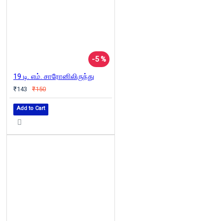
-5 %
19 டி. எம். சாரோனிலிருந்து
₹143
₹150
Add to Cart