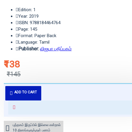
Edition: 1
Year: 2019
ISBN: 9788184464764
Page: 145
Format: Paper Back
Language: Tamil
Publisher:
விஜயா பதிப்பகம்
₹138
₹145
புத்தகம் 3 - 7 நாட்களில் அனுப்பி
ADD TO CART
வைக்கப்படும்.
+ ₹60 shipping fee* (Free shipping
for orders above ₹1000 within
India)
புத்தகம் இருப்பில் இல்லை என்றால்
10 தினங்களுக்குள் பணம்