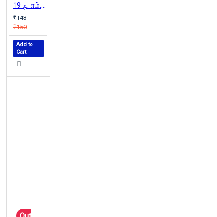
19 டி. எம். சாரோனிலிருந்து
₹143
₹150
Add to
Cart
Out