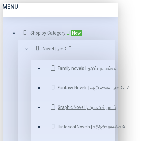
MENU
Shop by Category
New
Novel | நாவல்
Family novels | குடும்ப நாவல்கள்
Fantasy Novels | அதிபுனைவு நாவல்கள்
Graphic Novel | கிராஃ பிக் நாவல்
Historical Novels | சரித்திர நாவல்கள்