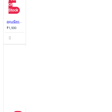
Of
Stock
கரமசோவ் சகோதரர்கள் (2 பாகங்கள்) | The Brothers Karamazov
₹1,500