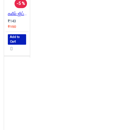
-5 %
கலீல் ஜிப்ரான் வாழ்க்கை வரலாறு
₹143
₹150
Add to
Cart