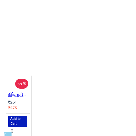
-5 %
மிர்தாதின் புத்தகம் | The Book of Mirdad
₹261
₹275
Add to
Cart