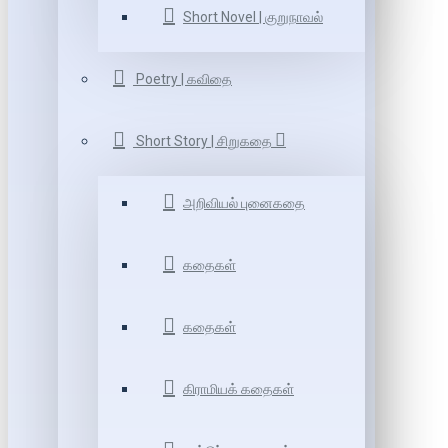
Short Novel | குறுநாவல்
Poetry | கவிதை
Short Story | சிறுகதை
அறிவியல் புனைகதை
கதைகள்
கதைகள்
கிராமியக் கதைகள்