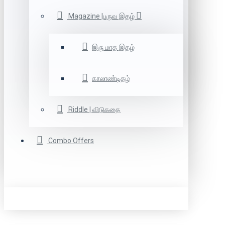
Magazine |பருவ இதழ்
இரு மாத இதழ்
காலாண்டிதழ்
Riddle | விடுகதை
Combo Offers