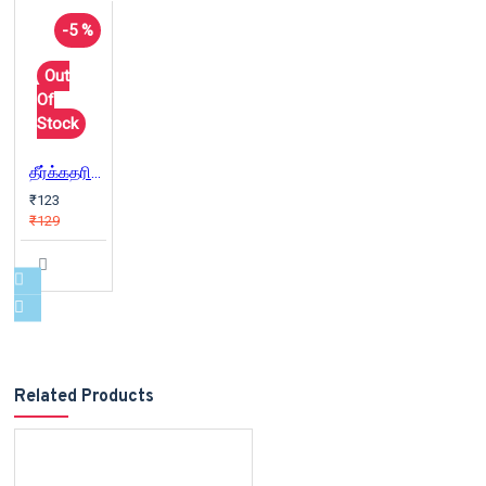
-5 %
Out
Of
Stock
தீர்க்கதரிசி | The Prophet (FINGERPRINT PUBLISHING)
₹123
₹129
Related Products