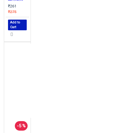
₹261
₹275
Add to
Cart
-5 %