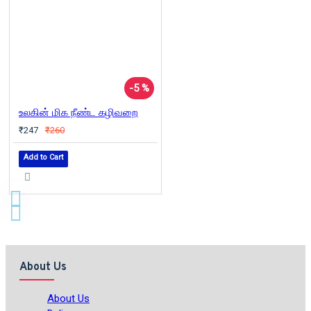
-5 %
உலகின் மிக நீண்ட கழிவறை
₹247
₹260
Add to Cart
About Us
About Us