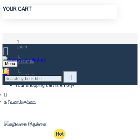
YOUR CART
LOGIN
REGISTER
Menu
0
CONTACT
Your shopping cart is empty!
கழிவறை இருக்கை
Hot