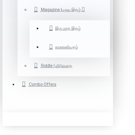
Magazine |பருவ இதழ்
இரு மாத இதழ்
காலாண்டிதழ்
Riddle | விடுகதை
Combo Offers