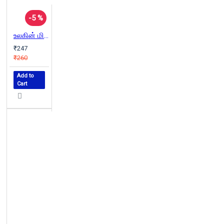
-5 %
உலகின் மிக நீண்ட கழிவறை
₹247
₹260
Add to
Cart