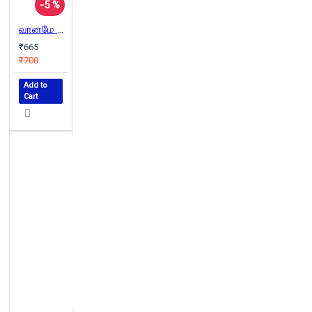
-5 %
வானமே எல்லை
₹665
₹700
Add to
Cart