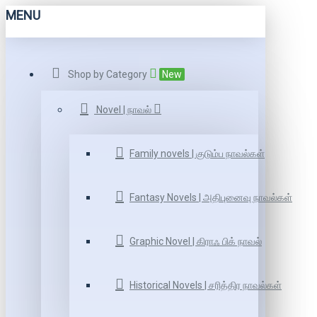
MENU
Shop by Category
New
Novel | நாவல்
Family novels | குடும்ப நாவல்கள்
Fantasy Novels | அதிபுனைவு நாவல்கள்
Graphic Novel | கிராஃ பிக் நாவல்
Historical Novels | சரித்திர நாவல்கள்