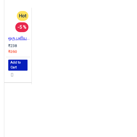
Hot
-5 %
ஒரு புளியமரத்தின் கதை
₹238
₹250
Add to
Cart