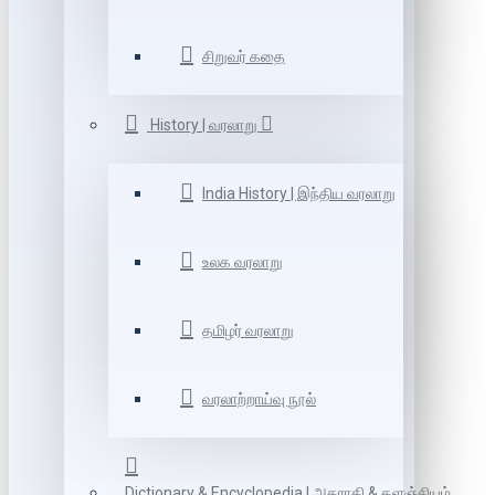
சிறுவர் கதை
History | வரலாறு
India History | இந்திய வரலாறு
உலக வரலாறு
தமிழர் வரலாறு
வரலாற்றாய்வு நூல்
Dictionary & Encyclopedia | அகராதி & களஞ்சியம்