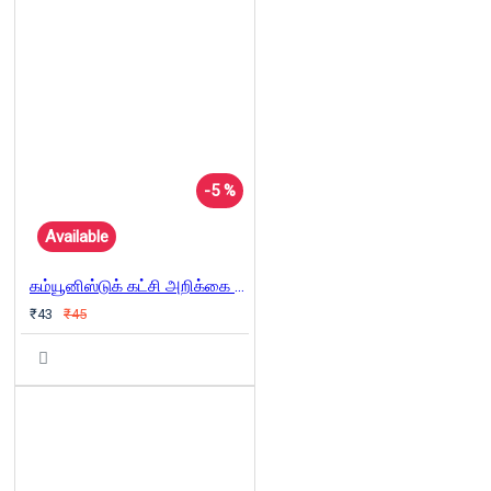
-5 %
Available
கம்யூனிஸ்டுக் கட்சி அறிக்கை (சிறியது)
₹43
₹45