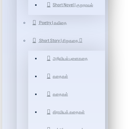
Short Novel | குறுநாவல்
Poetry | கவிதை
Short Story | சிறுகதை
அறிவியல் புனைகதை
கதைகள்
கதைகள்
கிராமியக் கதைகள்