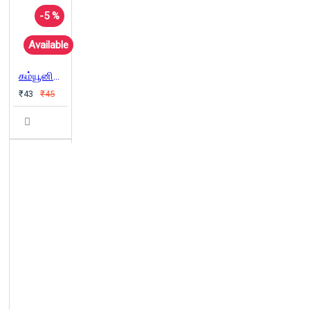
-5 %
Available
கம்யூனிஸ்டுக் கட்சி அறிக்கை (சிறியது)
₹43
₹45