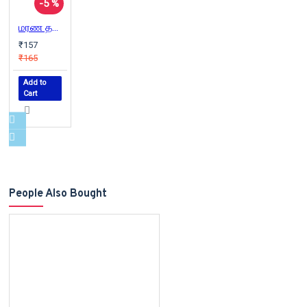
-5 %
மரண தண்டனைக் கைதியின் இறுதி நாள்
₹157
₹165
Add to
Cart
People Also Bought