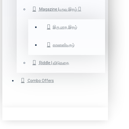
Magazine |பருவ இதழ்
இரு மாத இதழ்
காலாண்டிதழ்
Riddle | விடுகதை
Combo Offers