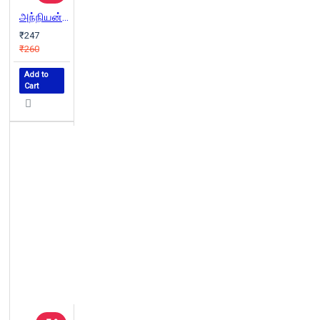
அந்நியன் | The Stranger
₹247
₹260
Add to
Cart