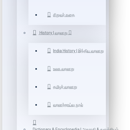
சிறுவர் கதை
History | வரலாறு
India History | இந்திய வரலாறு
உலக வரலாறு
தமிழர் வரலாறு
வரலாற்றாய்வு நூல்
Dictionary & Encyclopedia | அகராதி & களஞ்சியம்