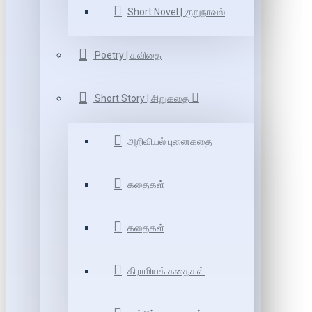
Short Novel | குறுநாவல்
Poetry | கவிதை
Short Story | சிறுகதை
அறிவியல் புனைகதை
கதைகள்
கதைகள்
கிராமியக் கதைகள்