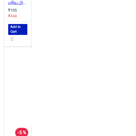
புதிய அலை' இயக்குநர்கள்
₹105
₹110
Add to
Cart
-5 %