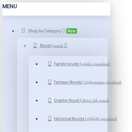
MENU
Shop by Category
New
Novel | நாவல்
Family novels | குடும்ப நாவல்கள்
Fantasy Novels | அதிபுனைவு நாவல்கள்
Graphic Novel | கிராஃ பிக் நாவல்
Historical Novels | சரித்திர நாவல்கள்