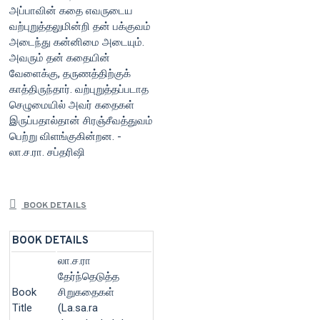
அப்பாவின் கதை எவருடைய
வற்புறுத்தலுமின்றி தன் பக்குவம்
அடைந்து கன்னிமை அடையும்.
அவரும் தன் கதையின்
வேளைக்கு, தருணத்திற்குக்
காத்திருந்தார். வற்புறுத்தப்படாத
செழுமையில் அவர் கதைகள்
இருப்பதால்தான் சிரஞ்சீவத்துவம்
பெற்று விளங்குகின்றன. -
லா.ச.ரா. சப்தரிஷி
BOOK DETAILS
BOOK DETAILS
லா.ச.ரா
தேர்ந்தெடுத்த
Book
சிறுகதைகள்
Title
(La.sa.ra