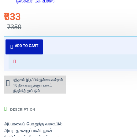
டிஸ்கவரி புக் பேலஸ்
₹333
₹350
புத்தகம் 3 - 7 நாட்களில் அனுப்பி
ADD TO CART
வைக்கப்படும்.
+ ₹60 shipping fee* (Free shipping
for orders above ₹1000 within
India)
புத்தகம் இருப்பில் இல்லை என்றால்
10 தினங்களுக்குள் பணம்
திருப்பித் தரப்படும்.
DESCRIPTION
அப்பாவைப் பொறுத்த வரையில்
அயராத உழைப்பாளி. தான்