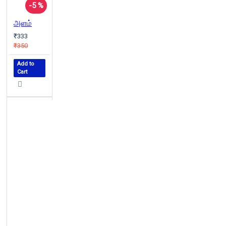
-5 %
அளம்
₹333
₹350
Add to
Cart