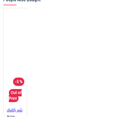
People Also Bought
-5 %
Out of
Print
மிளிர் கல்
₹238