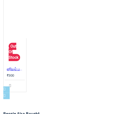
Out
Of
Stock
எரியும் பனிக்காடு
₹300