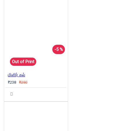
-5 %
Out of Print
மிளிர் கல்
₹238
₹250