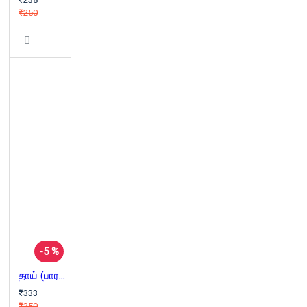
₹250
-5 %
தாய் (பாரதி புத்தகாலயம்)
₹333
₹350