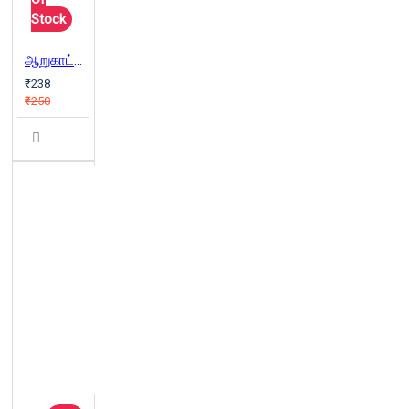
Stock
ஆறுகாட்டுத் துறை
₹238
₹250