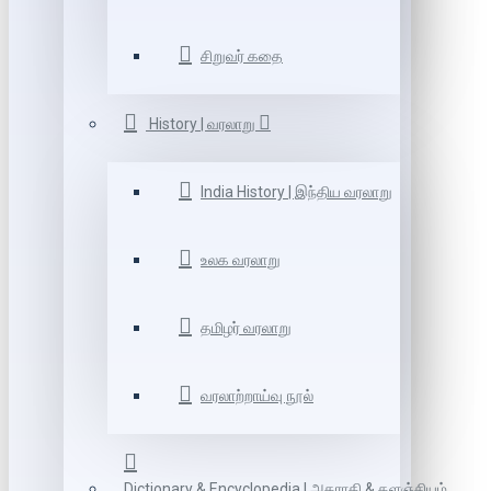
சிறுவர் கதை
History | வரலாறு
India History | இந்திய வரலாறு
உலக வரலாறு
தமிழர் வரலாறு
வரலாற்றாய்வு நூல்
Dictionary & Encyclopedia | அகராதி & களஞ்சியம்