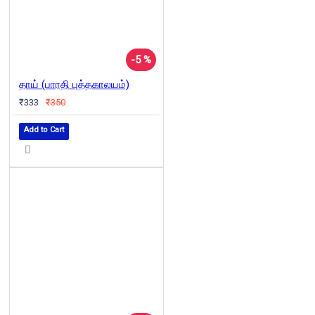
-5 %
தாய் (பாரதி புத்தகாலயம்)
₹333
₹350
Add to Cart