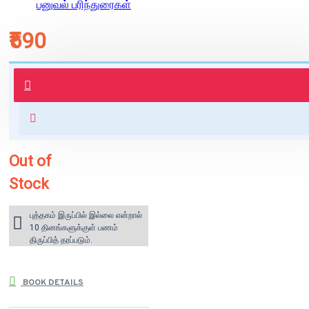
பனுவல் பரிந்துரைகள்
₹590
புத்தகம் 3 - 7 நாட்களில் அனுப்பி
வைக்கப்படும்.
+ ₹60 shipping fee* (Free shipping
for orders above ₹1000 within
India)
Out of
Stock
புத்தகம் இருப்பில் இல்லை என்றால்
10 தினங்களுக்குள் பணம்
திருப்பித் தரப்படும்.
BOOK DETAILS