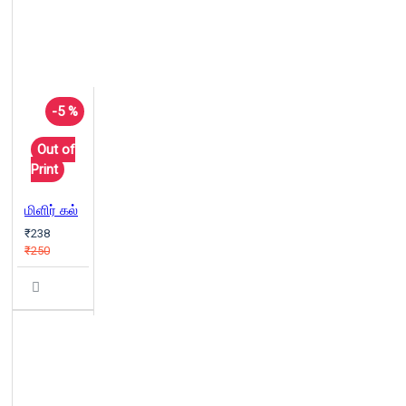
-5 %
Out of
Print
மிளிர் கல்
₹238
₹250