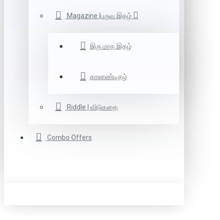
Magazine |பருவ இதழ்
இரு மாத இதழ்
காலாண்டிதழ்
Riddle | விடுகதை
Combo Offers