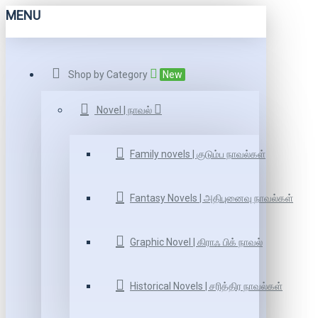
MENU
Shop by Category
New
Novel | நாவல்
Family novels | குடும்ப நாவல்கள்
Fantasy Novels | அதிபுனைவு நாவல்கள்
Graphic Novel | கிராஃ பிக் நாவல்
Historical Novels | சரித்திர நாவல்கள்