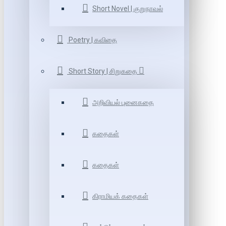
Short Novel | குறுநாவல்
Poetry | கவிதை
Short Story | சிறுகதை
அறிவியல் புனைகதை
கதைகள்
கதைகள்
கிராமியக் கதைகள்