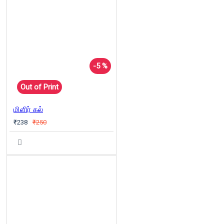
-5 %
Out of Print
மிளிர் கல்
₹238
₹250