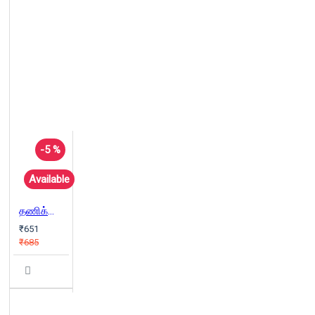
-5 %
Available
தணிக்கை: தெளிவாக்கமும் செயல்முறைகளும்
₹651
₹685