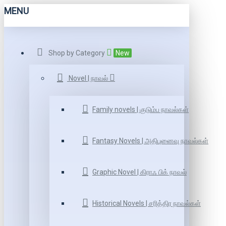
MENU
Shop by Category
New
Novel | நாவல்
Family novels | குடும்ப நாவல்கள்
Fantasy Novels | அதிபுனைவு நாவல்கள்
Graphic Novel | கிராஃ பிக் நாவல்
Historical Novels | சரித்திர நாவல்கள்