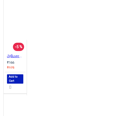
-5 %
அமேசான் காடும் சில பேரழகிகளும்
₹166
₹175
Add to
Cart