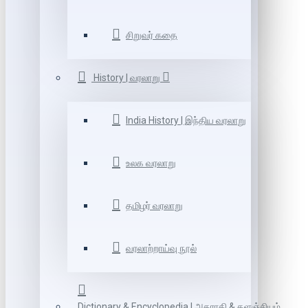
சிறுவர் கதை
History | வரலாறு
India History | இந்திய வரலாறு
உலக வரலாறு
தமிழர் வரலாறு
வரலாற்றாய்வு நூல்
Dictionary & Encyclopedia | அகராதி & களஞ்சியம்