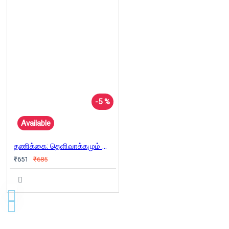
-5 %
Available
தணிக்கை: தெளிவாக்கமும் செயல்முறைகளும்
₹651
₹685