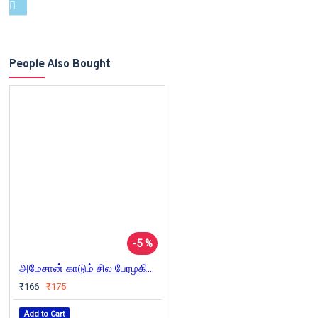
People Also Bought
-5 %
அமேசான் காடும் சில பேரழகிகளும்
₹166
₹175
Add to Cart