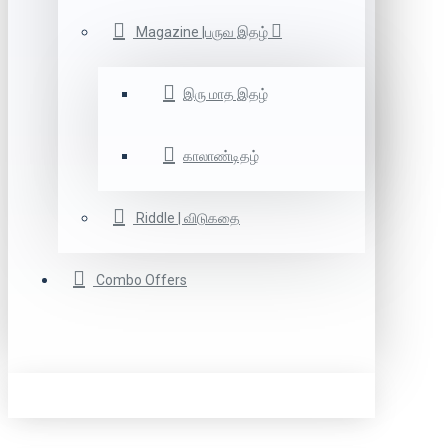
Magazine |பருவ இதழ்
இரு மாத இதழ்
காலாண்டிதழ்
Riddle | விடுகதை
Combo Offers