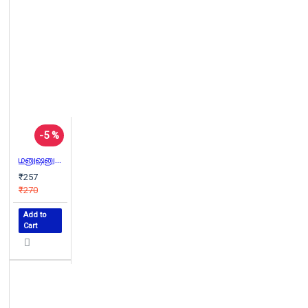
-5 %
மனுஷனுக்கு ஆயிரம் பிரச்சினை
₹257
₹270
Add to
Cart