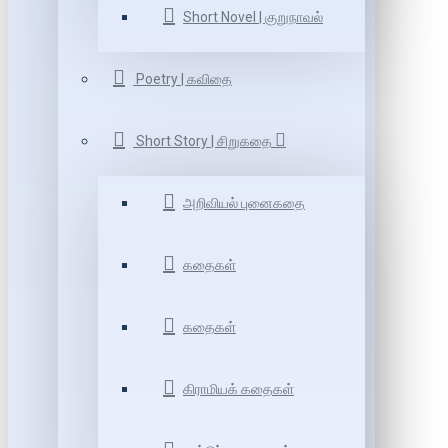
Short Novel | குறுநாவல்
Poetry | கவிதை
Short Story | சிறுகதை
அறிவியல் புனைகதை
கதைகள்
கதைகள்
கிராமியக் கதைகள்