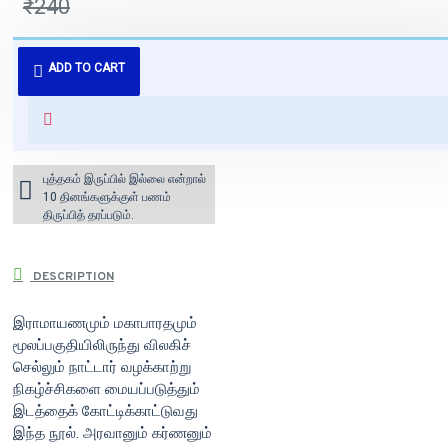
₹240
புத்தகம் 3 - 7 நாட்களில் அனுப்பி
ADD TO CART
வைக்கப்படும்.
+ ₹60 shipping fee* (Free shipping
for orders above ₹1000 within
India)
புத்தகம் இருப்பில் இல்லை என்றால்
10 தினங்களுக்குள் பணம்
திருப்பித் தரப்படும்.
DESCRIPTION
இராமாயணமும் மகாபாரதமும்
மூலப்பகுதியிலிருந்து விலகிச்
செல்லும் நாட்டார் வழக்காற்று
நிகழ்ச்சிகளை மையப்படுத்தும்
இடத்தைக் கோட்டிக்காட்டுவது
இந்த நூல். அரவானும் கர்ணனும்