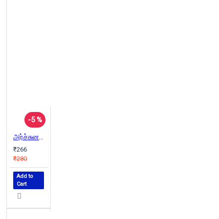
-5 %
அர்ச்சுனனின் தமிழ்க் காதலிகள்
₹266
₹280
Add to
Cart