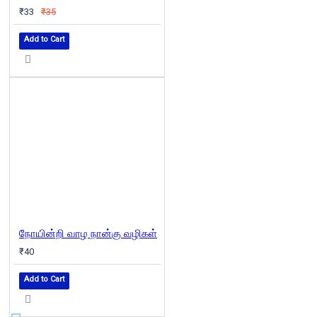
₹33
₹35
Add to Cart
நோயின்றி வாழ நான்கு வழிகள்
₹40
Add to Cart