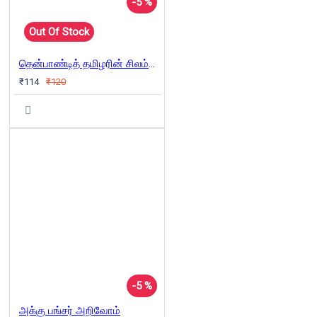
-5 %
Out Of Stock
தென்பாண்டித் தமிழரின் சிலம்ப வரலாறும் அடிமுறைகளும் (தொகுதி 2)
₹114
₹120
-5 %
அக்கு பங்சர் அறிவோம்