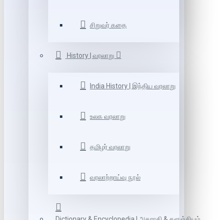
சிறுவர் கதை
History | வரலாறு
India History | இந்திய வரலாறு
உலக வரலாறு
தமிழர் வரலாறு
வரலாற்றாய்வு நூல்
Dictionary & Encyclopedia | அகராதி & களஞ்சியம்