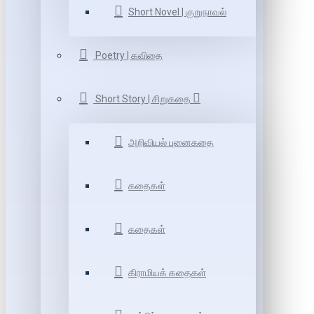
Short Novel | குறுநாவல்
Poetry | கவிதை
Short Story | சிறுகதை
அறிவியல் புனைகதை
கதைகள்
கதைகள்
கிராமியக் கதைகள்