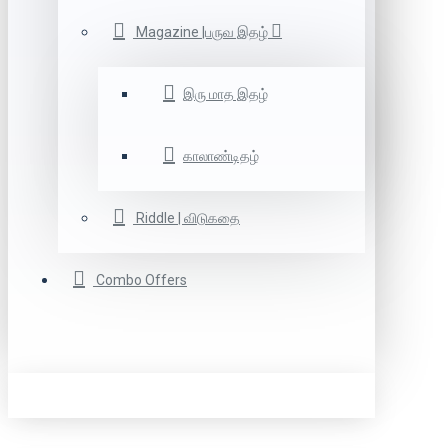
Magazine |பருவ இதழ்
இரு மாத இதழ்
காலாண்டிதழ்
Riddle | விடுகதை
Combo Offers