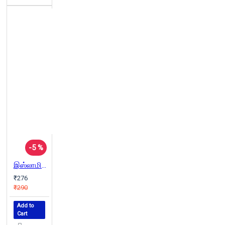
-5 %
இஸ்லாமியக் கண்ணோட்டத்தின் தனித்தன்மைகள்
₹276
₹290
Add to
Cart