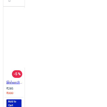
-5 %
இஸ்லாமியச் சட்டவியல் ஒரு சர்வதேசப் பார்வை
₹285
₹300
Add to
Cart