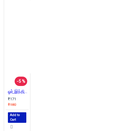
-5 %
ஓர் இந்திய இஸ்லாமியரின் இதயத்திலிருந்து
₹171
₹180
Add to
Cart