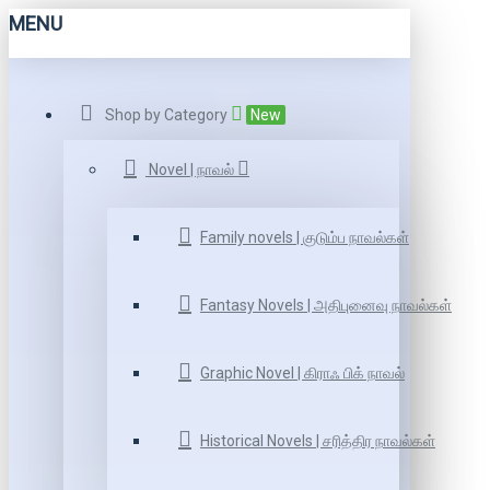
MENU
Shop by Category
New
Novel | நாவல்
Family novels | குடும்ப நாவல்கள்
Fantasy Novels | அதிபுனைவு நாவல்கள்
Graphic Novel | கிராஃ பிக் நாவல்
Historical Novels | சரித்திர நாவல்கள்