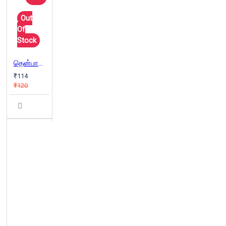
Out
Of
Stock
தென்பாண்டித் தமிழரின் சிலம்ப வரலாறும் அடிமுறைகளும் (தொகுதி 2)
₹114
₹120