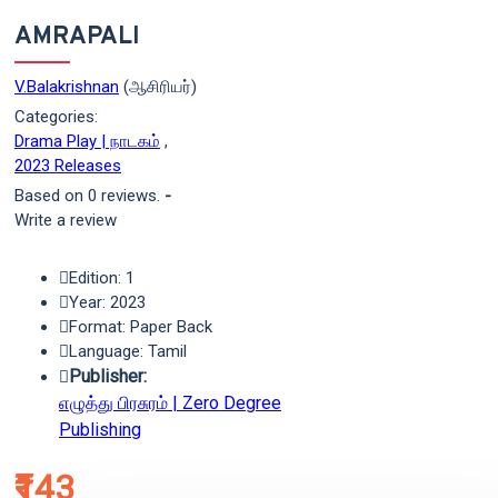
AMRAPALI
V.Balakrishnan
(ஆசிரியர்)
Categories:
Drama Play | நாடகம்
,
2023 Releases
Based on 0 reviews.
-
Write a review
Edition: 1
Year: 2023
Format: Paper Back
Language: Tamil
Publisher:
எழுத்து பிரசுரம் | Zero Degree
Publishing
₹143