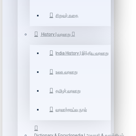
சிறுவர் கதை
History | வரலாறு
India History | இந்திய வரலாறு
உலக வரலாறு
தமிழர் வரலாறு
வரலாற்றாய்வு நூல்
Dictionary & Encyclopedia | அகராதி & களஞ்சியம்