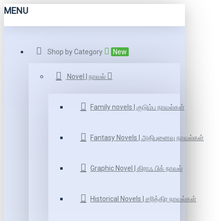
MENU
Shop by Category
New
Novel | நாவல்
Family novels | குடும்ப நாவல்கள்
Fantasy Novels | அதிபுனைவு நாவல்கள்
Graphic Novel | கிராஃ பிக் நாவல்
Historical Novels | சரித்திர நாவல்கள்