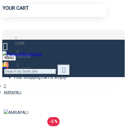
YOUR CART
LOGIN
REGISTER
Menu
0
CONTACT
Your shopping cart is empty!
AMRAPALI
-5 %