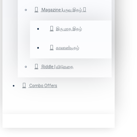
Magazine |பருவ இதழ்
இரு மாத இதழ்
காலாண்டிதழ்
Riddle | விடுகதை
Combo Offers