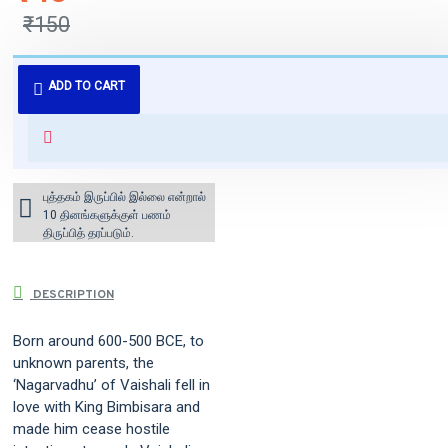
₹150
புத்தகம் 3 - 7 நாட்களில் அனுப்பி
ADD TO CART
வைக்கப்படும்.
+ ₹60 shipping fee* (Free shipping
for orders above ₹1000 within
India)
புத்தகம் இருப்பில் இல்லை என்றால்
10 தினங்களுக்குள் பணம்
திருப்பித் தரப்படும்.
DESCRIPTION
Born around 600-500 BCE, to
unknown parents, the
‘Nagarvadhu’ of Vaishali fell in
love with King Bimbisara and
made him cease hostile