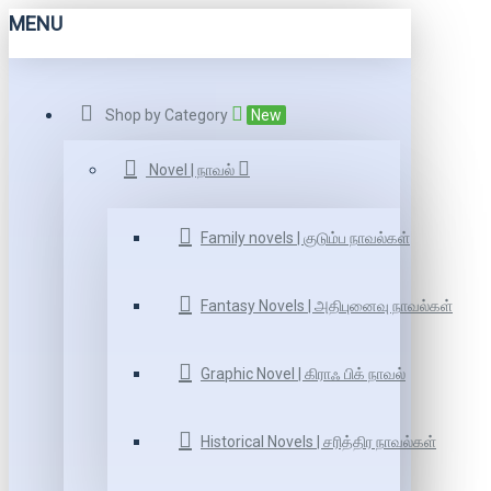
MENU
Shop by Category
New
Novel | நாவல்
Family novels | குடும்ப நாவல்கள்
Fantasy Novels | அதிபுனைவு நாவல்கள்
Graphic Novel | கிராஃ பிக் நாவல்
Historical Novels | சரித்திர நாவல்கள்