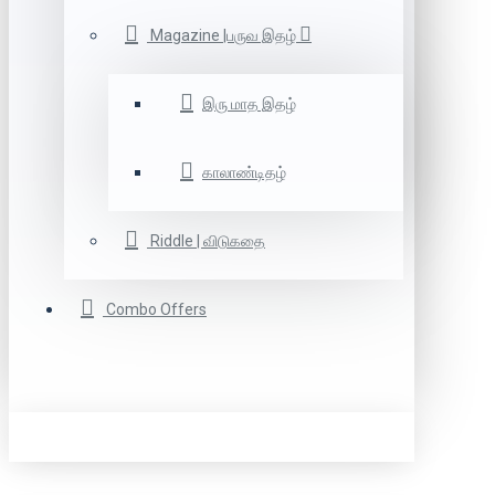
Magazine |பருவ இதழ்
இரு மாத இதழ்
காலாண்டிதழ்
Riddle | விடுகதை
Combo Offers