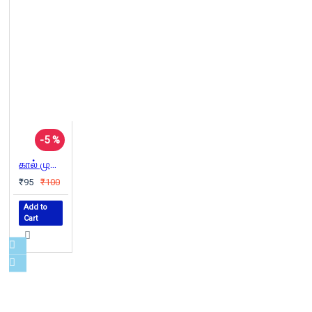
-5 %
கால் முளைத்த கதைகள்
₹95
₹100
Add to
Cart