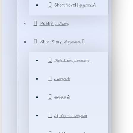
Short Novel | குறுநாவல்
Poetry | கவிதை
Short Story | சிறுகதை
அறிவியல் புனைகதை
கதைகள்
கதைகள்
கிராமியக் கதைகள்