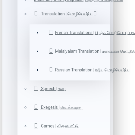
Transulation | மொழிபெயர்ப்பு
French Translations | பிரஞ்சு மொழிபெயர்ப்புக
Malaiyalam Translation | மலையாள மொழிபெய
Russian Translation | ரஷ்ய மொழிபெயர்ப்பு
Speech | உரை
Exegesis | விளக்கவுரை
Games | விளையாட்டு