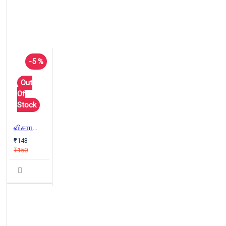
-5 %
Out
Of
Stock
விசாரணைக் கமிஷன்
₹143
₹150