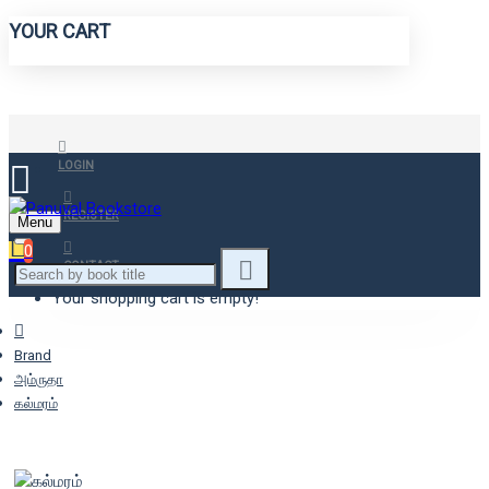
YOUR CART
LOGIN
REGISTER
Menu
0
CONTACT
Your shopping cart is empty!
Brand
அம்ருதா
கல்மரம்