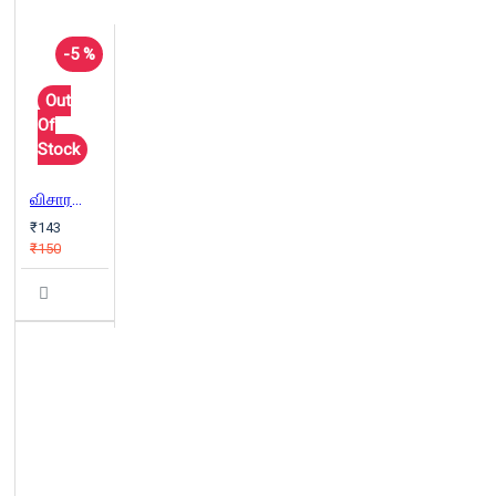
-5 %
Out
Of
Stock
விசாரணைக் கமிஷன்
₹143
₹150