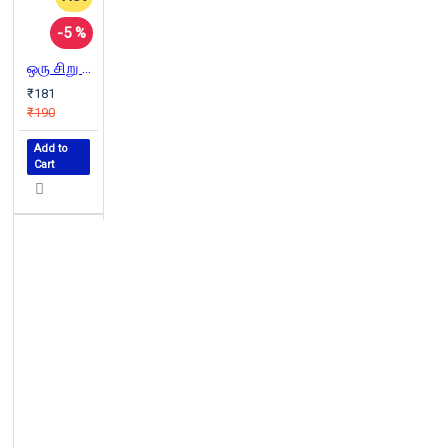
-5 %
ஒரு சிறு இசை
₹181
₹190
Add to
Cart