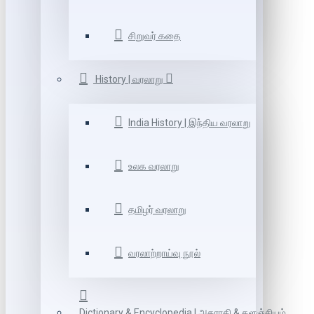
சிறுவர் கதை
History | வரலாறு
India History | இந்திய வரலாறு
உலக வரலாறு
தமிழர் வரலாறு
வரலாற்றாய்வு நூல்
Dictionary & Encyclopedia | அகராதி & களஞ்சியம்