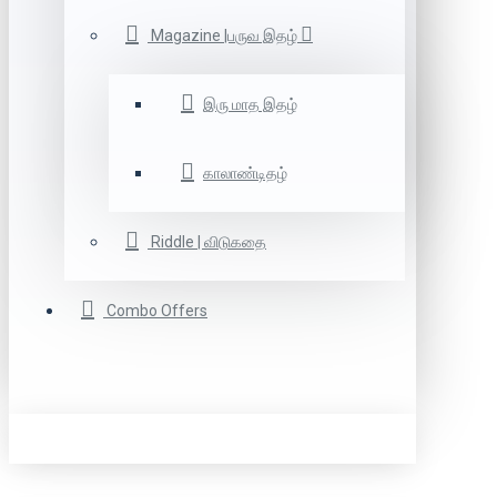
Magazine |பருவ இதழ்
இரு மாத இதழ்
காலாண்டிதழ்
Riddle | விடுகதை
Combo Offers