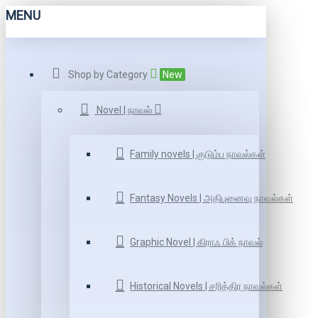
MENU
Shop by Category
New
Novel | நாவல்
Family novels | குடும்ப நாவல்கள்
Fantasy Novels | அதிபுனைவு நாவல்கள்
Graphic Novel | கிராஃ பிக் நாவல்
Historical Novels | சரித்திர நாவல்கள்