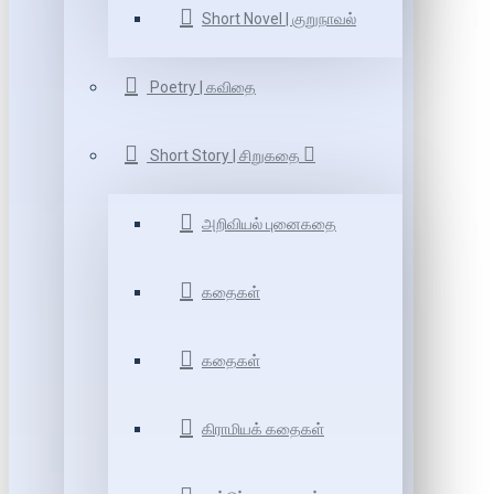
Short Novel | குறுநாவல்
Poetry | கவிதை
Short Story | சிறுகதை
அறிவியல் புனைகதை
கதைகள்
கதைகள்
கிராமியக் கதைகள்