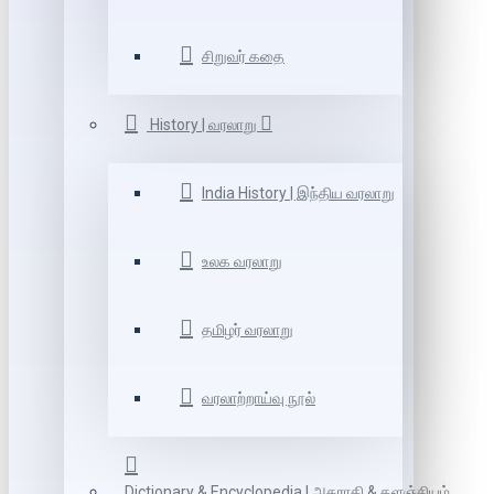
சிறுவர் கதை
History | வரலாறு
India History | இந்திய வரலாறு
உலக வரலாறு
தமிழர் வரலாறு
வரலாற்றாய்வு நூல்
Dictionary & Encyclopedia | அகராதி & களஞ்சியம்