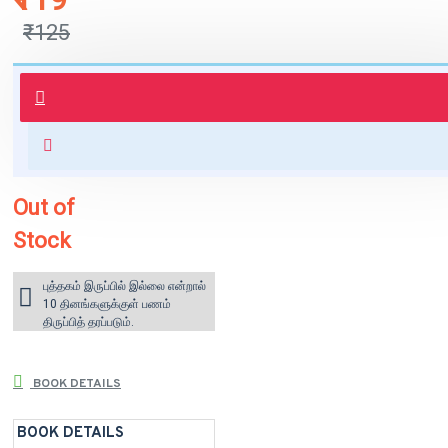
₹125
புத்தகம் 3 - 7 நாட்களில் அனுப்பி
வைக்கப்படும்.
+ ₹60 shipping fee* (Free shipping
for orders above ₹1000 within
India)
Out of
Stock
புத்தகம் இருப்பில் இல்லை என்றால்
10 தினங்களுக்குள் பணம்
திருப்பித் தரப்படும்.
BOOK DETAILS
BOOK DETAILS