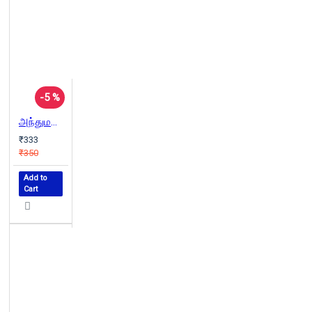
-5 %
அந்துமணி பதில்கள் (பாகம் - 4)
₹333
₹350
Add to
Cart