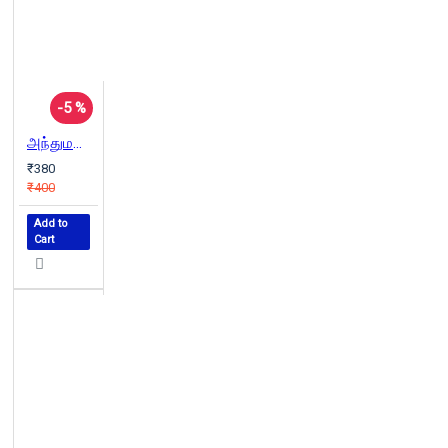
-5 %
அந்துமணி பதில்கள்
₹380
₹400
Add to
Cart