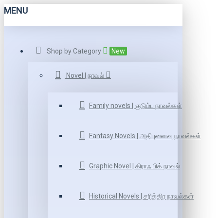
MENU
Shop by Category
New
Novel | நாவல்
Family novels | குடும்ப நாவல்கள்
Fantasy Novels | அதிபுனைவு நாவல்கள்
Graphic Novel | கிராஃ பிக் நாவல்
Historical Novels | சரித்திர நாவல்கள்