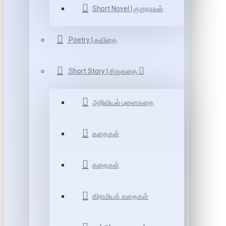
Short Novel | குறுநாவல்
Poetry | கவிதை
Short Story | சிறுகதை
அறிவியல் புனைகதை
கதைகள்
கதைகள்
கிராமியக் கதைகள்