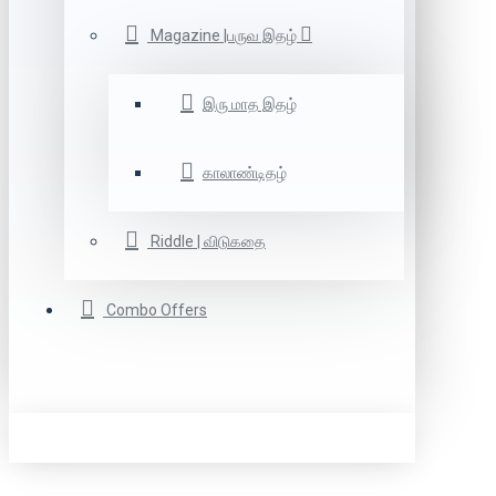
Magazine |பருவ இதழ்
இரு மாத இதழ்
காலாண்டிதழ்
Riddle | விடுகதை
Combo Offers