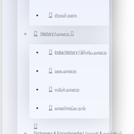
சிறுவர் கதை
History | வரலாறு
India History | இந்திய வரலாறு
உலக வரலாறு
தமிழர் வரலாறு
வரலாற்றாய்வு நூல்
Dictionary & Encyclopedia | அகராதி & களஞ்சியம்