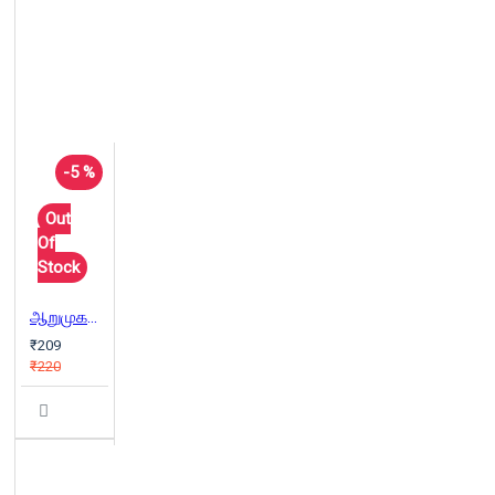
-5 %
Out
Of
Stock
ஆறுமுகசாமியின் ஆடுகள்
₹209
₹220