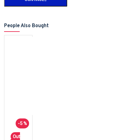
People Also Bought
-5 %
Out