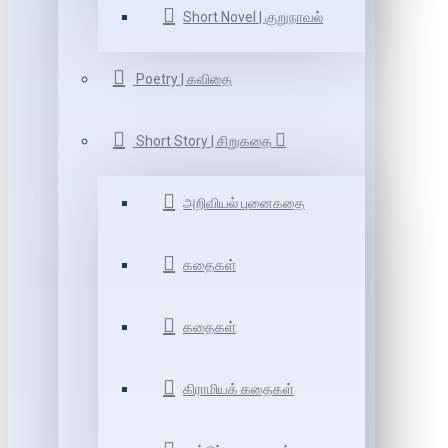
Short Novel | குறுநாவல்
Poetry | கவிதை
Short Story | சிறுகதை
அறிவியல் புனைகதை
கதைகள்
கதைகள்
கிராமியக் கதைகள்