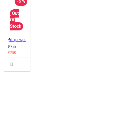
-5 %
Out
Of
Stock
ஜி. நாகராஜன் ஆக்கங்கள்
₹713
₹750