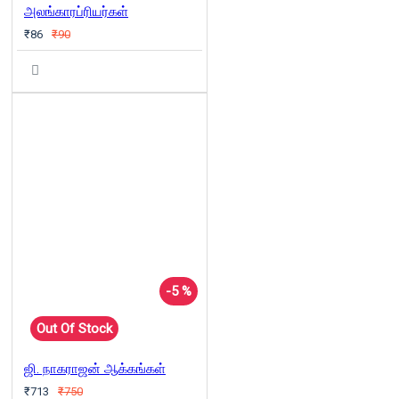
அலங்காரப்ரியர்கள்
₹86
₹90
-5 %
Out Of Stock
ஜி. நாகராஜன் ஆக்கங்கள்
₹713
₹750