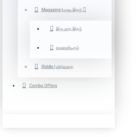
Magazine |பருவ இதழ்
இரு மாத இதழ்
காலாண்டிதழ்
Riddle | விடுகதை
Combo Offers