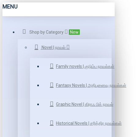
MENU
Shop by Category
New
Novel | நாவல்
Family novels | குடும்ப நாவல்கள்
Fantasy Novels | அதிபுனைவு நாவல்கள்
Graphic Novel | கிராஃ பிக் நாவல்
Historical Novels | சரித்திர நாவல்கள்