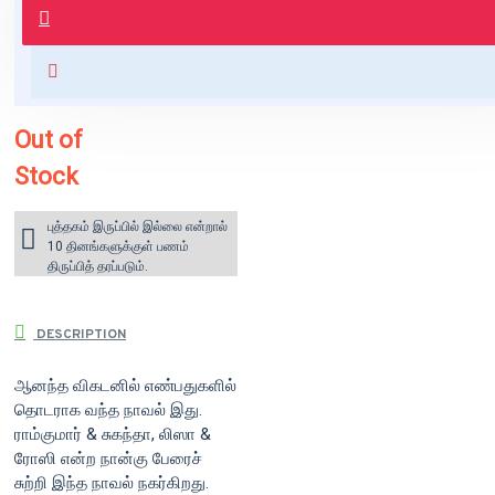
வைக்கப்படும்.
+ ₹60 shipping fee* (Free shipping
for orders above ₹1000 within
India)
Out of
Stock
புத்தகம் இருப்பில் இல்லை என்றால்
10 தினங்களுக்குள் பணம்
திருப்பித் தரப்படும்.
DESCRIPTION
ஆனந்த விகடனில் எண்பதுகளில்
தொடராக வந்த நாவல் இது.
ராம்குமார் & சுகந்தா, லிஸா &
ரோஸி என்ற நான்கு பேரைச்
சுற்றி இந்த நாவல் நகர்கிறது.