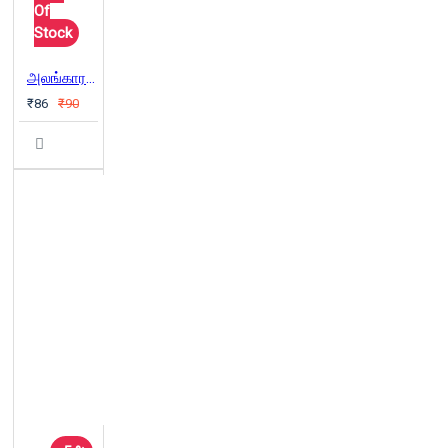
Of
Stock
அலங்காரப்ரியர்கள்
₹86
₹90