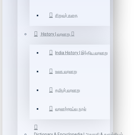
சிறுவர் கதை
History | வரலாறு
India History | இந்திய வரலாறு
உலக வரலாறு
தமிழர் வரலாறு
வரலாற்றாய்வு நூல்
Dictionary & Encyclopedia | அகராதி & களஞ்சியம்