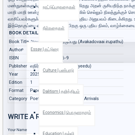
மண்துகள்களுக்குச் சுவை அதிகமென்கிறது அதன் ருசியறிந்த நாக்கு.
நாட்டுப்புறகதைகள்
மாறி மாறி ஊன்றுகின்றன. கால ஊஞ்சலில் செல்லும் நிலத்துக்குச் சொ
வாசிப்பவர்களுக்கு இக்கவிதைகளால் புதிய அனுபவம் கிடைக்கிறது. உள
இத்தொகுப்பை வாசித்து முடித்த பிறகு ஒரு புதிய நிலம், வாழ்க்கை
நீள்கதைகள்
BOOK DETAILS
Book Title
அவகாடோவாய் இருப்பது (Avakadovaai irupathu)
Essay | கட்டுரை
Author
இன்பா
ISBN
978-93-48598-76-9
Publisher
எதிர் வெளியீடு (Ethir Veliyeedu)
Culture | பண்பாடு
Year
2025
Edition
1
Format
Paper Back
Dalitism | தலித்தியம்
Category
Poetry | கவிதை, 2025 New Arrivals
Economics | பொருளாதாரம்
WRITE A REVIEW
Your Name
Education | கல்வி