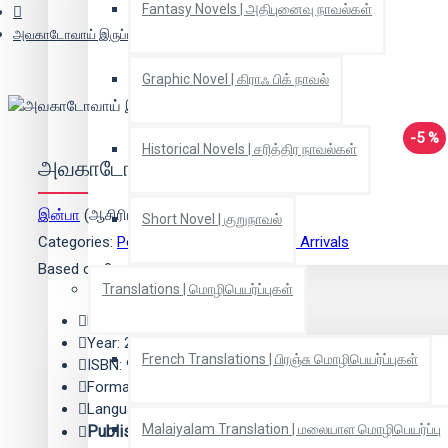
Fantasy Novels | அதிபுனைவு நாவல்கள்
அவகாடோவாய் இருப்பது
Graphic Novel | கிராஃ பிக் நாவல்
-5 %
Historical Novels | சரித்திர நாவல்கள்
அவகாடோவாய் இருப்பது
இன்பா
(ஆசிரியர்)
Short Novel | குறுநாவல்
Categories:
Poetry | கவிதை
,
2025 New Arrivals
Based on 0 reviews.
-
Write a review
Translations | மொழிபெயர்ப்புகள்
Edition: 1
Year: 2025
French Translations | பிரஞ்சு மொழிபெயர்ப்புகள்
ISBN: 978-93-48598-76-
Format: Paper Back
Language: Tamil
Malaiyalam Translation | மலையாள மொழிபெயர்ப்பு
Publisher:
எதிர் வெளியீடு