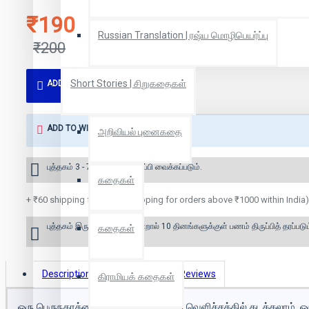
₹190
Russian Translation | ரஷ்ய மொழிபெயர்ப்பு
₹200
Short Stories | சிறுகதைகள்
ADD TO CART
ADD TO WISH LIST
அறிவியல் புனைகதை
புத்தகம் 3 - 7 நாட்களில் அனுப்பி வைக்கப்படும்.
கதைகள்
+ ₹60 shipping fee* (Free shipping for orders above ₹1000 within India)
புத்தகம் இருப்பில் இல்லை என்றால் 10 தினங்களுக்குள் பணம் திருப்பித் தரப்படும
கதைகள்
Description
Book Details
Reviews
கிராமியக் கதைகள்
ஒரு பெருநகரத்தை அரிக்கேன் விளக்கு வெளிச்சத்தில் கடக்கலாம். ஒரு 