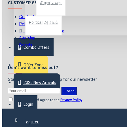
சிறுவர் கதை
CUSTOMER SERVICE
Contact
Politics | அரசியல்
Returns
International Shipping
Site Map
Brands
Combo Offers
Offer Zone
Don't want to miss out?
Stay in the loop by signing up for our newsletter
2025 New Arrivals
Send
I have read and agree to the
Privacy Policy
Login
Register