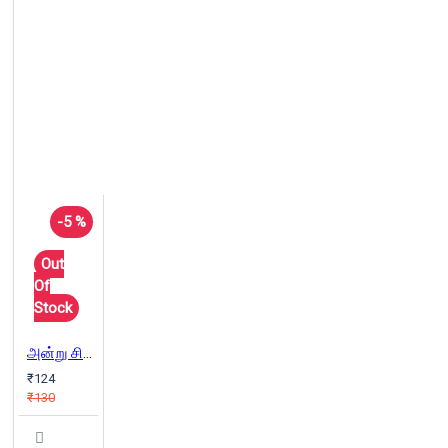
-5 %
Out
Of
Stock
அன்று சிந்திய ரத்தம்
₹124
₹130