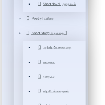
Short Novel | குறுநாவல்
Poetry | கவிதை
Short Story | சிறுகதை
அறிவியல் புனைகதை
கதைகள்
கதைகள்
கிராமியக் கதைகள்