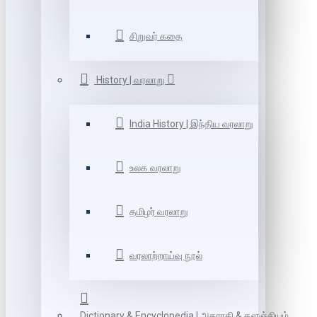
சிறுவர் கதை
History | வரலாறு
India History | இந்திய வரலாறு
உலக வரலாறு
தமிழர் வரலாறு
வரலாற்றாய்வு நூல்
Dictionary & Encyclopedia | அகராதி & களஞ்சியம்