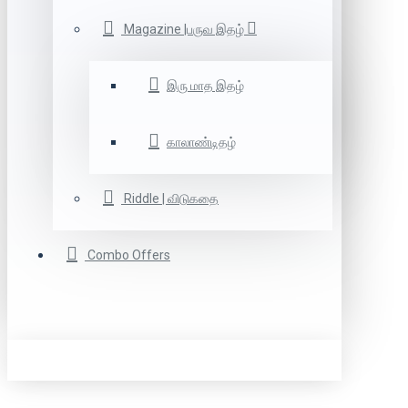
Magazine |பருவ இதழ்
இரு மாத இதழ்
காலாண்டிதழ்
Riddle | விடுகதை
Combo Offers