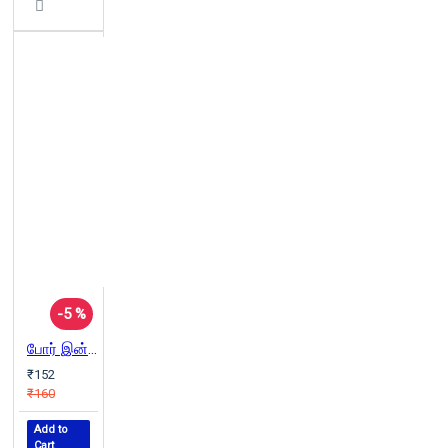
-5 %
போர் இன்னும் ஓயவில்லை
₹152
₹160
Add to
Cart