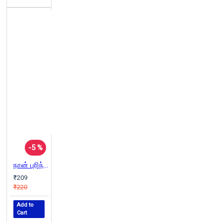
-5 %
நான் புரிந்துகொண்ட நபிகள்
₹209
₹220
Add to
Cart