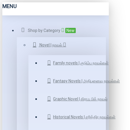
MENU
Shop by Category
New
Novel | நாவல்
Family novels | குடும்ப நாவல்கள்
Fantasy Novels | அதிபுனைவு நாவல்கள்
Graphic Novel | கிராஃ பிக் நாவல்
Historical Novels | சரித்திர நாவல்கள்