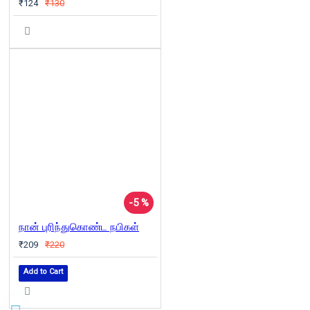
₹124
₹130
-5 %
நான் புரிந்துகொண்ட நபிகள்
₹209
₹220
Add to Cart