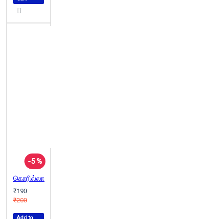
-5 %
கொரில்லா
₹190
₹200
Add to