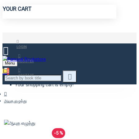
YOUR CART
LOGIN
REGISTER
Menu
0
CONTACT
Your shopping cart is empty!
ஆயுத எழுத்து
-5 %