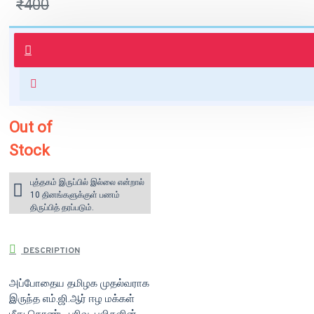
₹400
புத்தகம் 3 - 7 நாட்களில் அனுப்பி
வைக்கப்படும்.
+ ₹60 shipping fee* (Free shipping
for orders above ₹1000 within
India)
Out of
Stock
புத்தகம் இருப்பில் இல்லை என்றால்
10 தினங்களுக்குள் பணம்
திருப்பித் தரப்படும்.
DESCRIPTION
அப்போதைய தமிழக முதல்வராக
இருந்த எம்.ஜி.ஆர் ஈழ மக்கள்