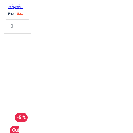
உஷ்,உஷ்…
₹14
₹15
-5 %
Out