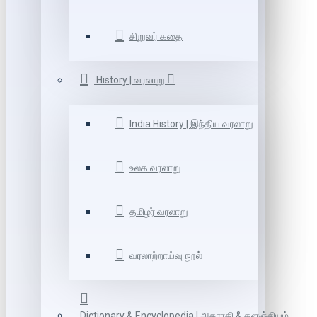
சிறுவர் கதை
History | வரலாறு
India History | இந்திய வரலாறு
உலக வரலாறு
தமிழர் வரலாறு
வரலாற்றாய்வு நூல்
Dictionary & Encyclopedia | அகராதி & களஞ்சியம்