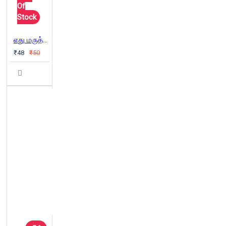
Of
Stock
எது மருத்துவம்?
₹48
₹50