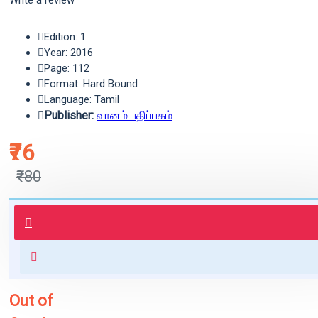
Write a review
Edition: 1
Year: 2016
Page: 112
Format: Hard Bound
Language: Tamil
Publisher:
வானம் பதிப்பகம்
₹76
₹80
புத்தகம் 3 - 7 நாட்களில் அனுப்பி
வைக்கப்படும்.
+ ₹60 shipping fee* (Free shipping
for orders above ₹1000 within
India)
Out of