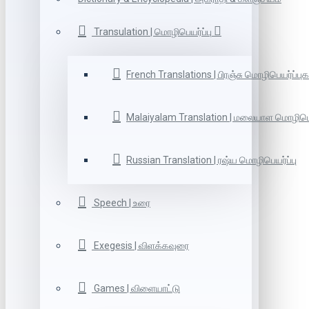
Transulation | மொழிபெயர்ப்பு
French Translations | பிரஞ்சு மொழிபெயர்ப்புக
Malaiyalam Translation | மலையாள மொழிபெய
Russian Translation | ரஷ்ய மொழிபெயர்ப்பு
Speech | உரை
Exegesis | விளக்கவுரை
Games | விளையாட்டு