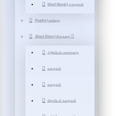
Short Novel | குறுநாவல்
Poetry | கவிதை
Short Story | சிறுகதை
அறிவியல் புனைகதை
கதைகள்
கதைகள்
கிராமியக் கதைகள்