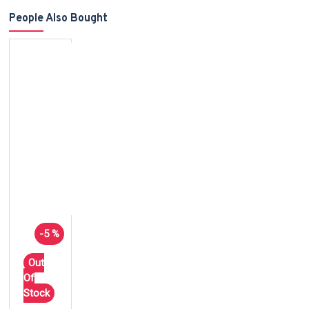
People Also Bought
-5 %
Out
Of
Stock