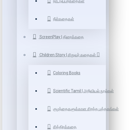
நாட்டுப்புறகதைகள்
நீள்கதைகள்
ScreenPlay | திரைக்கதை
Children Story | சிறுவர் கதைகள்
Coloring Books
Scientific Tamil | அறிவியல் நூல்கள்
குழந்தைகளுக்கான சிறந்த புத்தகங்கள்
சித்திரக்கதை