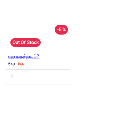
-5 %
Out Of Stock
எது மருத்துவம்?
₹48
₹50