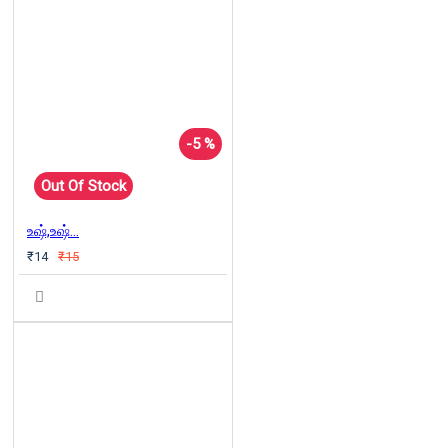
-5 %
Out Of Stock
உஷ்,உஷ்…
₹14
₹15