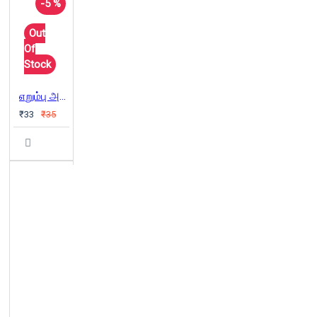
-5 %
Out
Of
Stock
எறும்பு அரண்மனை
₹33
₹35