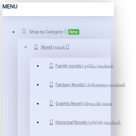
MENU
Shop by Category
New
Novel | நாவல்
Family novels | குடும்ப நாவல்கள்
Fantasy Novels | அதிபுனைவு நாவல்கள்
Graphic Novel | கிராஃ பிக் நாவல்
Historical Novels | சரித்திர நாவல்கள்