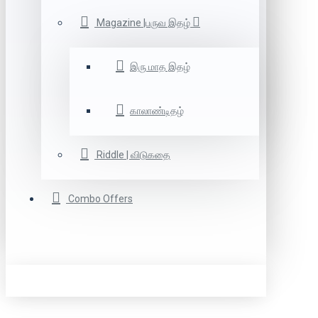
Magazine |பருவ இதழ்
இரு மாத இதழ்
காலாண்டிதழ்
Riddle | விடுகதை
Combo Offers