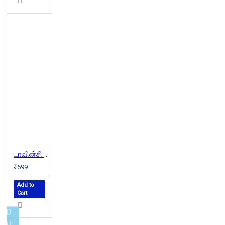
டாவின்சி கோட் (The Da Vinci Code)
₹699
Add to
Cart