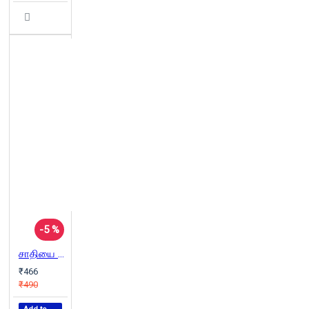
-5 %
சாதியை அழித்தொழித்தல் | Annihilation of Caste
₹466
₹490