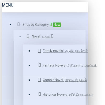
MENU
Shop by Category
New
Novel | நாவல்
Family novels | குடும்ப நாவல்கள்
Fantasy Novels | அதிபுனைவு நாவல்கள்
Graphic Novel | கிராஃ பிக் நாவல்
Historical Novels | சரித்திர நாவல்கள்