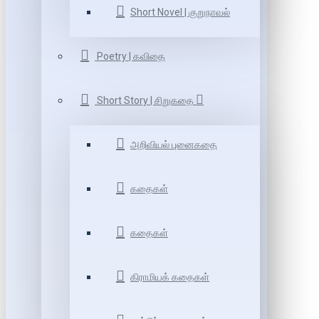
Short Novel | குறுநாவல்
Poetry | கவிதை
Short Story | சிறுகதை
அறிவியல் புனைகதை
கதைகள்
கதைகள்
கிராமியக் கதைகள்