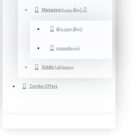
Magazine |பருவ இதழ்
இரு மாத இதழ்
காலாண்டிதழ்
Riddle | விடுகதை
Combo Offers