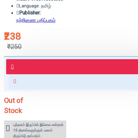
Language: தமிழ்
Publisher:
நற்றிணை பதிப்பகம்
₹238
₹250
புத்தகம் 3 - 7 நாட்களில் அனுப்பி
வைக்கப்படும்.
+ ₹60 shipping fee* (Free shipping
for orders above ₹1000 within
India)
Out of
Stock
புத்தகம் இருப்பில் இல்லை என்றால்
10 தினங்களுக்குள் பணம்
திருப்பித் தரப்படும்.