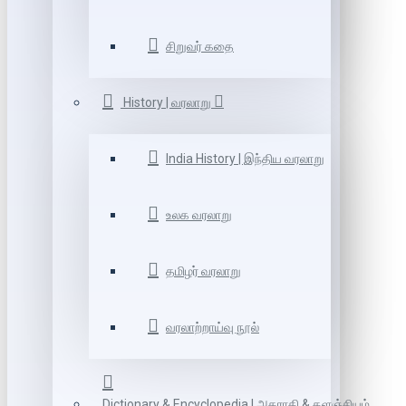
சிறுவர் கதை
History | வரலாறு
India History | இந்திய வரலாறு
உலக வரலாறு
தமிழர் வரலாறு
வரலாற்றாய்வு நூல்
Dictionary & Encyclopedia | அகராதி & களஞ்சியம்