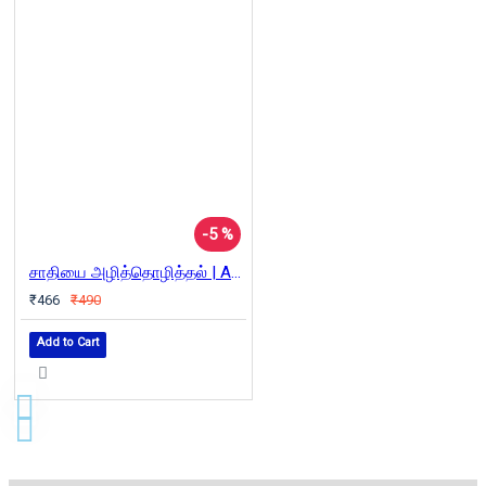
-5 %
சாதியை அழித்தொழித்தல் | Annihilation of Caste
₹466
₹490
Add to Cart