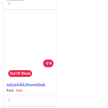
-5 %
Out Of Stock
தமிழகத்தில் தேவதாசிகள்
₹428
₹450