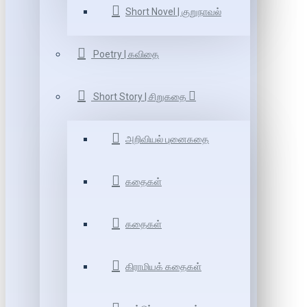
Short Novel | குறுநாவல்
Poetry | கவிதை
Short Story | சிறுகதை
அறிவியல் புனைகதை
கதைகள்
கதைகள்
கிராமியக் கதைகள்