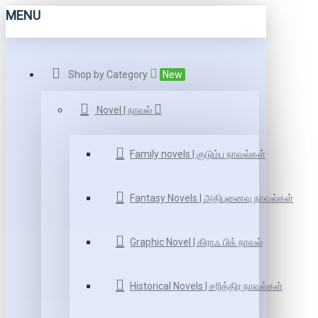
MENU
Shop by Category
New
Novel | நாவல்
Family novels | குடும்ப நாவல்கள்
Fantasy Novels | அதிபுனைவு நாவல்கள்
Graphic Novel | கிராஃ பிக் நாவல்
Historical Novels | சரித்திர நாவல்கள்