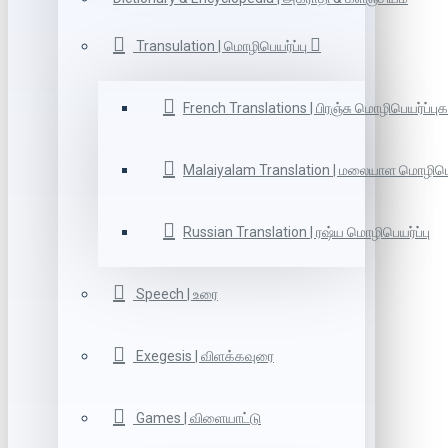
Transulation | மொழிபெயர்ப்பு
French Translations | பிரஞ்சு மொழிபெயர்ப்புக
Malaiyalam Translation | மலையாள மொழிபெய
Russian Translation | ரஷ்ய மொழிபெயர்ப்பு
Speech | உரை
Exegesis | விளக்கவுரை
Games | விளையாட்டு