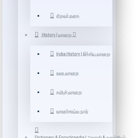
சிறுவர் கதை
History | வரலாறு
India History | இந்திய வரலாறு
உலக வரலாறு
தமிழர் வரலாறு
வரலாற்றாய்வு நூல்
Dictionary & Encyclopedia | அகராதி & களஞ்சியம்