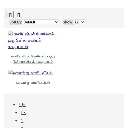
Sort By:
Show:
மானிடவியல் பேசுவோம் - ஒரு
பின்காலனியக் கதையாடல்
வரலாற்று மானிடவியல்
|<
<
1