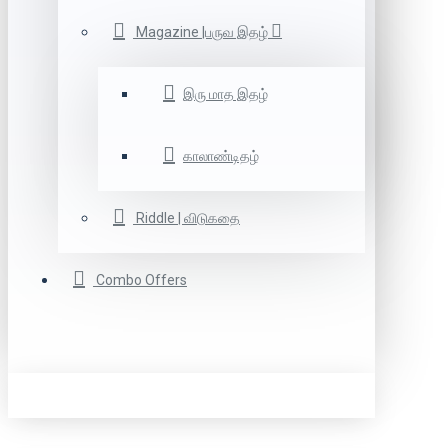
Magazine |பருவ இதழ்
இரு மாத இதழ்
காலாண்டிதழ்
Riddle | விடுகதை
Combo Offers