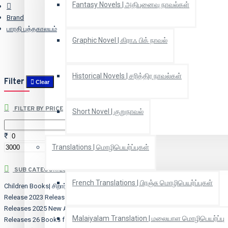
Fantasy Novels | அதிபுனைவு நாவல்கள்
Brand
பாரதி புத்தகாலயம்
Graphic Novel | கிராஃ பிக் நாவல்
Historical Novels | சரித்திர நாவல்கள்
Filter
Clear
FILTER BY PRICE
Short Novel | குறுநாவல்
₹
₹
Translations | மொழிபெயர்ப்புகள்
SUB CATEGORIES
French Translations | பிரஞ்சு மொழிபெயர்ப்புகள்
Children Books| சிறார் நூல்கள்
2022
Release
2023 Releases
2024 New
Releases
2025 New Arrivals
2026 New
Malaiyalam Translation | மலையாள மொழிபெயர்ப்பு
Releases
26 Books for 2026 (Stories