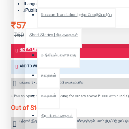
Language: Tamil
Publisher:
அங்குசம் பதிப்பகம்
Russian Translation | ரஷ்ய மொழிபெயர்ப்பு
₹57
₹60
Short Stories | சிறுகதைகள்
NOTIFY ME WHEN BOOK IS AVAILABLE
அறிவியல் புனைகதை
ADD TO WISH LIST
கதைகள்
புத்தகம் 3 - 7 நாட்களில் அனுப்பி வைக்கப்படும்.
கதைகள்
+ ₹60 shipping fee* (Free shipping for orders above ₹1000 within India)
Out of Stock
கிராமியக் கதைகள்
புத்தகம் இருப்பில் இல்லை என்றால் 10 தினங்களுக்குள் பணம் திருப்பித் தரப்படும