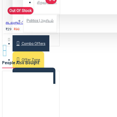
சிறுவர் கதை
Out Of Stock
Politics | அரசியல்
கடவுளும் பிரபஞ்சமும்
₹29
₹30
Combo Offers
Offer Zone
People Also Bought
2025 New Arrivals
Login
Register