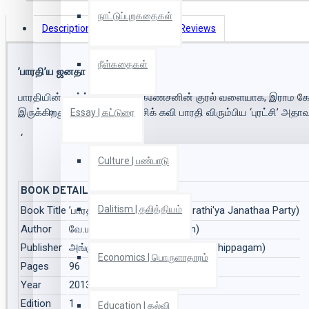
நாட்டுப்புறகதைகள்
Description
Book Details
Reviews
நீள்கதைகள்
’பாரதி’ய ஜனதா பார்ட்டி
பாரதியின் வார்த்தைகள் இல.கணேசனின் குரல் வளையாக, இராம கோப
இருக்கிறது. ஆம், அந்தப் புரட்சிக் கவி பாரதி விரும்பிய ‘புரட்சி’ 
Essay | கட்டுரை
‘
Culture | பண்பாடு
BOOK DETAILS
Dalitism | தலித்தியம்
Book Title
’பாரதி’ய ஜனதா பார்ட்டி (’Bharathi'ya Janathaa Party)
Author
வே.மதிமாறன் (V.Mathimaran)
Publisher
அங்குசம் பதிப்பகம் (Angusam Pathippagam)
Economics | பொருளாதாரம்
Pages
96
Year
2013
Edition
1
Education | கல்வி