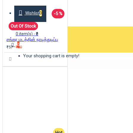
Wishlist
0
-5 %
Out Of Stock
0 item(s) - ₹0
சங்கர மடத்தின் நாடித்துடிப்பு
0
₹57
₹60
Your shopping cart is empty!
Hot