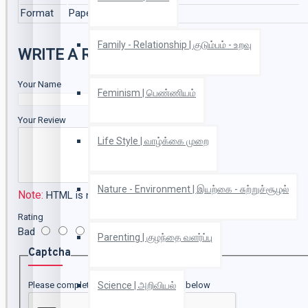
Format
Paper Back
Family - Relationship | குடும்பம் - உறவு
WRITE A REVIEW
Your Name
Feminism | பெண்ணியம்
Your Review
Life Style | வாழ்க்கை முறை
Nature - Environment | இயற்கை - சுற்றுச்சூழல்
Note:
HTML is not translated!
Rating
Bad
Good
Parenting | குழந்தை வளர்ப்பு
Captcha
Please complete the captcha validation below
Science | அறிவியல்