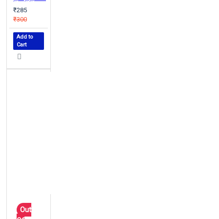
₹285
₹300
Add to
Cart
Out