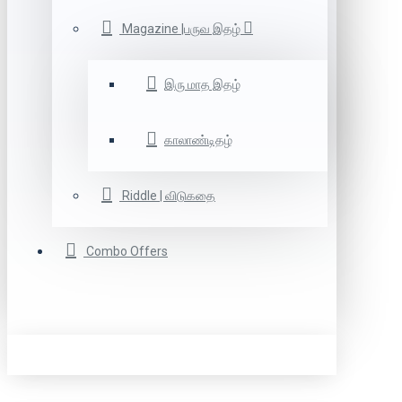
Magazine |பருவ இதழ்
இரு மாத இதழ்
காலாண்டிதழ்
Riddle | விடுகதை
Combo Offers