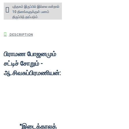
புத்தகம் இருப்பில் இல்லை என்றால்
10 தினங்களுக்குள் பணம்
திருப்பித் தரப்படும்.
DESCRIPTION
பிராமண போஜனமும்
சட்டிச் சோறும் -
ஆ.சிவசுப்பிரமணியன்:
''இடைக்காலத்