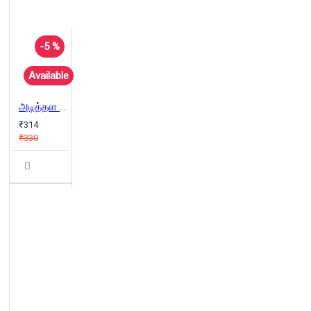
-5 %
Available
அடித்தள மக்கள் வரலாறு
₹314
₹330