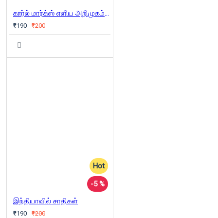
கார்ல் மார்க்ஸ் எளிய அறிமுகம்( COMIC BOOK)
₹190
₹200
Hot
-5 %
இந்தியாவில் சாதிகள்
₹190
₹200