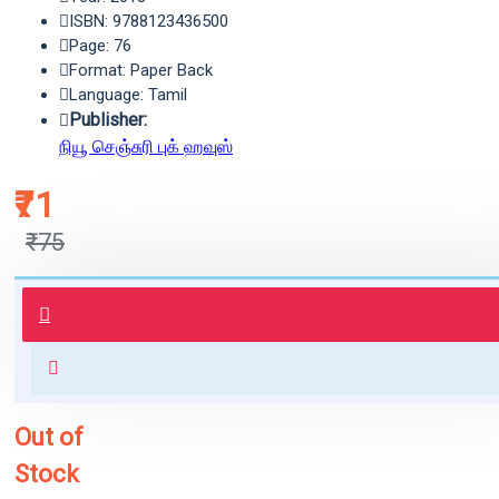
ISBN: 9788123436500
Page: 76
Format: Paper Back
Language: Tamil
Publisher:
நியூ செஞ்சுரி புக் ஹவுஸ்
₹71
₹75
புத்தகம் 3 - 7 நாட்களில் அனுப்பி
வைக்கப்படும்.
+ ₹60 shipping fee* (Free shipping
for orders above ₹1000 within
India)
Out of
Stock