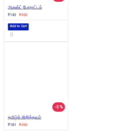
ஆகஸ்ட் போராட்டம்
₹143
₹150
Add to Cart
-5 %
தமிழ்க் கிறித்தவம்
₹181
₹190