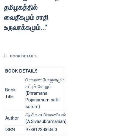
தமிழகத்தில்
வைதீகமும் சாதி
உருவாக்கமும்...''
BOOK DETAILS
BOOK DETAILS
பிராமண போஜனமும்
சட்டிச் சோறும்
Book
(Bhramana
Title
Pojanamum satti
sorum)
ஆ.சிவசுப்பிரமணியன்
Author
(A.Sivasubramanian)
ISBN
9788123436500