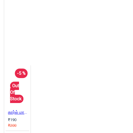
-5 %
Out
Of
Stock
கார்ல் மார்க்ஸ் எளிய அறிமுகம்( COMIC BOOK)
₹190
₹200