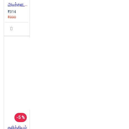
அடித்தள மக்கள் வரலாறு
₹314
₹330
-5 %
தலித்தியம்