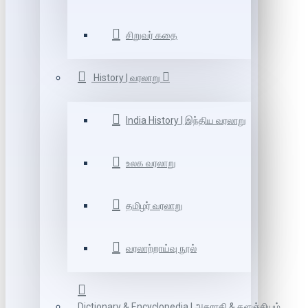
சிறுவர் கதை
History | வரலாறு
India History | இந்திய வரலாறு
உலக வரலாறு
தமிழர் வரலாறு
வரலாற்றாய்வு நூல்
Dictionary & Encyclopedia | அகராதி & களஞ்சியம்