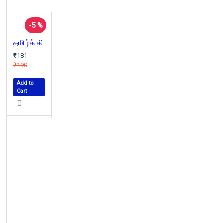
-5 %
தமிழ்க் கிறித்தவம்
₹181
₹190
Add to
Cart