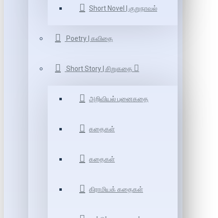
Short Novel | குறுநாவல்
Poetry | கவிதை
Short Story | சிறுகதை
அறிவியல் புனைகதை
கதைகள்
கதைகள்
கிராமியக் கதைகள்