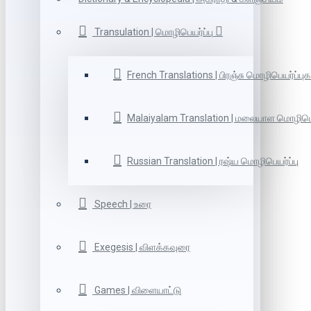
Transulation | மொழிபெயர்ப்பு
French Translations | பிரஞ்சு மொழிபெயர்ப்புக
Malaiyalam Translation | மலையாள மொழிபெய
Russian Translation | ரஷ்ய மொழிபெயர்ப்பு
Speech | உரை
Exegesis | விளக்கவுரை
Games | விளையாட்டு