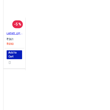
-5 %
பனை மரமே! பனை மரமே!
₹561
₹590
Add to
Cart