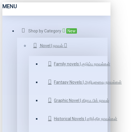
MENU
Shop by Category
New
Novel | நாவல்
Family novels | குடும்ப நாவல்கள்
Fantasy Novels | அதிபுனைவு நாவல்கள்
Graphic Novel | கிராஃ பிக் நாவல்
Historical Novels | சரித்திர நாவல்கள்