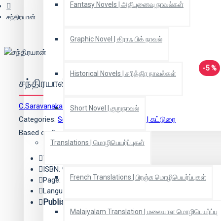
Fantasy Novels | அதிபுனைவு நாவல்கள்
சந்திரயான்
Graphic Novel | கிராஃ பிக் நாவல்
-5 %
Historical Novels | சரித்திர நாவல்கள்
சந்திரயான்
C.Saravanakarthikeyan
(ஆசிரியர்)
Short Novel | குறுநாவல்
Categories:
Science | அறிவியல்
,
Essay | கட்டுரை
Based on 0 reviews.
-
Write a review
Translations | மொழிபெயர்ப்புகள்
Year: 2009
ISBN: 9788184933826
French Translations | பிரஞ்சு மொழிபெயர்ப்புகள்
Page: 152
Language: Tamil
Publisher:
கிழக்கு பதிப்பகம்
Malaiyalam Translation | மலையாள மொழிபெயர்ப்பு