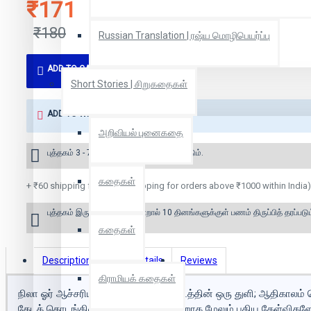
₹171
₹180
Russian Translation | ரஷ்ய மொழிபெயர்ப்பு
ADD TO CART
Short Stories | சிறுகதைகள்
ADD TO WISH LIST
அறிவியல் புனைகதை
புத்தகம் 3 - 7 நாட்களில் அனுப்பி வைக்கப்படும்.
கதைகள்
+ ₹60 shipping fee* (Free shipping for orders above ₹1000 within India)
புத்தகம் இருப்பில் இல்லை என்றால் 10 தினங்களுக்குள் பணம் திருப்பித் தரப்படும
கதைகள்
Description
Book Details
Reviews
கிராமியக் கதைகள்
நிலா ஓர் ஆச்சரியம்; அண்ட பிரம்மாண்டத்தின் ஒரு துளி; ஆதிகாலம
தேடத் தொடங்கினால், பதில்களுக்கு மாறாக மேலும் புதிய கேள்விகள