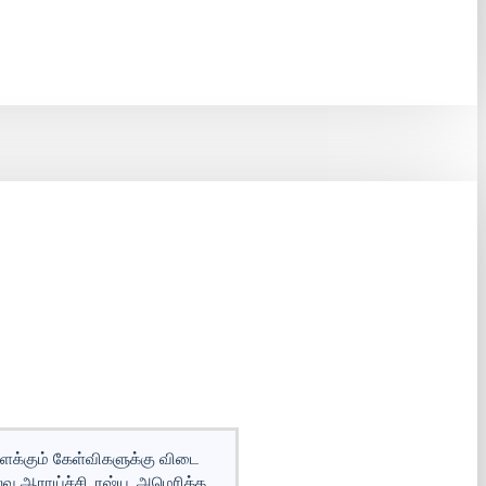
ளைக்கும் கேள்விகளுக்கு விடை
ு ஆராய்ச்சி, ரஷ்ய, அமெரிக்க,