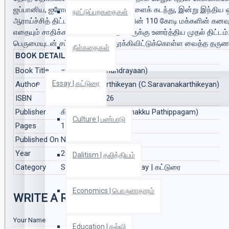
ஜப்பானிய, ஐரோப்பிய, சீன கலாசாரங்களைக் கடந்து, இன்று இந்திய ஒப
நாட்டுப்புறகதைகள்
ஆராய்ச்சித் திட்டம். சுதந்தர இந்தியாவின் 110 கோடி மக்களின் கன
எதையும் சாதிக்க முடியும் என்பதை உலகுக்கு உணர்த்திய முதல் திட்
பெருமையுடன் சட்டை காலரைத் தூக்கிவிட்டுக்கொள்ள வைத்த தருணம்.
நீள்கதைகள்
BOOK DETAILS
Book Title
சந்திரயான் (Chandrayaan)
Essay | கட்டுரை
Author
C.Saravanakarthikeyan (C.Saravanakarthikeyan)
ISBN
9788184933826
Publisher
கிழக்கு பதிப்பகம் (Kizhakku Pathippagam)
Culture | பண்பாடு
Pages
152
Published On
Nov 2008
Year
2009
Dalitism | தலித்தியம்
Category
Science | அறிவியல், Essay | கட்டுரை
Economics | பொருளாதாரம்
WRITE A REVIEW
Your Name
Education | கல்வி