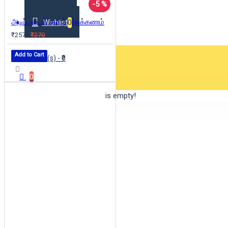
-5 %
அடிப்படைத் தமிழ் இலக்கணம்
Wishlist
0
₹257
₹270
Add to Cart
0 item(s) - ₹0
0
Your shopping cart is empty!