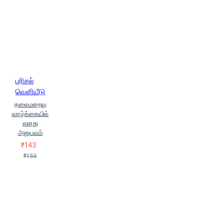
பரிசல்
வெளியீடு
தலைமறைவு
வாழ்க்கையில்
எனது
அனுபவம்
₹143
₹150