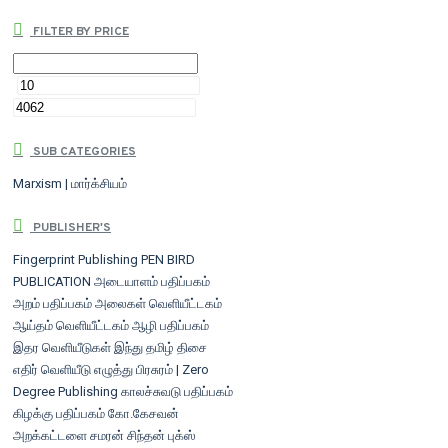
FILTER BY PRICE
SUB CATEGORIES
Marxism | மார்க்சியம்
PUBLISHER'S
Fingerprint Publishing
PEN BIRD
PUBLICATION
அடையாளம் பதிப்பகம்
அறம் பதிப்பகம்
அலைகள் வெளியீட்டகம்
ஆய்தம் வெளியீட்டகம்
ஆழி பதிப்பகம்
இதர வெளியீடுகள்
இந்து தமிழ் திசை
எதிர் வெளியீடு
எழுத்து பிரசுரம் | Zero
Degree Publishing
காலச்சுவடு பதிப்பகம்
கிழக்கு பதிப்பகம்
கோ.கேசவன்
அறக்கட்டளை
சமரன்
சிந்தன் புக்ஸ்