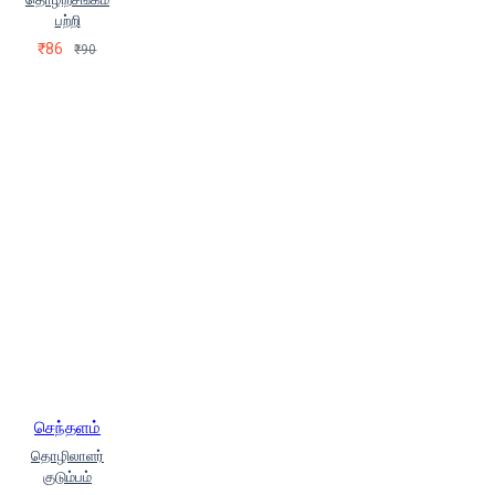
பற்றி
₹86
₹90
செந்தளம்
தொழிலாளர்
குடும்பம்