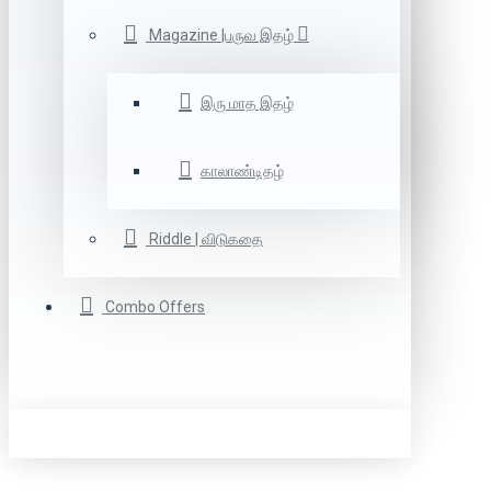
Magazine |பருவ இதழ்
இரு மாத இதழ்
காலாண்டிதழ்
Riddle | விடுகதை
Combo Offers