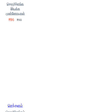
தொழிற்சங்க
இயக்க
முன்னோடிகள்
₹86
₹90
செந்தளம்
தொழிற்சங்கம்