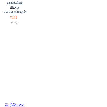
டிராட்ஸ்கியும்
அவரது
ஆதரவாளர்களும்
₹209
₹220
செஞ்சோலை