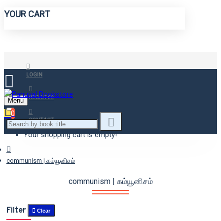
YOUR CART
LOGIN
REGISTER
Menu
0
CONTACT
Your shopping cart is empty!
communism | கம்யூனிசம்
communism | கம்யூனிசம்
Filter
Clear