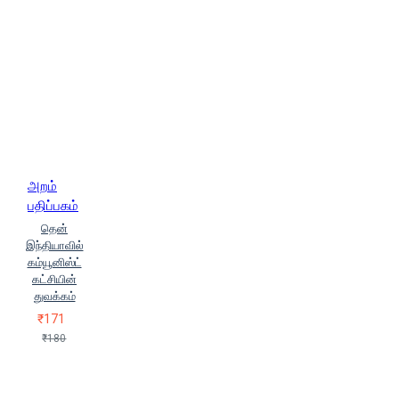
அறம்
பதிப்பகம்
தென்
இந்தியாவில்
கம்யூனிஸ்ட்
கட்சியின்
துவக்கம்
₹171
₹180