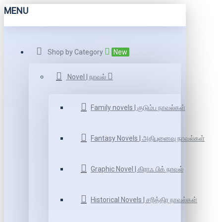
MENU
Shop by Category
New
Novel | நாவல்
Family novels | குடும்ப நாவல்கள்
Fantasy Novels | அதிபுனைவு நாவல்கள்
Graphic Novel | கிராஃ பிக் நாவல்
Historical Novels | சரித்திர நாவல்கள்