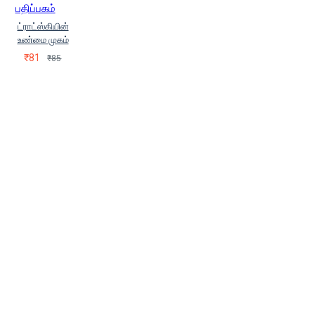
பதிப்பகம்
ட்ராட்ஸ்கியின்
உண்மை முகம்
₹81
₹85