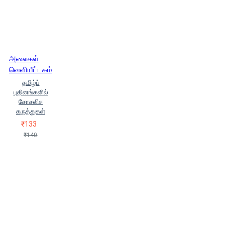
அலைகள்
வெளியீட்டகம்
தமிழ்ப்
புதினங்களில்
சோசலிச
கருத்துகள்
₹133
₹140