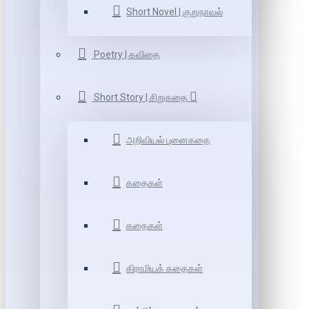
Short Novel | குறுநாவல்
Poetry | கவிதை
Short Story | சிறுகதை
அறிவியல் புனைகதை
கதைகள்
கதைகள்
கிராமியக் கதைகள்