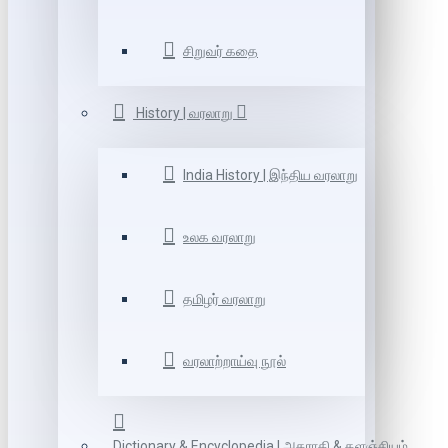
சிறுவர் கதை
History | வரலாறு
India History | இந்திய வரலாறு
உலக வரலாறு
தமிழர் வரலாறு
வரலாற்றாய்வு நூல்
Dictionary & Encyclopedia | அகராதி & களஞ்சியம்