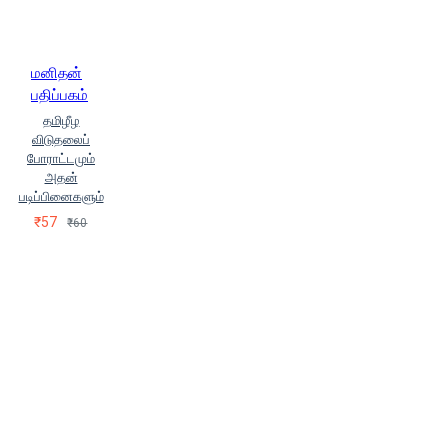
மனிதன்
பதிப்பகம்
தமிழீழ
விடுதலைப்
போராட்டமும்
அதன்
படிப்பினைகளும்
₹57
₹60