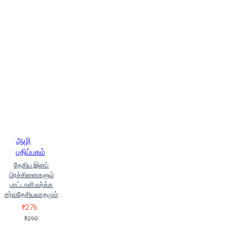
ஆழி
பதிப்பகம்
தேசிய இனப்
பிரச்சினைகளும்
பாட்டாளி வர்க்க
சர்வதேசியவாதமும்
₹276
₹290