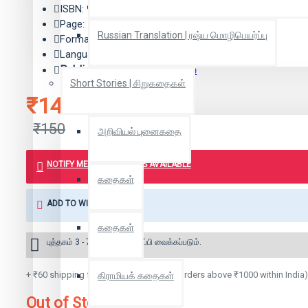
ISBN: 9788194242086
Page: 168
Russian Translation | ரஷ்ய மொழிபெயர்ப்பு
Format: Paper Back
Language: Tamil
Publisher:
டிஸ்கவரி புக் பேலஸ்
Short Stories | சிறுகதைகள்
₹143
₹150
அறிவியல் புனைகதை
NOTIFY ME WHEN BOOK IS AVAILABLE
கதைகள்
ADD TO WISH LIST
கதைகள்
புத்தகம் 3 - 7 நாட்களில் அனுப்பி வைக்கப்படும்.
+ ₹60 shipping fee* (Free shipping for orders above ₹1000 within India)
கிராமியக் கதைகள்
Out of Stock