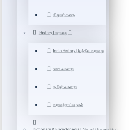
சிறுவர் கதை
History | வரலாறு
India History | இந்திய வரலாறு
உலக வரலாறு
தமிழர் வரலாறு
வரலாற்றாய்வு நூல்
Dictionary & Encyclopedia | அகராதி & களஞ்சியம்