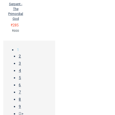
Serpent -
The
Primordial
God
₹285
₹300
1
2
3
4
5
6
7
8
9
>