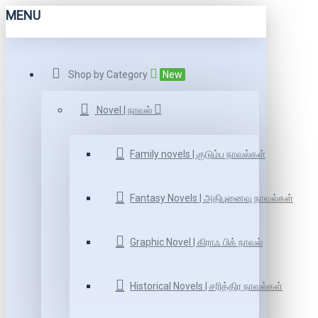
MENU
Shop by Category
New
Novel | நாவல்
Family novels | குடும்ப நாவல்கள்
Fantasy Novels | அதிபுனைவு நாவல்கள்
Graphic Novel | கிராஃ பிக் நாவல்
Historical Novels | சரித்திர நாவல்கள்