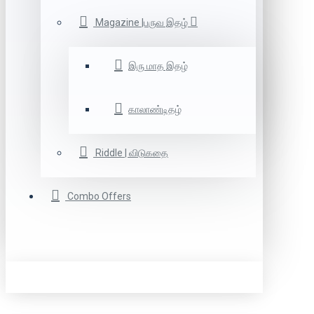
Magazine |பருவ இதழ்
இரு மாத இதழ்
காலாண்டிதழ்
Riddle | விடுகதை
Combo Offers