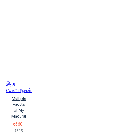
இதர
வெளியீடுகள்
Multiple
Facets
of My
Madurai
₹660
₹695