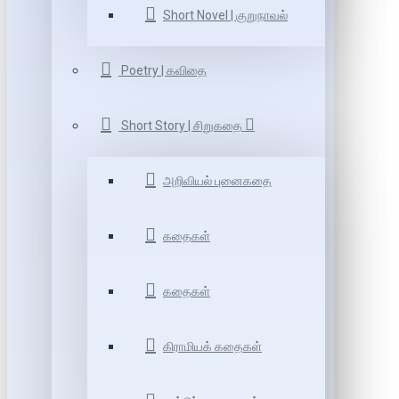
Short Novel | குறுநாவல்
Poetry | கவிதை
Short Story | சிறுகதை
அறிவியல் புனைகதை
கதைகள்
கதைகள்
கிராமியக் கதைகள்