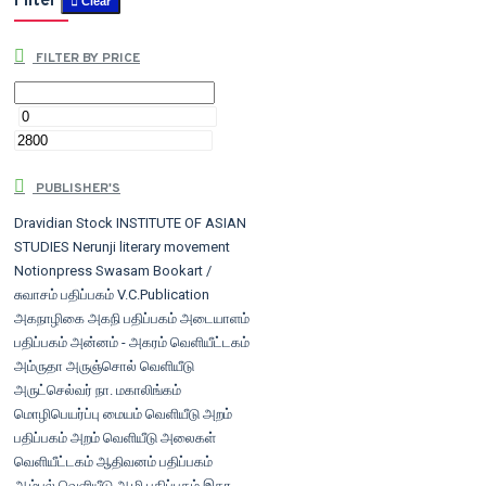
Filter
Clear
FILTER BY PRICE
PUBLISHER'S
Dravidian Stock
INSTITUTE OF ASIAN
STUDIES
Nerunji literary movement
Notionpress
Swasam Bookart /
சுவாசம் பதிப்பகம்
V.C.Publication
அகநாழிகை
அகநி பதிப்பகம்
அடையாளம்
பதிப்பகம்
அன்னம் - அகரம் வெளியீட்டகம்
அம்ருதா
அருஞ்சொல் வெளியீடு
அருட்செல்வர் நா. மகாலிங்கம்
மொழிபெயர்ப்பு மையம் வெளியீடு
அறம்
பதிப்பகம்
அறம் வெளியீடு
அலைகள்
வெளியீட்டகம்
ஆதிவனம் பதிப்பகம்
ஆம்பல் வெளியீடு
ஆழி பதிப்பகம்
இதர