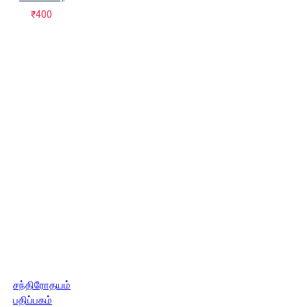
₹400
சந்திரோதயம்
பதிப்பகம்