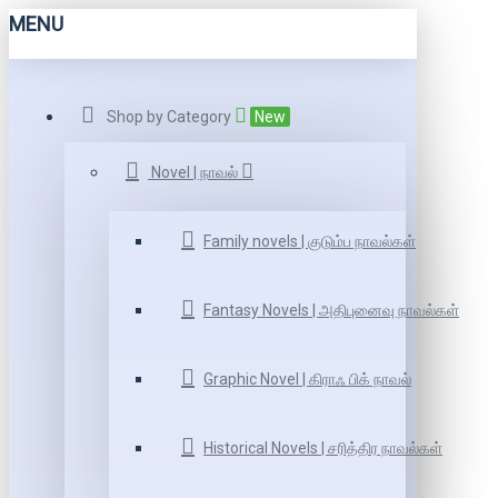
MENU
Shop by Category
New
Novel | நாவல்
Family novels | குடும்ப நாவல்கள்
Fantasy Novels | அதிபுனைவு நாவல்கள்
Graphic Novel | கிராஃ பிக் நாவல்
Historical Novels | சரித்திர நாவல்கள்