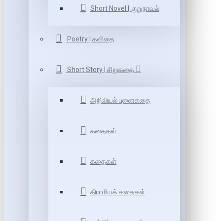
Short Novel | குறுநாவல்
Poetry | கவிதை
Short Story | சிறுகதை
அறிவியல் புனைகதை
கதைகள்
கதைகள்
கிராமியக் கதைகள்