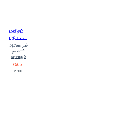
திரு.வி.கலியாணசுந்தரனார்
(Thiru.Vi.Kaliyaanasundharanaar)
திருமங்கலம் எஸ்.கிருஷ்ணகுமார்
துரை இளமுருகு (Thurai Ilamuruku)
தேமொழி
தொ.பரமசிவன்
மனிதம்
(Tho.Paramasivan)
ந.இராஜாராம்
பதிப்பகம்
(Na.Iraajaaraam)
ஆசீவகமும்
ந.சி.கந்தையாபிள்ளை
ஐயனார்
ந.சி.கந்தையா பிள்ளை
வரலாறும்
(Na.Si.Kandhaiyaa Pillai)
₹665
ந.சுப்புரெட்டியார்
நவீனா
₹700
அலெக்சாண்டர்
நா.வானமாமலை
நா.வானமாமலை
(N.Vaanamaamalai)
நிவேதிதா
லூயிஸ்
நொபொரு கராஷிமா
(Noporu Karaashimaa)
ப.சரவணன் (Pa.Saravanan)
ப.பரமேஸ்வரி
பக்தவத்சல பாரதி
(Bhakthavachala Bharathi)
பாலபாரதி (Balabharathi)
பி.இராமநாதன்
பி.எச்.டேனியல்