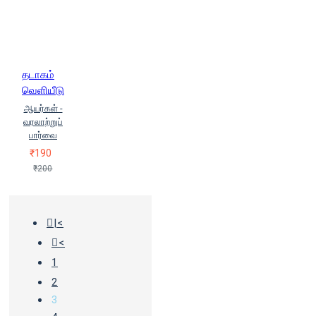
தடாகம்
வெளியீடு
ஆயர்கள் -
வரலாற்றுப்
பார்வை
₹190
₹200
|<
<
1
2
3