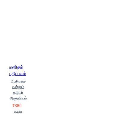
(p.h.deniel)
பீட்டர் வோர்ஸ்லி (Peter
Worsley)
புதுகை கு.வெற்றிச்சீலன்
புலவர் கா.கோவிந்தன் (Pulavar
Kaa.Kovindhan)
புலவர் குழந்தை
(Pulavar Kuzhandhai)
புலவர்
செ.இராசு
புலவர் நாஞ்சில்
நாரண.தொல்காப்பியன்
பெ.மணியரசன் (Pe.Maniyarasan)
பெஞ்சமின் சூல்ட்சே
பேரா.கா.அ.
மணிக்குமார் (Prof.K.A.Manikumar)
மனிதம்
பேரா.சு.சண்முகசுந்தரம்
பதிப்பகம்
பேராசிரியர் கே.ராஜய்யன் (Peraasiriyar
ஆசீவகம்
Ke.Raajaiyan)
பேராசிரியர் துரை
என்னும்
ரவிக்குமார்
பொன்.வாசுதேவன்
தமிழர்
(Pon Vasudevan)
ம.கிருஷ்ணன்
அணுவியம்
(M.Krishanan)
ம.சுரேந்திரன்
₹380
ம.செந்தமிழன் (Ma.Sendhamizhan)
₹400
ம.மதிவண்ணன்
(Ma.Madhivannan)
மகாராசன்
(Magarasan)
மகுடேசுவரன்