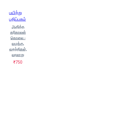
பயிற்று
பதிப்பகம்
ஆதித்த
கரிகாலன்
கொலை -
வழக்கு,
வதந்திகள்,
வரலாறு
₹750