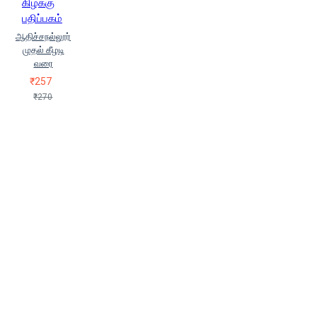
கிழக்கு
பூங்குன்றன்
ர பூங்குன்றன்,
பதிப்பகம்
கோ.சசிகலா
ரா.பி.சேதுப்பிள்ளை
ஆதிச்சநல்லூர்
(Raa.Pi.Sedhuppillai)
ராகவன்
முதல் கீழடி
சீனிவாசன்
வறீதையா
வரை
கான்ஸ்தந்தின் (Vareethiah
₹257
Konstantine)
வி.கந்தசாமி
₹270
விட்டல் ராவ் (Vittal Raav)
வெ.நீலகண்டன் (Ve.Neelakantan)
வெள் உவன் (Vel Uvan)