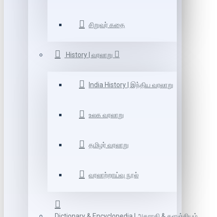
சிறுவர் கதை
History | வரலாறு
India History | இந்திய வரலாறு
உலக வரலாறு
தமிழர் வரலாறு
வரலாற்றாய்வு நூல்
Dictionary & Encyclopedia | அகராதி & களஞ்சியம்