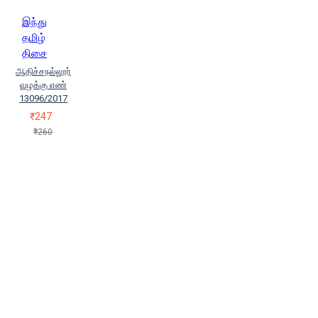
இந்து
தமிழ்
திசை
ஆதிச்சநல்லூர்
வழக்கு எண்
13096/2017
₹247
₹260