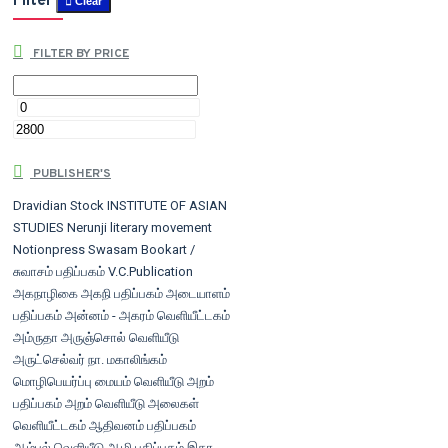
Filter
Clear
FILTER BY PRICE
PUBLISHER'S
Dravidian Stock
INSTITUTE OF ASIAN
STUDIES
Nerunji literary movement
Notionpress
Swasam Bookart /
சுவாசம் பதிப்பகம்
V.C.Publication
அகநாழிகை
அகநி பதிப்பகம்
அடையாளம்
பதிப்பகம்
அன்னம் - அகரம் வெளியீட்டகம்
அம்ருதா
அருஞ்சொல் வெளியீடு
அருட்செல்வர் நா. மகாலிங்கம்
மொழிபெயர்ப்பு மையம் வெளியீடு
அறம்
பதிப்பகம்
அறம் வெளியீடு
அலைகள்
வெளியீட்டகம்
ஆதிவனம் பதிப்பகம்
ஆம்பல் வெளியீடு
ஆழி பதிப்பகம்
இதர