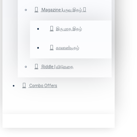
Magazine |பருவ இதழ்
இரு மாத இதழ்
காலாண்டிதழ்
Riddle | விடுகதை
Combo Offers