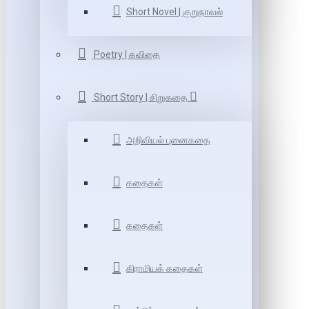
Short Novel | குறுநாவல்
Poetry | கவிதை
Short Story | சிறுகதை
அறிவியல் புனைகதை
கதைகள்
கதைகள்
கிராமியக் கதைகள்