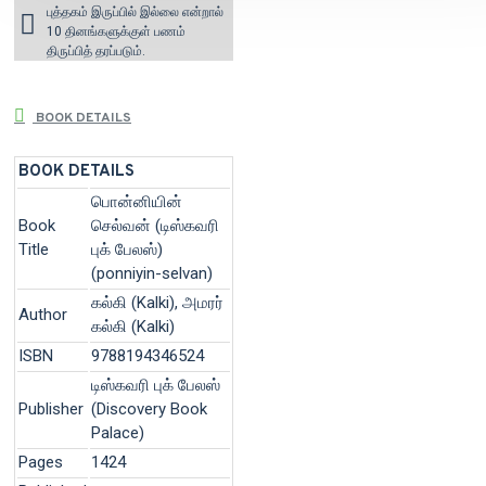
புத்தகம் இருப்பில் இல்லை என்றால்
10 தினங்களுக்குள் பணம்
திருப்பித் தரப்படும்.
BOOK DETAILS
BOOK DETAILS
பொன்னியின்
Book
செல்வன் (டிஸ்கவரி
Title
புக் பேலஸ்)
(ponniyin-selvan)
கல்கி (Kalki), அமரர்
Author
கல்கி (Kalki)
ISBN
9788194346524
டிஸ்கவரி புக் பேலஸ்
Publisher
(Discovery Book
Palace)
Pages
1424