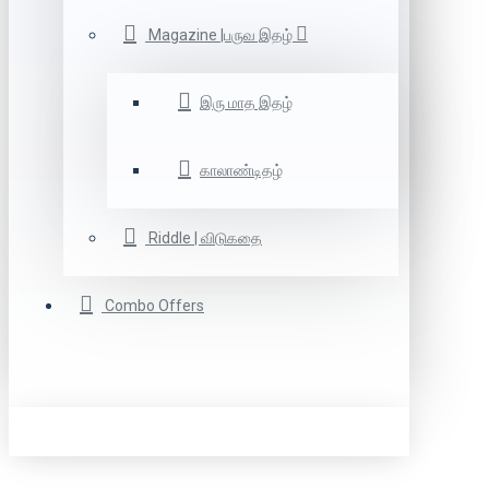
Magazine |பருவ இதழ்
இரு மாத இதழ்
காலாண்டிதழ்
Riddle | விடுகதை
Combo Offers