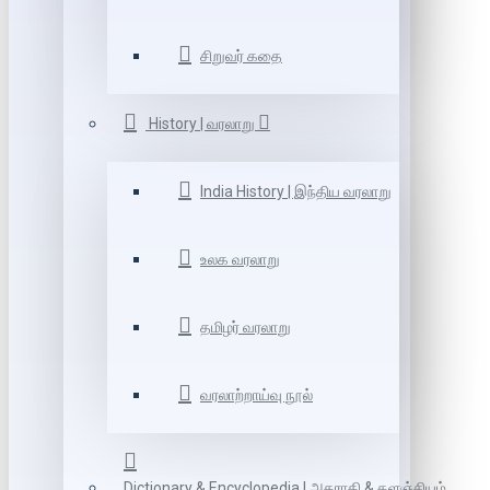
சிறுவர் கதை
History | வரலாறு
India History | இந்திய வரலாறு
உலக வரலாறு
தமிழர் வரலாறு
வரலாற்றாய்வு நூல்
Dictionary & Encyclopedia | அகராதி & களஞ்சியம்