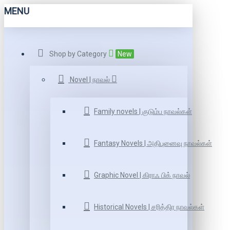
MENU
Shop by Category
New
Novel | நாவல்
Family novels | குடும்ப நாவல்கள்
Fantasy Novels | அதிபுனைவு நாவல்கள்
Graphic Novel | கிராஃ பிக் நாவல்
Historical Novels | சரித்திர நாவல்கள்