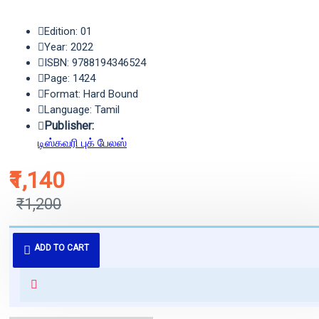
Edition: 01
Year: 2022
ISBN: 9788194346524
Page: 1424
Format: Hard Bound
Language: Tamil
Publisher:
டிஸ்கவரி புக் பேலஸ்
₹1,140
₹1,200
புத்தகம் 3 - 7 நாட்களில் அனுப்பி
ADD TO CART
வைக்கப்படும்.
+ ₹60 shipping fee* (Free shipping
for orders above ₹1000 within
India)