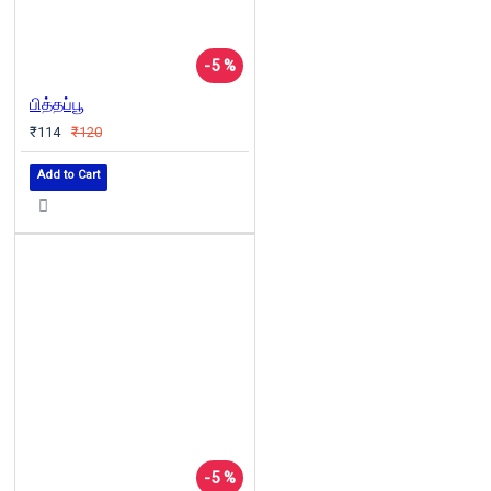
-5 %
பித்தப்பூ
₹114
₹120
Add to Cart
-5 %