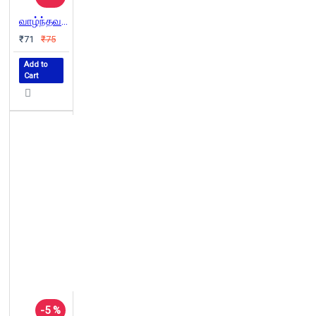
வாழ்ந்தவர் கெட்டால் (சந்தியா பதிப்பகம்)
₹71
₹75
Add to
Cart
-5 %