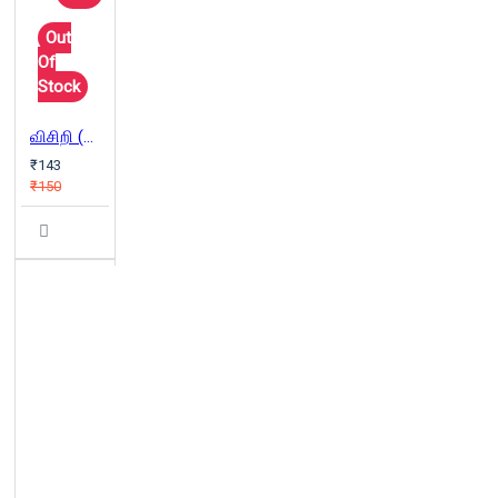
Out
Of
Stock
விசிறி (தொகுக்கப்படாத சிறுகதைகள்)
₹143
₹150