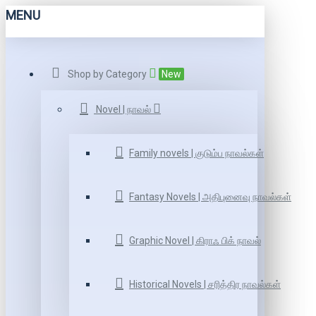
MENU
Shop by Category
New
Novel | நாவல்
Family novels | குடும்ப நாவல்கள்
Fantasy Novels | அதிபுனைவு நாவல்கள்
Graphic Novel | கிராஃ பிக் நாவல்
Historical Novels | சரித்திர நாவல்கள்