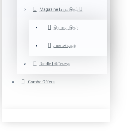
Magazine |பருவ இதழ்
இரு மாத இதழ்
காலாண்டிதழ்
Riddle | விடுகதை
Combo Offers