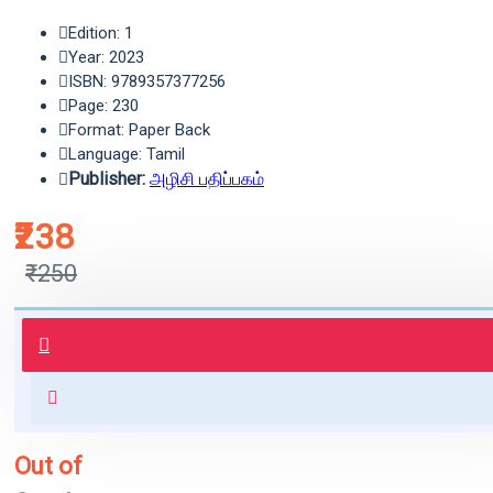
Edition: 1
Year: 2023
ISBN: 9789357377256
Page: 230
Format: Paper Back
Language: Tamil
Publisher:
அழிசி பதிப்பகம்
₹238
₹250
புத்தகம் 3 - 7 நாட்களில் அனுப்பி
வைக்கப்படும்.
+ ₹60 shipping fee* (Free shipping
for orders above ₹1000 within
India)
Out of