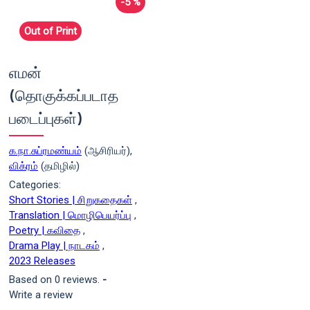
-5 %
Out of Print
எமன்
(தொகுக்கப்படாத
படைப்புகள்)
க.நா.சுப்ரமண்யம்
(ஆசிரியர்),
விக்ரம்
(தமிழில்)
Categories:
Short Stories | சிறுகதைகள்
,
Translation | மொழிபெயர்ப்பு
,
Poetry | கவிதை
,
Drama Play | நாடகம்
,
2023 Releases
Based on 0 reviews.
-
Write a review