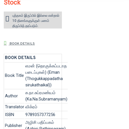
Stock
புத்தகம் இருப்பில் இல்லை என்றால்
10 தினங்களுக்குள் பணம்
திருப்பித் தரப்படும்.
BOOK DETAILS
BOOK DETAILS
எமன் (தொகுக்கப்படாத
படைப்புகள்) (Eman
Book Title
(Thogukkappadatha
sirukathaikal))
க.நா.சுப்ரமண்யம்
Author
(Ka.Na.Subramanyam)
Translator
விக்ரம்
ISBN
9789357377256
அழிசி பதிப்பகம்
Publisher
(Azhisi Pathippagam)