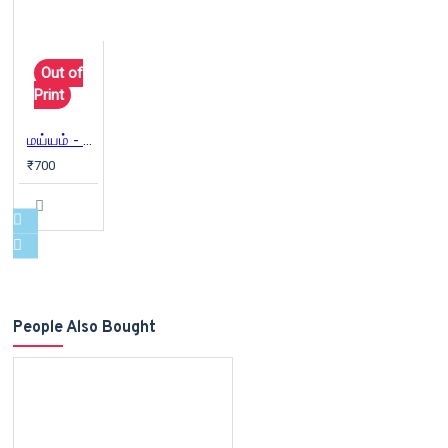
Out of
Print
மய்யம் - தேர்ந்தெடுத்த படைப்புகள்
₹700
People Also Bought