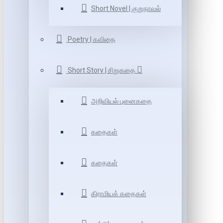
Short Novel | குறுநாவல்
Poetry | கவிதை
Short Story | சிறுகதை
அறிவியல் புனைகதை
கதைகள்
கதைகள்
கிராமியக் கதைகள்