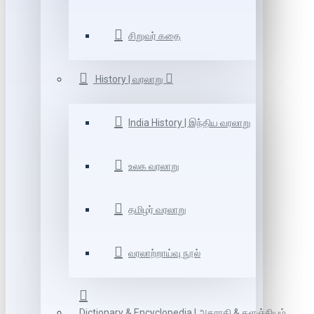
சிறுவர் கதை
History | வரலாறு
India History | இந்திய வரலாறு
உலக வரலாறு
தமிழர் வரலாறு
வரலாற்றாய்வு நூல்
Dictionary & Encyclopedia | அகராதி & களஞ்சியம்