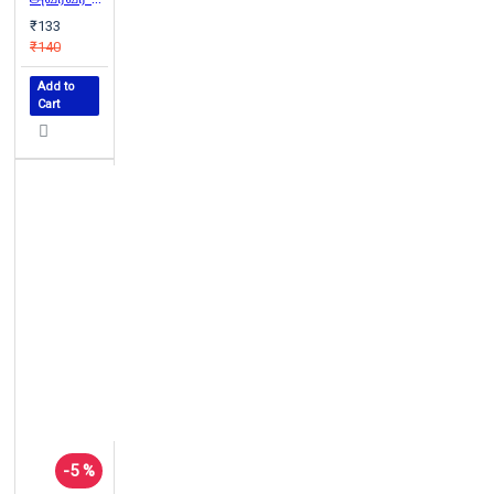
₹133
₹140
Add to
Cart
-5 %