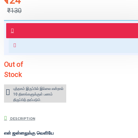
₹124
₹130
புத்தகம் 3 - 7 நாட்களில் அனுப்பி
வைக்கப்படும்.
+ ₹60 shipping fee* (Free shipping
for orders above ₹1000 within
India)
Out of
Stock
புத்தகம் இருப்பில் இல்லை என்றால்
10 தினங்களுக்குள் பணம்
திருப்பித் தரப்படும்.
DESCRIPTION
என் ஜன்னலுக்கு வெளியே