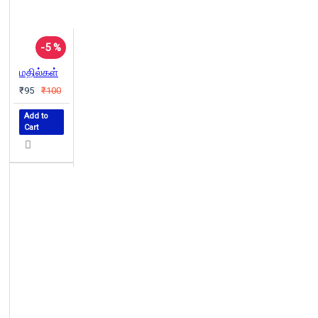
-5 %
மதில்கள்
₹95
₹100
Add to
Cart