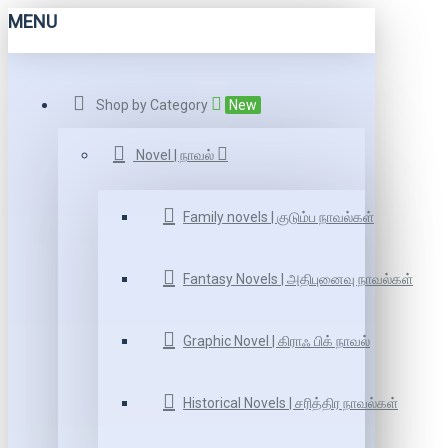
MENU
Shop by Category
New
Novel | நாவல்
Family novels | குடும்ப நாவல்கள்
Fantasy Novels | அதிபுனைவு நாவல்கள்
Graphic Novel | கிராஃ பிக் நாவல்
Historical Novels | சரித்திர நாவல்கள்