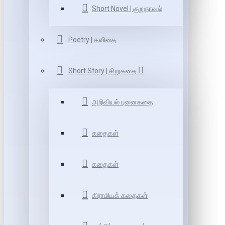
Short Novel | குறுநாவல்
Poetry | கவிதை
Short Story | சிறுகதை
அறிவியல் புனைகதை
கதைகள்
கதைகள்
கிராமியக் கதைகள்