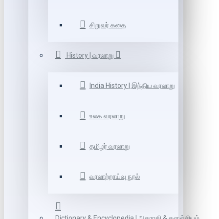
சிறுவர் கதை
History | வரலாறு
India History | இந்திய வரலாறு
உலக வரலாறு
தமிழர் வரலாறு
வரலாற்றாய்வு நூல்
Dictionary & Encyclopedia | அகராதி & களஞ்சியம்