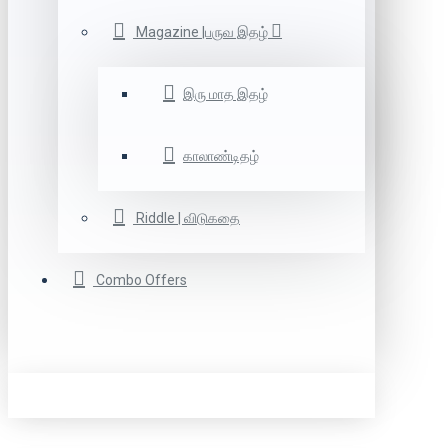
Magazine |பருவ இதழ்
இரு மாத இதழ்
காலாண்டிதழ்
Riddle | விடுகதை
Combo Offers