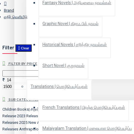
Fantasy Novels | அதிபுனைவு நாவல்கள்
Brand
எதிர் வெளியீடு
Graphic Novel | கிராஃ பிக் நாவல்
Historical Novels | சரித்திர நாவல்கள்
Filter
Clear
FILTER BY PRICE
Short Novel | குறுநாவல்
₹
₹
Translations | மொழிபெயர்ப்புகள்
SUB CATEGORIES
French Translations | பிரஞ்சு மொழிபெயர்ப்புகள்
Children Books| சிறார் நூல்கள்
2022
Release
2023 Releases
2024 New
Releases
2025 New Arrivals
2026 New
Malaiyalam Translation | மலையாள மொழிபெயர்ப்பு
Releases
Anthrapology | மானுடவியல்