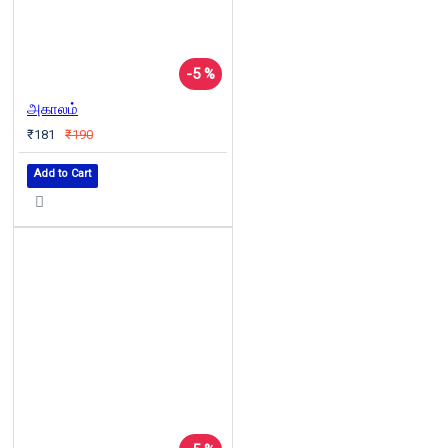
-5 %
அகாலம்
₹181
₹190
Add to Cart