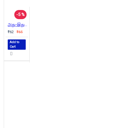
-5 %
அது-இது-எது
₹62
₹65
Add to
Cart