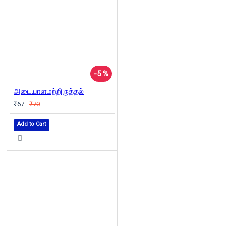
-5 %
அடையாளமற்றிருத்தல்
₹67
₹70
Add to Cart