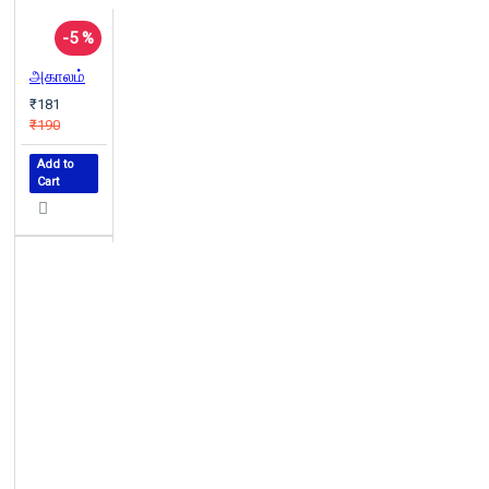
-5 %
அகாலம்
₹181
₹190
Add to
Cart