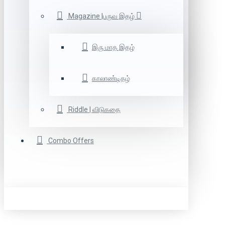
Magazine |பருவ இதழ்
இரு மாத இதழ்
காலாண்டிதழ்
Riddle | விடுகதை
Combo Offers