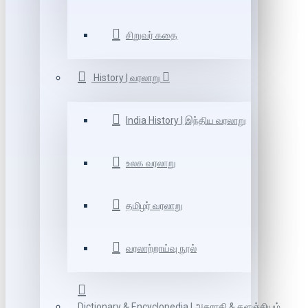
சிறுவர் கதை
History | வரலாறு
India History | இந்திய வரலாறு
உலக வரலாறு
தமிழர் வரலாறு
வரலாற்றாய்வு நூல்
Dictionary & Encyclopedia | அகராதி & களஞ்சியம்