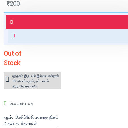
₹200
புத்தகம் 3 - 7 நாட்களில் அனுப்பி
வைக்கப்படும்.
+ ₹60 shipping fee* (Free shipping
for orders above ₹1000 within
India)
Out of
Stock
புத்தகம் இருப்பில் இல்லை என்றால்
10 தினங்களுக்குள் பணம்
திருப்பித் தரப்படும்.
DESCRIPTION
ஈழம்... பேசிப்பேசி மாளாத நிலம்.
அதன் கடந்தகாலச்