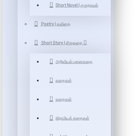
Short Novel | குறுநாவல்
Poetry | கவிதை
Short Story | சிறுகதை
அறிவியல் புனைகதை
கதைகள்
கதைகள்
கிராமியக் கதைகள்