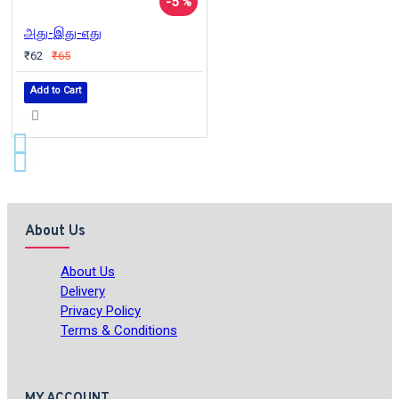
-5 %
அது-இது-எது
₹62
₹65
Add to Cart
About Us
About Us
Delivery
Privacy Policy
Terms & Conditions
MY ACCOUNT