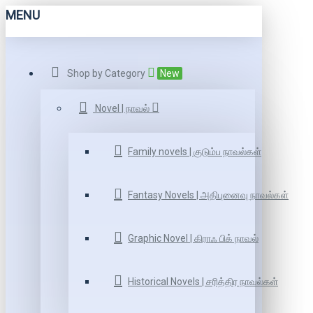
MENU
Shop by Category
New
Novel | நாவல்
Family novels | குடும்ப நாவல்கள்
Fantasy Novels | அதிபுனைவு நாவல்கள்
Graphic Novel | கிராஃ பிக் நாவல்
Historical Novels | சரித்திர நாவல்கள்