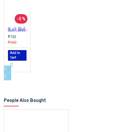
-5 %
போர் இன்னும் ஓயவில்லை
₹152
₹160
Add to
Cart
People Also Bought