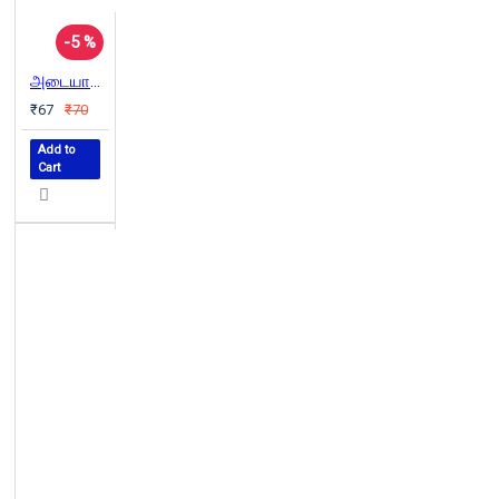
-5 %
அடையாளமற்றிருத்தல்
₹67
₹70
Add to
Cart