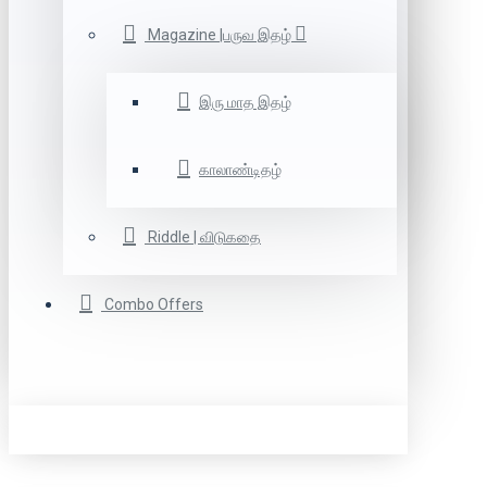
Magazine |பருவ இதழ்
இரு மாத இதழ்
காலாண்டிதழ்
Riddle | விடுகதை
Combo Offers