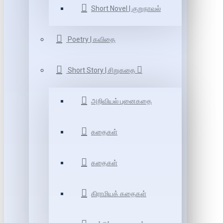
Short Novel | குறுநாவல்
Poetry | கவிதை
Short Story | சிறுகதை
அறிவியல் புனைகதை
கதைகள்
கதைகள்
கிராமியக் கதைகள்