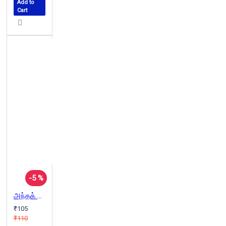
Add to
Cart
-5 %
அந்தக் காலம் மலையேறிப்போனது
₹105
₹110