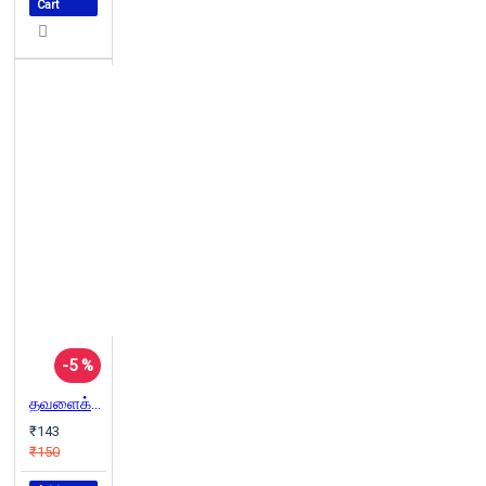
Cart
-5 %
தவளைக்கல் சிறுமி
₹143
₹150