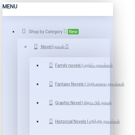
MENU
Shop by Category
New
Novel | நாவல்
Family novels | குடும்ப நாவல்கள்
Fantasy Novels | அதிபுனைவு நாவல்கள்
Graphic Novel | கிராஃ பிக் நாவல்
Historical Novels | சரித்திர நாவல்கள்