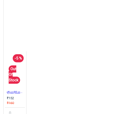
-5 %
Out
Of
Stock
கு.ப.ரா.படைப்புகள்: நாடகங்கள், கவிதைகள்
₹152
₹160