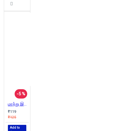
-5 %
மாற்று இதயம்
₹119
₹125
Add to