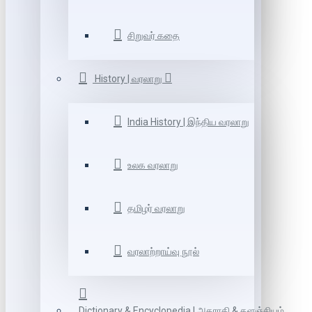
சிறுவர் கதை
History | வரலாறு
India History | இந்திய வரலாறு
உலக வரலாறு
தமிழர் வரலாறு
வரலாற்றாய்வு நூல்
Dictionary & Encyclopedia | அகராதி & களஞ்சியம்