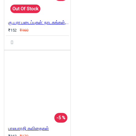
Out Of Stock
கு.ப.ரா.படைப்புகள்: நாடகங்கள், கவிதைகள்
₹152
₹160
-5 %
பாலபாரதி கவிதைகள்