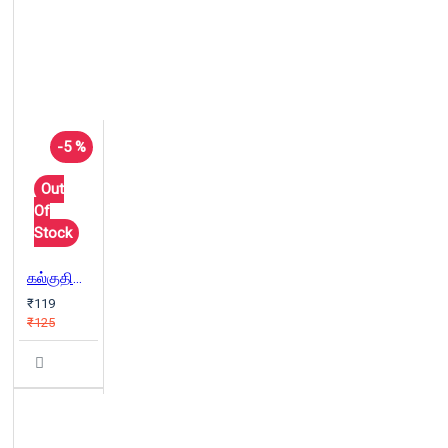
-5 %
Out
Of
Stock
கல்குதிரை முதுவேனிற்கால இதழ் 2015
₹119
₹125