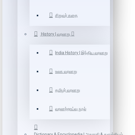
சிறுவர் கதை
History | வரலாறு
India History | இந்திய வரலாறு
உலக வரலாறு
தமிழர் வரலாறு
வரலாற்றாய்வு நூல்
Dictionary & Encyclopedia | அகராதி & களஞ்சியம்