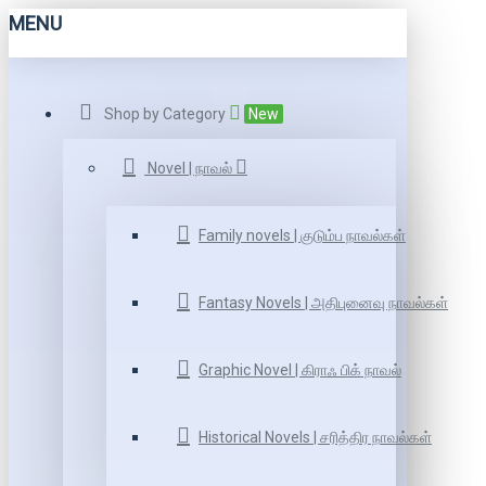
MENU
Shop by Category
New
Novel | நாவல்
Family novels | குடும்ப நாவல்கள்
Fantasy Novels | அதிபுனைவு நாவல்கள்
Graphic Novel | கிராஃ பிக் நாவல்
Historical Novels | சரித்திர நாவல்கள்