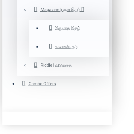
Magazine |பருவ இதழ்
இரு மாத இதழ்
காலாண்டிதழ்
Riddle | விடுகதை
Combo Offers