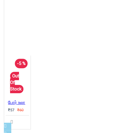
-5 %
Out
Of
Stock
போர் உலா
₹57
₹60