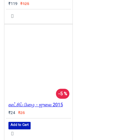
₹119
₹125
-5 %
காட்சிப் பிழை - ஜுலை 2015
₹24
₹25
Add to Cart