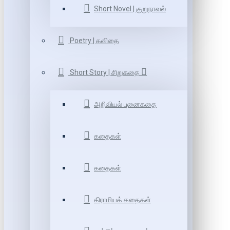
Short Novel | குறுநாவல்
Poetry | கவிதை
Short Story | சிறுகதை
அறிவியல் புனைகதை
கதைகள்
கதைகள்
கிராமியக் கதைகள்