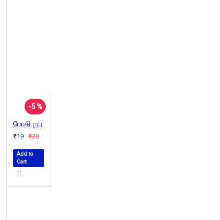
-5 %
போதி முரசு - ஏப்ரல் - ஜூலை 2015
₹19
₹20
Add to
Cart