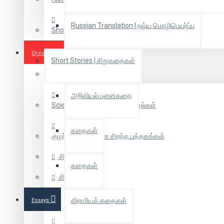
Russian Translation | ரஷ்ய மொழிபெயர்ப்பு
Short Novel | குறுநாவல்
Children Books
Short Stories | சிறுகதைகள்
Coloring Books
அறிவியல் புனைகதை
Scientific Tamil | அறிவியல் நூல்கள்
கதைகள்
குழந்தைகளுக்கான சிறந்த புத்தகங்கள்
சித்திரக்கதை
கதைகள்
சிறுவர் கதை
கிராமியக் கதைகள்
Essays