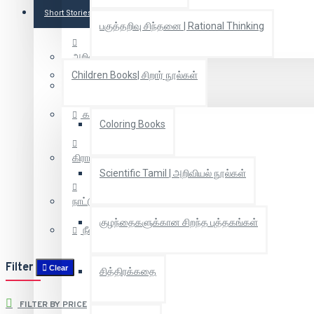
Short Stories
பகுத்தறிவு சிந்தனை | Rational Thinking
அறிவியல் புனைகதை
Children Books| சிறார் நூல்கள்
கதைகள்
கதைகள்
Coloring Books
கிராமியக் கதைகள்
Scientific Tamil | அறிவியல் நூல்கள்
நாட்டுப்புறகதைகள்
குழந்தைகளுக்கான சிறந்த புத்தகங்கள்
நீள்கதைகள்
Filter
Clear
சித்திரக்கதை
FILTER BY PRICE