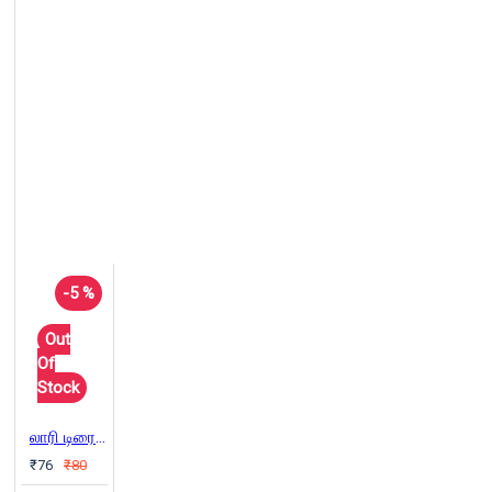
-5 %
Out
Of
Stock
லாரி டிரைவரின் கதை
₹76
₹80