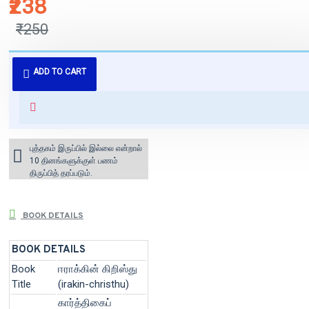
₹238
₹250
புத்தகம் 3 - 7 நாட்களில் அனுப்பி
ADD TO CART
வைக்கப்படும்.
+ ₹60 shipping fee* (Free shipping
for orders above ₹1000 within
India)
புத்தகம் இருப்பில் இல்லை என்றால்
10 தினங்களுக்குள் பணம்
திருப்பித் தரப்படும்.
BOOK DETAILS
BOOK DETAILS
Book
ஈராக்கின் கிறிஸ்து
Title
(irakin-christhu)
கார்த்திகைப்