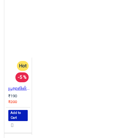
Hot
-5 %
யூதாஸின் நற்செய்தி | Yudasinte Suvisesham
₹190
₹200
Add to
Cart