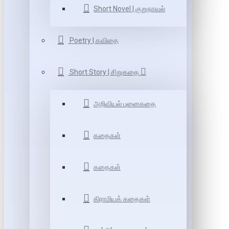
Short Novel | குறுநாவல்
Poetry | கவிதை
Short Story | சிறுகதை
அறிவியல் புனைகதை
கதைகள்
கதைகள்
கிராமியக் கதைகள்