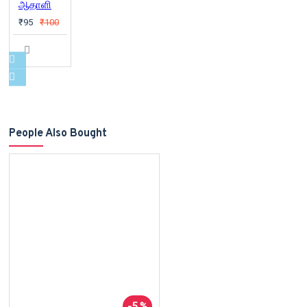
ஆதாளி
₹95
₹100
People Also Bought
-5 %