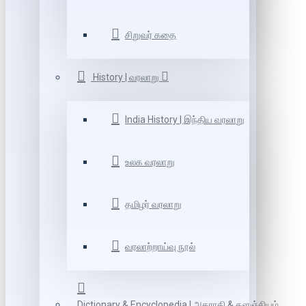
சிறுவர் கதை
History | வரலாறு
India History | இந்திய வரலாறு
உலக வரலாறு
தமிழர் வரலாறு
வரலாற்றாய்வு நூல்
Dictionary & Encyclopedia | அகராதி & களஞ்சியம்