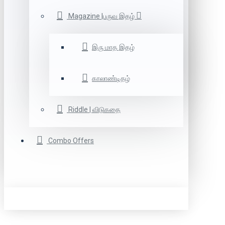
Magazine |பருவ இதழ்
இரு மாத இதழ்
காலாண்டிதழ்
Riddle | விடுகதை
Combo Offers