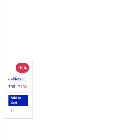
-5 %
கவிதை: இன்று முதல் அன்று வரை
₹95
₹100
Add to
Cart