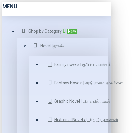
MENU
Shop by Category
New
Novel | நாவல்
Family novels | குடும்ப நாவல்கள்
Fantasy Novels | அதிபுனைவு நாவல்கள்
Graphic Novel | கிராஃ பிக் நாவல்
Historical Novels | சரித்திர நாவல்கள்