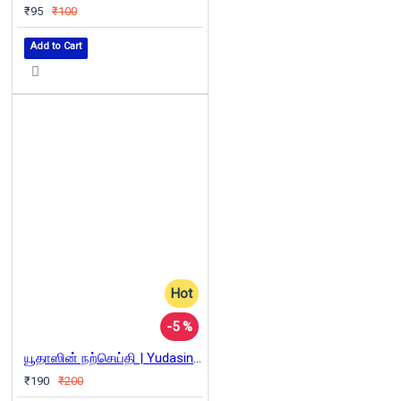
₹95
₹100
Add to Cart
Hot
-5 %
யூதாஸின் நற்செய்தி | Yudasinte Suvisesham
₹190
₹200