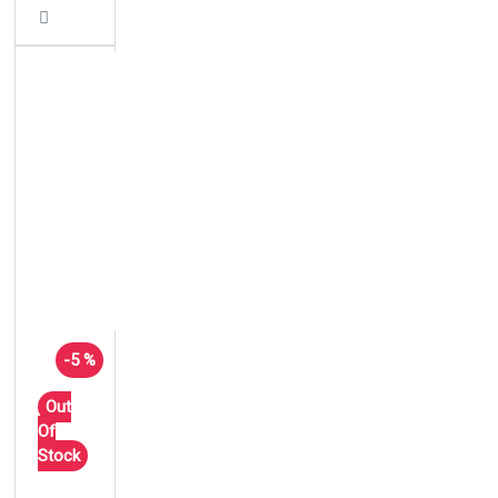
-5 %
Out
Of
Stock