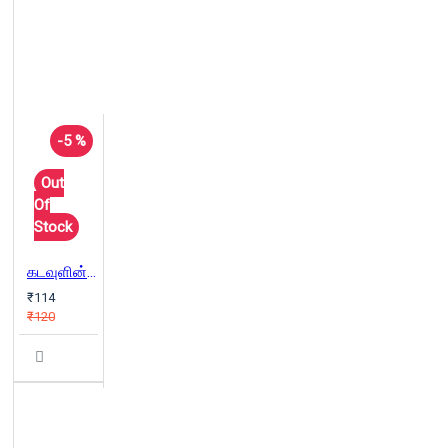
-5 %
Out
Of
Stock
கடவுளின் பறவைகள்
₹114
₹120